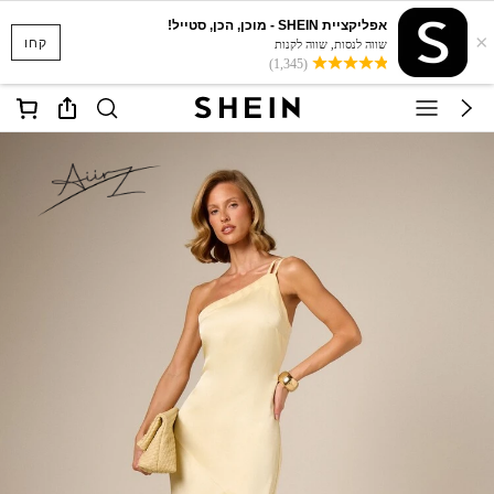
אפליקציית SHEIN - מוכן, הכן, סטייל!
×
קחו
שווה לנסות, שווה לקנות
(1,345)