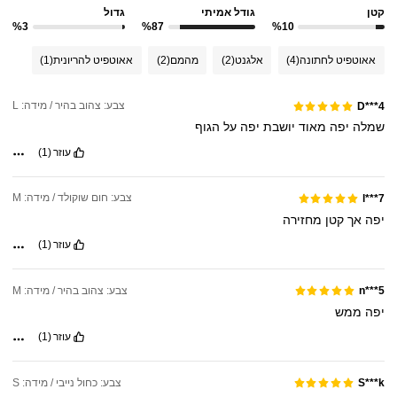
קטן
גודל אמיתי
גדול
%3
%87
%10
אאוטפיט לחתונה
(4)
אלגנט
(2)
מהמם
(2)
אאוטפיט להריונית
(1)
צבע: צהוב בהיר / מידה: L
D***4
שמלה
יפה
מאוד
יושבת
יפה
על
הגוף
עוזר
(1)
צבע: חום שוקולד / מידה: M
l***7
יפה
אך
קטן
מחזירה
עוזר
(1)
צבע: צהוב בהיר / מידה: M
n***5
יפה
ממש
עוזר
(1)
צבע: כחול נייבי / מידה: S
S***k