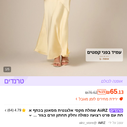
1/5
65
%15
₪
.13
₪76.62
ירידת מחירים לזמן מוגבל
AiiRZ שמלת מקסי אלגנטית מסאטן בכתף א
)
64
(
4.79
חת עם פרט רצועה כפולה וחלק תחתון זורם בגזר
ת אלכסון לאירועים רשמיים
עוצב על ידי
AiiRZ
@aiirz_store