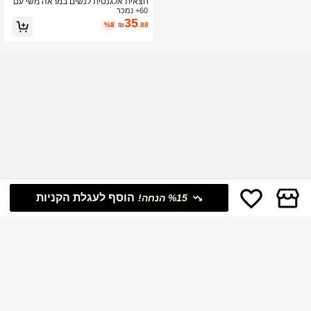
חצאית אלגנטית לנשים במראה משי עם
60+ נמכר
תחרה בניגודיות, צהוב קיץ
35
%8
₪
.88
הוסף לעגלת הקניות
%15 הנחה!