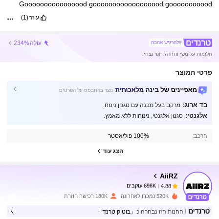
Goooooooooooooood
goooooooooooooooood
gooooooooood
עוזר
(1)
עוֹלֶה
234%
#להרגיש אהבה
חלומות על משי ותחרה, יופי נצחי.
פרטי המוצר
מאפיינים של בינה מלאכותית
נוצר בהתבסס על הפרטים
בד ארוג:
מרקם בעל מבנה עם סגנון נינוח.
698K עוקבים
4.88
אלגנטי:
סגנון אלגנטי, נינוחות ללא מאמץ.
הרכב:
100% פוליאסטר
698K עוקבים
4.88
הצג עוד
AiiRZ
698K עוקבים
4.88
b***7
שילם
לפני יום אחד
520K נמכרו לאחרונה
180K רכישה חוזרת
698K עוקבים
4.88
החנות הזו נבחרה כ
「בוטיק טרנדי」