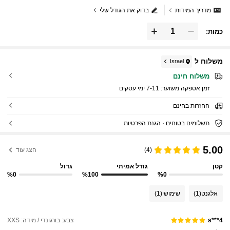
מדריך המידות
בדוק את הגודל שלי
כמות:
משלוח ל
Israel
משלוח חינם
זמן אספקה ​​משוער:
7-11 ימי עסקים
החזרות בחינם
תשלומים בטוחים · הגנת הפרטיות
5.00
(4)
הצג עוד
קטן
גודל אמיתי
גדול
%0
%100
%0
אלגנט
(1)
שימושי
(1)
צבע: בורגונדי / מידה: XXS
s***4