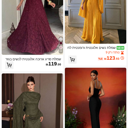
שמלת נשים אלגנטית ורומנטית לח
NEW
11
תונה, צוואון V, מעוטרת בחרוצים, מקוטט
נותרו רק 9
ת, עם שרוולים פתוחים
123
שמלת סריג ארוכה אלגנטית לנשים בגזר
%4
₪
.93
119
ת A-Line עם גב פתוח, מעוטרת ברצועות
₪
.00
ספגטי וחלק תחתון רחב, עיצוב ללא שרוו
לים עם צוואון סירה, למסיבות, חתונות, א
ביב וסתיו