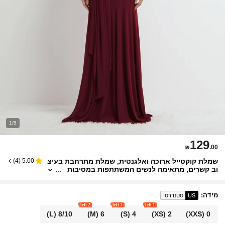
1/5
129
₪
.00
שמלת קוקטייל ארוכה ואלגנטית, שמלת מתרחבת בעיצ
)
4
(
5.00
וב קשרים, מתאימה לנשים המשתתפות במסיבות
חתונה
מידה
:
US
סטנדרטי
2 left
7 left
1 left
(L)
8/10
(M)
6
(S)
4
(XS)
2
(XXS)
0