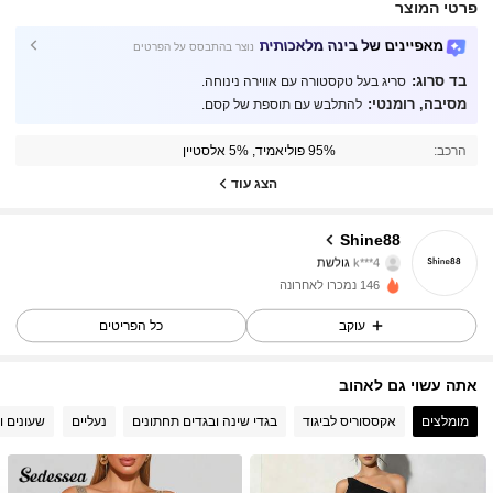
פרטי המוצר
מאפיינים של בינה מלאכותית
נוצר בהתבסס על הפרטים
בד סרוג:
סריג בעל טקסטורה עם אווירה נינוחה.
30 עוקבים
4.73
מסיבה, רומנטי:
להתלבש עם תוספת של קסם.
הרכב:
95% פוליאמיד, 5% אלסטיין
30 עוקבים
4.73
הצג עוד
30 עוקבים
4.73
Shine88
k***4
גולשת
30 עוקבים
4.73
146 נמכרו לאחרונה
30 עוקבים
4.73
עוקב
כל הפריטים
30 עוקבים
4.73
אתה עשוי גם לאהוב
מומלצים
אקססוריס לביגוד
בגדי שינה ובגדים תחתונים
נעליים
שעונים ו
30 עוקבים
4.73
30 עוקבים
4.73