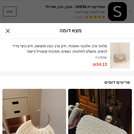
אפליקציית SHEIN - מוכן, הכן, סטייל!
×
קחו
שווה לנסות, שווה לקנות
(1,345)
מצא דומה
קלאץ' ערב אלגנטי ואופנתי, תיק ערב נוצץ ומקושט, תיק כתף צדדי
לנשים, מושלם לחתונות, נשפים, מסיבות קוקטייל ורשמי.
שמפניה
₪34.13
פריטים דומים