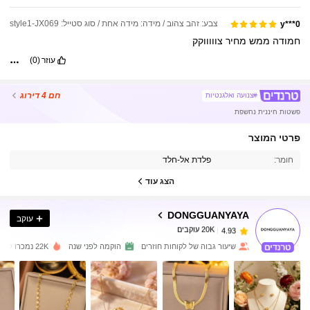
צבע: זהב צהוב / מידה: מידה אחת / סוג סטייל: style1-JX069
y***0
חמודה
ממש
מחיר
צוווווקק
עוזר
(0)
חם
4 דירוג
#צנועה ואלגנטיות
פשטות חיננית נחשפת
20K עוקבים
4.93
פרטי המוצר
חומר:
פלדת אל-חלד
20K עוקבים
4.93
הצג עוד
DONGGUANYAYA
עוקב
20K עוקבים
4.93
a***7
שילם
לפני יום אחד
שיעור גבוה של לקוחות חוזרים
הוקמה לפני שנה
22K נמכרו לאחרונה
20K עוקבים
4.93
20K עוקבים
4.93