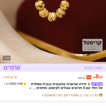
1/13
8
יום אחרון
₪
.00
%8
₪8.70
1 יחידה שרשרת אלגנטית בוגרת מפלדת
)
1000+
(
4.89
אל חלד עם 5 חרוצים עגולים לקישוט, מתאימ
ה ללבישה יומית לנשים או כמתנה ליום האם
1
#
רבי מכר
ב אופנת רחוב רטרו תכשיטים