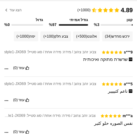
4.89
(1000+)
הצג עוד
קטן
גודל אמיתי
גדול
%0
%97
%3
ירכש מחדש
(34)
אלגנט
(500+)
צבע חלק
(100+)
יפה
(1000+)
צבע: זהב צהוב / מידה: מידה אחת / סוג סטייל: style1-JX069
s***9
שרשרת
מתוקה
ואיכותית
עוזר
(0)
צבע: זהב צהוב / מידה: מידה אחת / סוג סטייל: style1-JX069
a***5
ناعم
كتيييير
עוזר
(0)
צבע: זהב צהוב / מידה: מידה אחת / סוג סטייל: style1-JX069
m***a
نفس
الصوره
حلو
كثير
עוזר
(0)