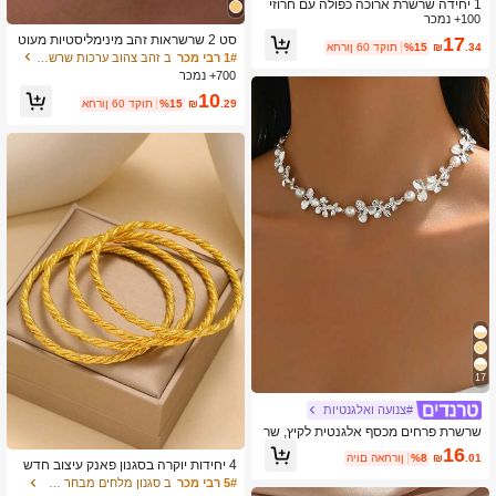
1 יחידה שרשרת ארוכה כפולה עם חרוזי
100+ נמכר
צדף כחול בסגנון בוהמי וינטג', שרשרת סו
ודר מתאימה לנשים לחוף הים, חופשה וע
סט 2 שרשראות זהב מינימליסטיות מעוט
17
.34
₪
%15
אחרון 60 דקות
יטור יומיומי
רות בזירקוניה, שרשרת דו-שכבתית, אלגנ
1# רבי מכר
ב זהב צהוב ערכות שרשרת לנשים
טיות לנשים יומיומיות, דייט, תכשיטי עבוד
700+ נמכר
ה
10
.29
₪
%15
אחרון 60 דקות
17
#צנועה ואלגנטיות
שרשרת פרחים מכסף אלגנטית לקיץ, שר
שרת שזירה פרחונית דמוית פנינה בסגנון
16
.01
₪
%8
היום האחרון
מתוק רב-תכליתית אופנתית, מתאימה לל
4 יחידות יוקרה בסגנון פאנק עיצוב חדש
בוש יומיומי, חופשה ותכשיטי חתונה
צמיד בציפוי זהב 24 קראט מתאים לפסט
5# רבי מכר
ב סגנון מלחים מבחר תלבושות