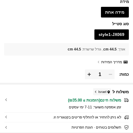
מידה
מידה אחת
סוג סטייל
style1-JX069
אורך
:
44.5 cm
גודל שרשרת
:
44.5 cm
מדריך המידות
כמות:
משלוח ל
Israel
משלוח חינם(הזמנות ≥ ₪35.00)
זמן אספקה ​​משוער:
7-11 ימי עסקים
לא ניתן להחזיר או להחליף פריטים בקטגוריה זו.
תשלומים בטוחים · הגנת הפרטיות