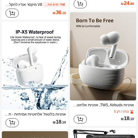
24
₪
.80
V8 מיקסר אודיו להקלטה ושידור קריוקי - כרטיס קול חיצוני USB ל-KTV חי, ציוד הקלטת פודקאסט, ממשק אודיו למחשב נייד, וולוג, שידור חי וסטרימינג
%8
ימים אחרונים 1
36
₪
.16
אוזניות TWS, Airbuds, אוזניות אלחוטיות ואוזניות בלוטות', עיצוב לבן, מיקרופון מובנה לשיחות ברורות, סגנון נוח של גבעול אוזן, תואם לכל מכשירי הטלפון הניידים – מתאים לכושר, ריצה, שימוש יומיומי
נותרו רק 5
אוזניות בלוטות' אלחוטיות אמיתיות - תואמות לאפל ואנדרואיד, מיקרופון מובנה, עמידות לזיעה, חיי סוללה של 24 שעות - לבן, אוזניות > אלחוטיות, Airbud's, אוזניות, אוזניות
18
₪
.10
18
₪
.10