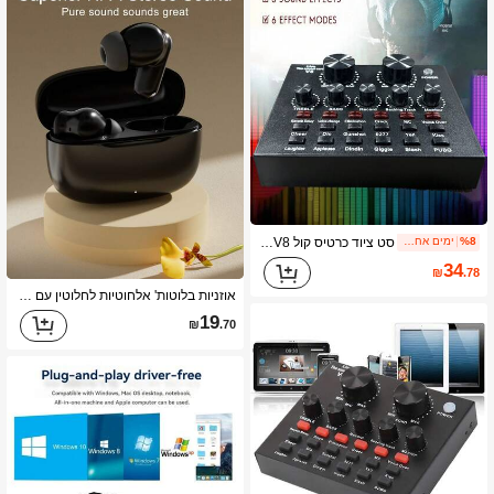
סט ציוד כרטיס קול V8 מלא לטלפון נייד ומחשב נייד, הקלטה, שירה KTV, שידור חי, כולל זרוע תמיכה, רשת אנטי-פופ וקבל, לסטודיו הקלטה, אוניברסלי
%8
ימים אחרונים 1
34
₪
.78
אוזניות בלוטות' אלחוטיות לחלוטין עם מיקרופון מובנה לשיחות ברורות, חיי סוללה ארוכים, עיצוב עמיד לזיעה, תואמות למכשירי IOS ואנדרואיד, מתאימות לכושר, ריצה ושימוש יומיומי
19
₪
.70