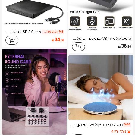
צורב USB 3.0 חיצוני, מראה מתכת מוברש, מתאים לכונן CD/DVD חיצוני למחשב נייד
%3
ימים אחרונים 1
כרטיס קול מיידי V8 עם מספר רב של אפקטים של שמע בזמן אמת, פונקציות ערבוב והמרת קול, סוללת ליתיום נטענת מובנית של 500mAh, מתאים להקלטה במחשב, קריוקי ביתי, צ'אט קולי ותרחישים אחרים
44
₪
.81
36
₪
.10
רמקול כרית, רמקול אלחוטי דק, רמקול סטריאו נייד לסיוע בשינה, רמקול כרית, רמקול כרית לסיוע בשינה, תומך בבלוטות' ובנגינת כרטיס TF
%20
נותרו רק 4