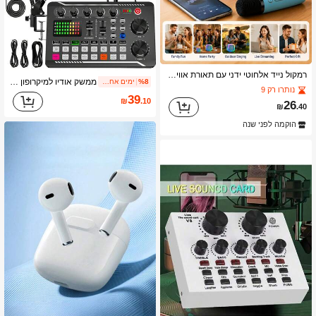
רמקול נייד אלחוטי ידני עם תאורת אווירה LED, תומך בנגינה מכרטיס TF/USB. מצויד בשני מיקרופונים אלחוטיים, מתאים למסיבת קריוקי ביתית.
ממשק אודיו למיקרופון אלחוטי מקצועי, מכשיר פודקאסטים נייד הכל באחד עם קדם מגבר מיקרופון מובנה, טעינת USB ועיצוב אלחוטי, מתאים להקלטה, שידור חי, די ג'יי וסמארטפונים
%8
ימים אחרונים 1
נותרו רק 9
39
₪
.10
26
₪
.40
הוקמה לפני שנה