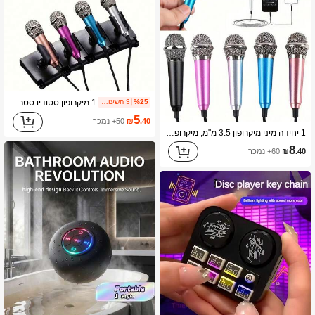
1 מיקרופון סטודיו סטריאו מיני לדיבור, חומר סגסוגת אלומיניום, ללא סוללה, נייד וקומפקטי, איכות סאונד גבוהה, הפחתת רעשים, רב-תכליתי Plug and Play, שידור אלחוטי, אביזר לכלי נגינה
%25
3 השעות האחרונות
5
.40
₪
50+ נמכר
1 יחידה מיני מיקרופון 3.5 מ"מ, מיקרופון שירה נייד, מתאים להקלטת קול, ראיונות, קריוקי, גיימינג, שיחות וידאו, שידור חי, חיבור והפעלה מיידית, אביזר מוזיקה, אביזר כלי נגינה
8
.40
₪
60+ נמכר