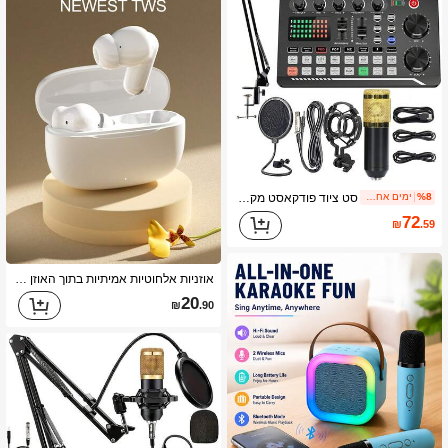
סט ציוד פודקאסט מקצועי עם מיקרופון אלחוטי וכרטיס קול, ממשק אודיו נייד, סטודיו פודקאסט הכל-ב-אחד עם קדם-מגבר מיקרופון מובנה, טעינת USB ועיצוב אלחוטי, מתאים להקלטה, שידור חי, DJ וסמארטפון
%8
ימים אחרונים 1
72
₪
.59
אוזניות אלחוטיות אמיתיות בתוך האוזן 2026 חדשות, איכות גבוהה עם השהיה נמוכה, חיי סוללה ארוכים
20
₪
.90