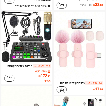
.40
₪
100+ נמכר
32
.88
₪
500+ נמכר
שיעור גבוה של לקוחות חוזרים
חבילת ציוד פודקאסטים, חבילת אולפן הקלטות עם מחליף קול, כרטיס קול חי - ממשק שמע למחשב נייד, שידור חי של ולוגים
%3
ימים אחרונים 1
נותרו רק 4
172
₪
.41
משוער
מיקרופון לביש אלחוטי ורוד, מיקרופון קליפ-און מיני נייד 2.4GHz דו-סרט, חיבור והפעלה מיידיים, עם הפחתת רעשים אוטומטית, מתאים להקלטת וידאו, שידור חי, ראיונות וכו'
%3
ימים אחרונים 1
17
₪
.56