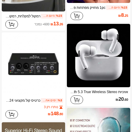
1pc מחזיק מפתחות פטיפון DJ יצירתי להפגת מתחים עם תאורה, מתאים לליל כל הקדושים, חג המולד, מתנות יום הולדת, אירועים, מתנות למסיבות, פריטי אספנות
%15
היום האחרון
8
₪
.25
רמקול למקלחת, רמקול אלחוטי מיני לטלפון, מתנות אלקטרוניקה רמקול נייד מיני עם כוס יניקה ומיקרופון לחדר אמבטיה רמקול אלחוטי, מכשיר האזנה, רמקולים למקלחת, רמקול, קריוקי, רמקולים, מכונת קריוקי מיני, רמקול>עמיד למים, מקלחת ניידת, כוסות, רמקולים למים, גאדג'ט, רמקול, קריוקי, רמקול למקלחת, חדר אמבטיה, רמקול, קריוקי
%15
היום האחרון
13
.26
₪
600+ נמכר
אוזניות Bluetooth 5.3 True Wireless Stereo, באס עמוק וסאונד באיכות גבוהה, מיקרופון מובנה, צימוד מהיר, אות יציב, עיצוב עמיד לזיעה, מתאים לספורט, שיחות עבודה ומוזיקה, תואם לכל הסמארטפונים
20
₪
.60
כרטיס קול מקצועי Q24 ממשק שמע עם ניטור גיטרה חשמלית להקלטה חיה לשירה באולפן, מיקרו, זמר
%3
ימים אחרונים 1
נותרו רק 3
148
₪
.80