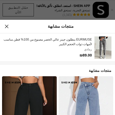
SHEIN APP - استعد، انطلق، تألق بالأناقة!
حمّل التطبيق
×
تستحق التجربة، تستحق الشراء
الآن
(1,345)
منتجات مشابهة
EURMUSE بنطلون جينز عالي الخصر مصنوع من 100% قطن مناسب
لأمهات ذوات الحجم الكبير
رمادي
₪89.00
منتجات مشابهة