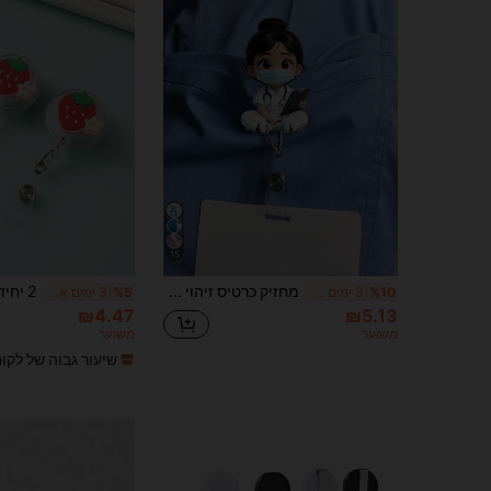
15
מחזיק כרטיס זיהוי אקרילי דו-ממדי של נערת אחות - תג נשלף עם קליפס, מתאים לסטודנטים לרפואה ואחיות - חומר PMMA קליפס תג זיהוי למקום העבודה | עיצוב משעשע | אביזרי אחות אקריליים מתנה למורה לחזרה לבית הספר
%10
3 ימים אחרונים
%5
3 ימים אחרונים
₪4.47
₪5.13
משוער
משוער
שיעור גבוה של לקו