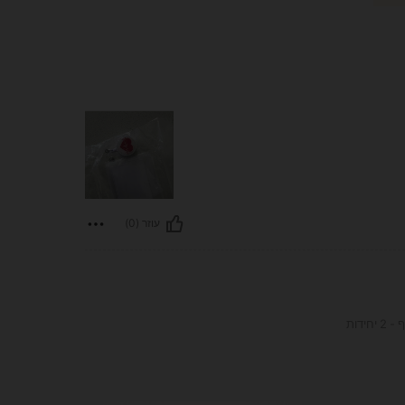
עוזר (0)
דות