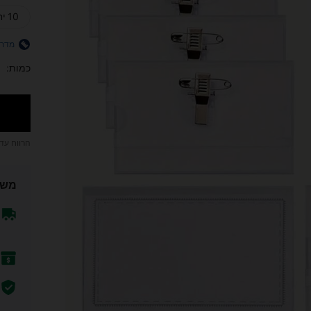
10 יחידות
מדרי
כמות:
הרווח עד
משל