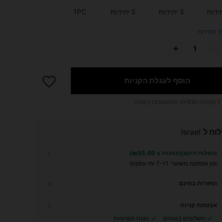
3 יחידות
5 יחידות
1PC
ך המידות
הוסף לעגלת הקניות
1
נקודות SHEIN המחושבות בקופה.
וח ל
Israel
משלוח חינם(הזמנות ≥ ₪35.00)
זמן אספקה ​​משוער:
7-11 ימי עסקים
החזרות בחינם
אבטחת קניות
תשלומים בטוחים
הגנת הפרטיות