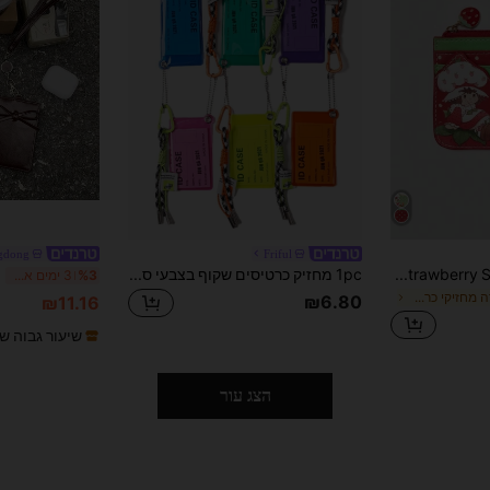
gdong
Friful
Strawberry Shortcake | ROMWE מארז כרטיס רוכסן מצויר עם דמות מצוירת והדפס פולקה עם מחזיק מפתחות, נרתיק אחסון קטן
1pc מחזיק כרטיסים שקוף בצבעי סוכריות PVC של Y2K - נרתיק שקוף לכרטיסי אוטובוס/ארוחה/גישה, עם תליון הולוגרפי, אביזר לתיק ג'לי, חזרה לבית הספר ואופנת רחוב 2025, ארנק לנשים, ארנק מיני, קלאץ', נרתיק כרטיסים לציוד לבית ספר
%3
3 ימים אחרונים
ב קריקטורה מחזיקי כרטיסים
₪6.80
₪11.16
שיעור גבוה ש
הצג עור