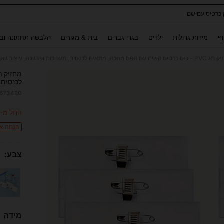
 כרטיס עם שם
Use up and down arrow keys to חיפוש אחרון and לחפש ולמצוא. Press Enter to select.
וף
מידות גדולות
ילדים
בגדי גברים
בית & מגורים
הלבשה תחתונה ובג
לכנסים, 
כנסים, 
6673480
עמיד למ
משרדים 
ITY
החל מ-
הנחה אקרא
צבע:
מידה