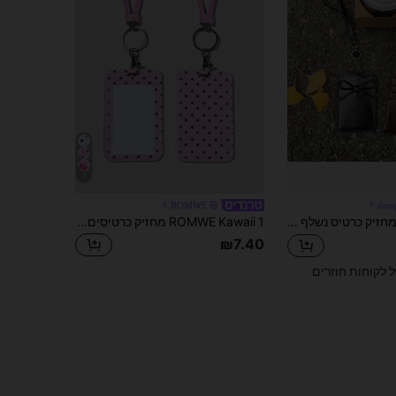
7
ROMWE
don
מחזיק כרטיס נשלף עם פפיון ~ מחזיק תג זיהוי עם רצועת מתכת נשלפת, נרתיק כרטיס, גלגלת תג
ROMWE Kawaii 1 מחזיק כרטיסים עם עיצוב נקודות חמוד, כרטיס זרם, כרטיס זיהוי ויזואלי, כרטיס בנק, כלי אחסון
₪7.40
ל לקוחות חוזרים