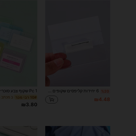
6 יחידות קליפסים שקופים של תג אקרילי - מחזיקי תעודות זהות עמידים מפלסטיק עם סיכות ביטחון, מחזיקי תגיות שם לשימוש חוזר לעובדים, בתי ספר, אירועים, פגישות, ציוד משרדי, שרוולי תג מפלסטיק קשיח שקופים
%20
10# רבי מכר
₪4.48
₪3.80