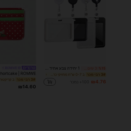
1 יחידה צבע אחיד מינימליסטי עם קליפ נשלף ושרוול כרטיס מתנות למחזיק כרטיס ארנק מחזיק כרטיס ביקור מחזיק כרטיס אשראי מחזיק תעודת זהות נשים
ROMWE
%15
3 ימים אחרונים
ב 0-7 ש"ח מחזיקי כרטיסים
3# רבי מכר
3# רבי מכר
₪4.76
100+ נמכר
₪14.60