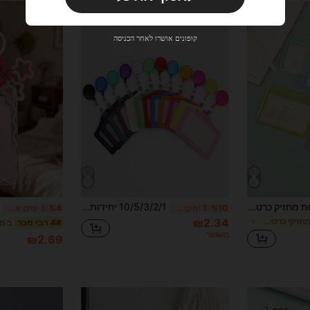
משתמש חדש
33
קופון מוצר
%הנחה
מוגבל ל-₪270
קופונים אושרו לאחר הכניסה
הזמנות ₪486+
מוגבל בזמן
משתמש חדש
31
קופון מוצר
%הנחה
מוגבל ל-₪539
הזמנות ₪745+
מוגבל בזמן
1 Pc שקוף צבע סוכריות מחזיק כרטיס בקרת גישה כיסוי מזהה עבודה כיסוי רב תכליתי כרטיס ביקור קופסא כרטיס צילום לשני המינים מתאים לשימוש יומיומי תיק שקוף לנשים ארנק מיני ארנק ארנק ארנק ארנק כרטיס ארנק
10/5/3/2/1 יחידות מחזיק כרטיסים לאספקת משרד ואביזרי לימוד, אופקי, פשוט ונייד, יכול להחזיק כרטיס אוטובוס, תעודת סטודנט, כרטיס ארוחה, כרטיס עבודה, חומר עור PU, פשוט ונייד, חיוני לחזרה לבית הספר, מתאים לסטודנטיות, צוות, חברים, מתנת יום האהבה, ארנק מיני, מחזיק כרטיסים
%10
3 ימים אחרונים
%4
3 ימים אחרונים
₪2.34
ב מכתב מחזיקי כרטיסים
4# רבי מכר
משוער
₪2.69