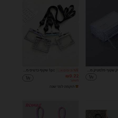
5 יחידות אקריליק שקוף פלסטיק מגן כרטיס, שקוף מזהה כרטיס מגן תמונה, ציוד משרדי סטודנט ארוחת צהריים תחבורה (כרטיסים אינם כלולים) מחזיק כרטיס ארנק כרטיס ביקור מחזיק כרטיס אשראי מחזיק כרטיס מזהה נשים נשים גברים ארנק כרטיס
1pc שקוף כרטיס מחזיק עם הזזה כיסוי סטודנט מזהה תג תמונה וכרטיס זיהוי מגן לנשים ארנק מיני ארנק ארנק חזרה לבית הספר ציוד כרטיס ארנק ארנק
%5
3 ימים אחרונים
₪9.22
משוער
הוקמה לפני שנה