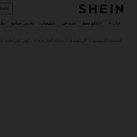
horts
 navigate search
فئات
لأجلكم فقط
جديد في
تخفيضات
ملابس نسائية
ملا
الصفحة الرئيسية
الرياضة & الأنشطة الخارجية
ركوب الدراجات
/
/
/