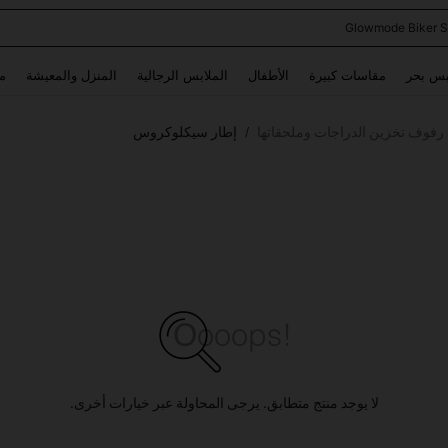
Glowmode Biker S
Use up and down arrow keys to البحث الأخير and البحث والعثور. Press Enter to select.
بس بحر
مقاسات كبيرة
الأطفال
الملابس الرجالية
المنزل والمعيشة
م
رفوف تخزين الدراجات وملحقاتها
إطار سيكلوكروس
/
لا يوجد منتج متطابق. يرجى المحاولة عبر خيارات أخرى.