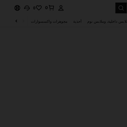
0
0
لابس داخلية، وملابس نوم
أحذية
مجوهرات واكسسوارات
الصحة & الجمال