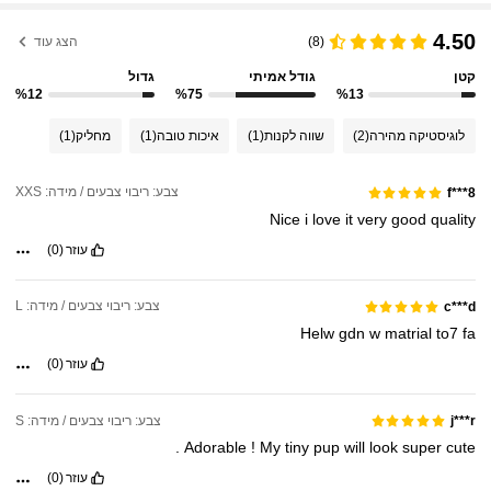
4.50
(8)
הצג עוד
קטן
גודל אמיתי
גדול
%12
%75
%13
לוגיסטיקה מהירה
(2)
שווה לקנות
(1)
איכות טובה
(1)
מחליק
(1)
צבע: ריבוי צבעים / מידה: XXS
f***8
Nice
i
love
it
very
good
quality
עוזר
(0)
צבע: ריבוי צבעים / מידה: L
c***d
Helw
gdn
w
matrial
to7
fa
עוזר
(0)
צבע: ריבוי צבעים / מידה: S
j***r
.
Adorable
!
My
tiny
pup
will
look
super
cute
עוזר
(0)