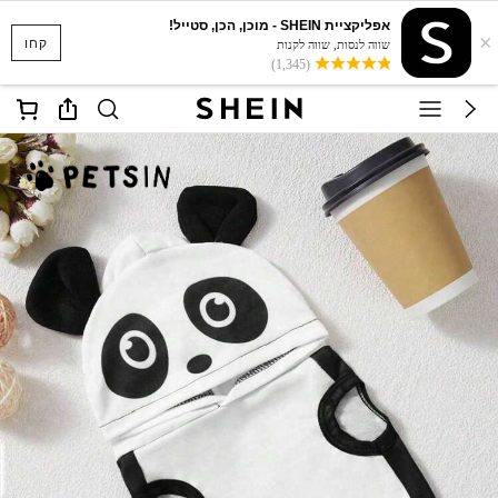
אפליקציית SHEIN - מוכן, הכן, סטייל!
×
קחו
שווה לנסות, שווה לקנות
(1,345)