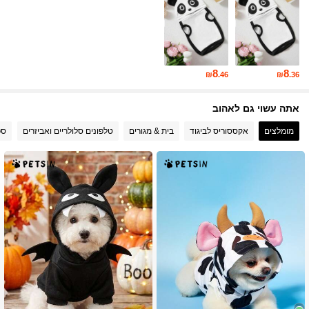
67 עוקבים
4.58
8
8
₪
.46
₪
.36
אתה עשוי גם לאהוב
מומלצים
אקססוריס לביגוד
בית & מגורים
טלפונים סלולריים ואביזרים
ספ