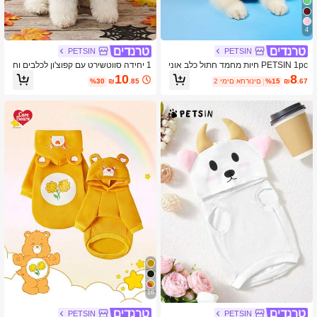
4
PETSIN
PETSIN
PETSIN 1pc חיות מחמד חתול כלב אוני
1 יחידה סווטשירט עם קפוצ'ון לכלבים וח
ברסלי ללא שרוולים קפוצ'ון, חמוד פרה ה
תולים, תחפושת עטלף להלווין עם כנפיים
10
8
.67
₪
%15
2 ימים אחרונים
.85
₪
%30
דפס קריקטורה 3D קוספליי סווטשירט עב
בעיצוב קריקטורה חמוד, עיטור PETSIN
ור חיות מחמד
בעיצוב מקורי
16
PETSIN
PETSIN