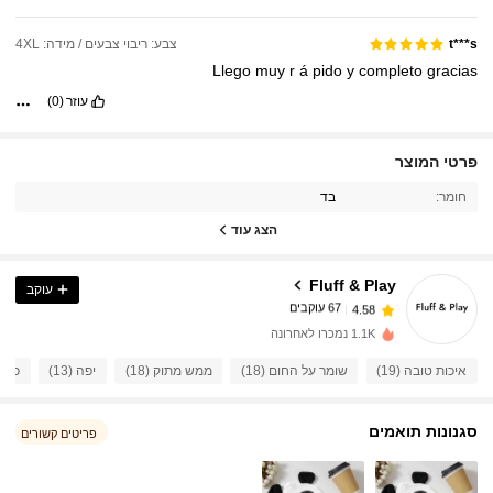
צבע: ריבוי צבעים / מידה: 4XL
t***s
Llego
muy
r
á
pido
y
completo
gracias
עוזר
(0)
67 עוקבים
4.58
פרטי המוצר
67 עוקבים
4.58
חומר:
בד
67 עוקבים
4.58
הצג עוד
67 עוקבים
4.58
Fluff & Play
עוקב
67 עוקבים
4.58
r***2
עקבו אחר
לפני יום אחד
67 עוקבים
4.58
1.1K נמכרו לאחרונה
67 עוקבים
4.58
איכות טובה (19)
שומר על החום (18)
ממש מתוק (18)
יפה (13)
כמו ב
67 עוקבים
4.58
סגנונות תואמים
67 עוקבים
4.58
פריטים קשורים
67 עוקבים
4.58