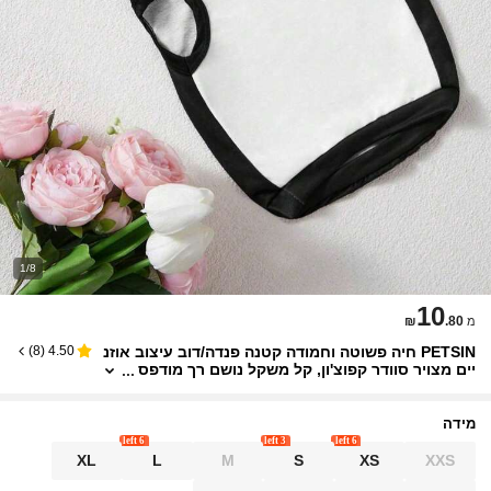
1/8
10
₪
.80
מ
PETSIN חיה פשוטה וחמודה קטנה פנדה/דוב עיצוב אוזנ
)
8
(
4.50
יים מצויר סוודר קפוצ'ון, קל משקל נושם רך מודפס
סווטשירט לחיות מחמד, אופנתי לחתולים/כלבים,
אביב/קיץ
מידה
6 left
3 left
6 left
XL
L
M
S
XS
XXS