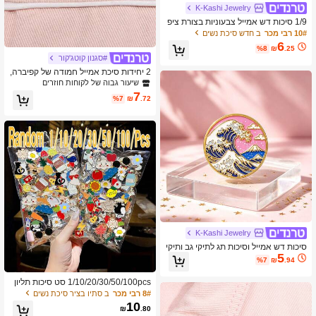
K-Kashi Jewelry
1/9 סיכות דש אמייל צבעוניות בצורת ציפ
ורים קריקטוריות חמודות, סיכות תגים וסי
10# רבי מכר
ב חדש סיכת נשים
כות דקורטיביות לתיקים ולתרמילים, קישו
6
%8
₪
.25
ט מגניב כמתנה לחברים
#סגנון קוטג'קור
2 יחידות סיכת אמייל חמודה של קפיברה,
סיכת חיה מצוירת, סיכת דש, קישוט לבגד
שיעור גבוה של לקוחות חוזרים
ים, אביזר תרמיל, מתנה לחברים
7
%7
₪
.72
K-Kashi Jewelry
סיכות דש אמייל וסיכות תג לתיקי גב ותיקי
5
ם, קישוט מגניב כמתנה לחברים
%7
₪
.94
1/10/20/30/50/100pcs סט סיכות תליון
קריקטורה אקראי - סיכות אמייל גותיות וינ
8# רבי מכר
ב סתיו בציר סיכת נשים
טג' פאנק אופנתיות, מתאימות לחולצות,
10
₪
.80
תיקים, מושלמות ללבישה יומיומית ומסיבו