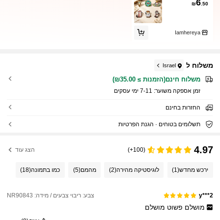
6
₪
.50
Iamhereya
משלוח ל
Israel
משלוח חינם(הזמנות ≥ ₪35.00)
זמן אספקה ​​משוער:
7-11 ימי עסקים
החזרות בחינם
תשלומים בטוחים · הגנת הפרטיות
4.97
(100+)
הצג עוד
ירכש מחדש
(1)
לוגיסטיקה מהירה
(2)
מהמם
(5)
כמו בתמונה
(18)
צבע: ריבוי צבעים / מידה: NR90843
y***2
מושלם
פשוט
מושלם