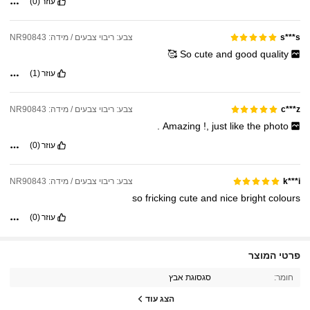
עוזר
(0)
צבע: ריבוי צבעים / מידה: NR90843
s***s
🥰
So
cute
and
good
quality
עוזר
(1)
צבע: ריבוי צבעים / מידה: NR90843
c***z
.
Amazing
!,
just
like
the
photo
עוזר
(0)
צבע: ריבוי צבעים / מידה: NR90843
k***i
so
fricking
cute
and
nice
bright
colours
עוזר
(0)
1.4K עוקבים
4.96
פרטי המוצר
חומר:
סגסוגת אבץ
1.4K עוקבים
4.96
הצג עוד