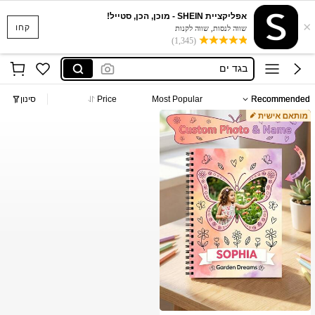
אפליקציית SHEIN - מוכן, הכן, סטייל!
×
סקוישים
קחו
שווה לנסות, שווה לקנות
(1,345)
anewsta שמלות
בגד ים
חצאיות
Recommended
Most Popular
Price
סינון
חולצות נשים
סקוישים
anewsta שמלות