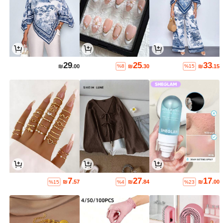
29
25
33
₪
.00
₪
.30
₪
.15
%8
%15
7
27
17
₪
.57
₪
.84
₪
.00
%15
%4
%23