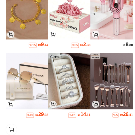
9
2
8
₪
.44
₪
.33
₪
.80
%15
%25
29
14
26
₪
.92
₪
.11
₪
.41
%15
%15
%5
1
0