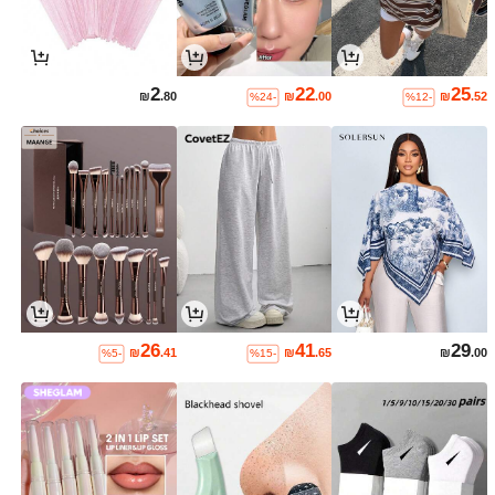
2
22
25
₪
.80
₪
.00
₪
.52
%24-
%12-
26
41
29
₪
.41
₪
.65
₪
.00
%5-
%15-