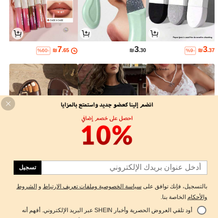
7
3
3
₪
.65
₪
.30
₪
.37
%60-
%9-
25
24
29
₪
.65
₪
.65
₪
.00
%10-
%15-
تسجيل
بالتسجيل، فإنك توافق على
سياسة الخصوصية وملفات تعريف الارتباط
و
الشروط
والأحكام
الخاصة بنا.
أود تلقي العروض الحصرية وأخبار SHEIN عبر البريد الإلكتروني. أفهم أنه