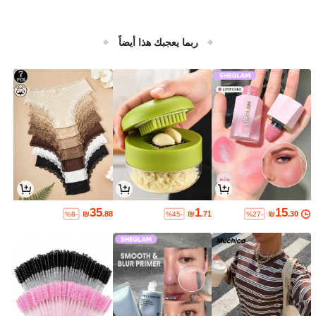
ربما يعجبك هذا أيضاً
35
1
15
₪
.88
₪
.71
₪
.30
%8-
%45-
%27-