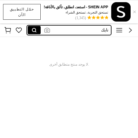
SHEIN APP - استعد، انطلق، تألق بالأناقة!
حمّل التطبيق
×
x sports
تستحق التجربة، تستحق الشراء
الآن
(1,345)
addidass
نايك
اديداس رجال
نايك احذيه
x sports
.لا يوجد منتج متطابق أخرى
addidass