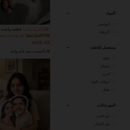
المواد
البوليس
تر
%3-
آخر 2 ساعة أيام
أكريليك
6# الأفضل مبيعا
₪26.48
يستعمل للحشد
تأسست منذ عام واحد
عائلة
عشاق
أخرى
حيوانات أليفة
طفل
المهرجانات
عيد الحب
عيد الشكر