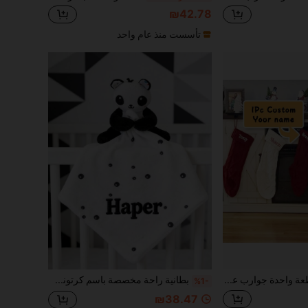
₪42.78
تأسست منذ عام واحد
قطعة واحدة جوارب عيد الميلاد المخصصة، مخصصة باسمك والتعليقات، تنكر اللعب، هدايا اللعب، ديكورات المنزل، هدايا عيد الميلاد، شخصيات عيد الميلاد ريندير العائلة احتفالات الحفلات، ديكورات المشهد، ديكورات الاحتفال، ديكورات المنزل، ديكورات الممر، ديكورات المكتب
بطانية راحة مخصصة باسم كرتوني حيواني، بطانية راحة رفيق مضغ، بطانية راحة، قماش ناعم وصديق للبشرة، تصميم باندا وأرنب وفيل ودب، أنماط لطيفة متعددة، تدعم تطريز الاسم الحصري، بطانية مربعة، مع نقاط لطيفة وزهور صغيرة وطبعات نجم وقمر، لمسة ناعمة. قمر كامل، هدية عيد الميلاد الأول، مناسبة لعيد الميلاد وعيد الحب وعيد الفصح وعيد الفطر، هدية للأمهات الجدد. هدية للأصدقاء والعائلة,
%1-
₪38.47