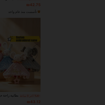
₪42.75
تأسست منذ عام واحد
%4-
آخر 8 ساعة
₪43.12