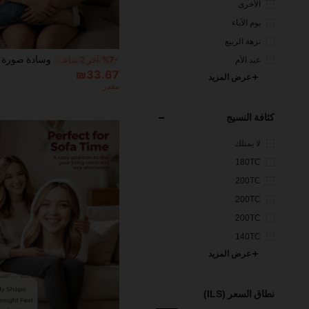
الأخرى
يوم الآباء
نزهة الربيع
%7-
آخر 2 ساعة أيام
عيد الأم
₪33.67
عرض المزيد
مقدر
كثافة النسيج
لا يمتلك
180TC
200TC
200TC
200TC
140TC
عرض المزيد
نطاق السعر (ILS)