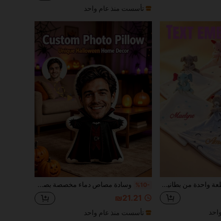
تأسست منذ عام واحد
قطعة واحدة من بطانية الراحة المطرزة بالاسم والحيوانات قابلة للتخصيص، 4 تصاميم حيوانات لطيفة للاختيار من بينها، قماش ناعم وصديق للبشرة، يطور التعرف البصري والمهارات الحركية الدقيقة. يمكن تطريز اسم حصري وسنة، إنشاء هدية يدوية فريدة. مناسبة للأمهات الجدد والنساء الحوامل والمعمودية وأعياد الميلاد والكريسماس والهالوين وديكور سرير السكن الجامعي وديكور طاولة العطلات، مثالية لأفضل الأصدقاء والشركاء والعائلة والأطفال والزملاء، هدية مخصصة دافئة ومميزة.
وسادة مصاص دماء مخصصة بصورة وجه، دمية مخملية بشكل بشري مخصصة، وسادة رمي مخصصة بوجه DIY، هدية فريدة لعيد الهالوين والكريسماس وعيد الحب وعيد الأم وعيد الأب وعيد الميلاد والذكرى السنوية وعيد الشكر، ديكور وزينة منزلية للعطلات
%10-
₪21.21
احد
تأسست منذ عام واحد