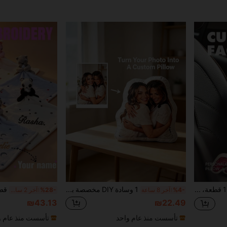
وسادة فضائي مخصصة 1 قطعة، وسادة صورة مخصصة، هدية مثالية لعيد الميلاد والذكرى السنوية وعيد الحب والتخرج والزفاف وعيد الأم وعيد الأب والكريسماس والهالوين وعيد الفصح
1 وسادة DIY مخصصة بصورة شخصية، ديكور منزلي للأريكة والغرفة، هدايا فريدة وممتعة للعطلات للأزواج والآباء والأطفال والحيوانات الأليفة، تذكارية لعيد الأب وعيد الأم والهالوين وعيد الحب وعيد الشكر وعيد الفصح ويوم كذبة أبريل
%4-
آخر 8 ساعة
%28-
آخر 2 ساعة أيام
₪43.13
₪22.49
تأسست منذ عام واحد
تأسست منذ عام و