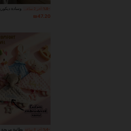
%8-
آخر 2 ساعة أيام
₪47.20
%4-
آخر 8 ساعة