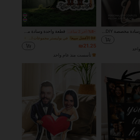
1 وسادة مخصصة DIY بصورة شخصية، وسادة أريكة وغرفة نوم وديكور منزلي، هدايا فريدة وممتعة للأزواج والوالدين والأطفال والحيوانات الأليفة، تذكارية لعيد الأب وعيد الأم وهالوين وعيد الحب وعيد الشكر وعيد الفصح وكذبة أبريل
قطعة واحدة وسادة مخصصة على شكل قرد - تخصيص صورة شخصية، هدية مثالية للصديق، الصديقة، الأب، الأم، العائلة والأصدقاء | مثالية لديكور داخلي - الأريكة، السرير، السيارة، غرفة الشاي، غرفة النوم
%8-
آخر 2 ساعة أيام
9# الأفضل مبيعا
في بوليستر مجموعات الدمى المحشوة للمراهقين
₪21.25
احد
تأسست منذ عام واحد