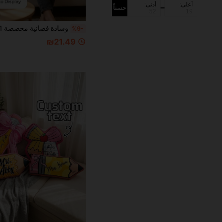
أعلى:
أدنى:
حسناً
%9-
₪21.49