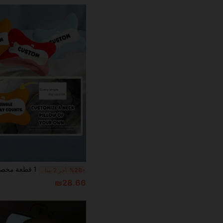
%28-
آخر 2 ساعة أيام
₪28.66