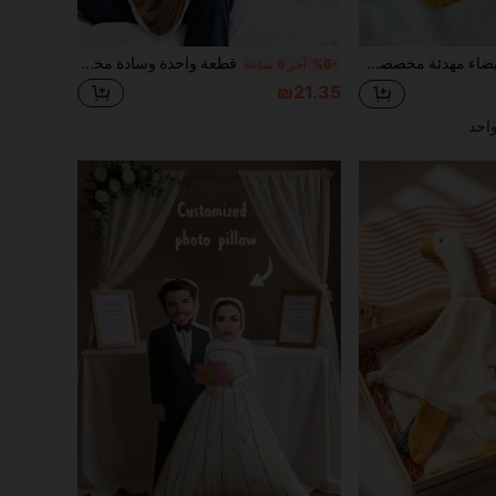
بطانية شاش بيضاء مهدئة مخصصة بتصميم إوزة، لحاف مهدئ، وسادة مهدئة، تدعم تطريز الاسم، تخصيص حصري بمعانٍ تذكارية أكثر، شاش متعدد الطبقات مطوي ناعم وصديق للبشرة، قابل للتنفس وخالٍ من العرق، مقاوم للعض والاحتكاك، تصميم قماش بعقدة زاوية الإوزة، سهل الإمساك، يمكن تدليك اللثة به وتخفيف تهيج التسنين، مناسب للخروجات ورفيق وقت النوم، هدية مثالية لحفل اكتمال القمر والمواليد الجدد
قطعة واحدة وسادة مخصصة بصورة شخصية، ديكور منزلي للأريكة وغرفة النوم، هدية للأزواج والآباء والأطفال والحيوانات الأليفة، تذكارية، لعيد الأب وعيد الأم والهالوين والكريسماس وعيد الحب وعيد الشكر وعيد الفصح وكذبة أبريل، فريدة ومضحكة، لعبة للأطفال
%6-
آخر 8 ساعة
₪21.35
احد