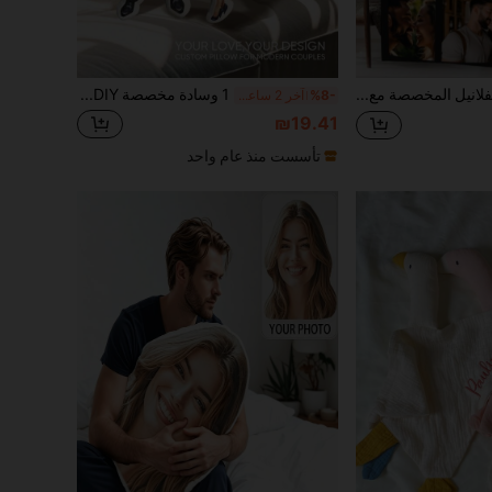
1 بطانية من الفلانيل المخصصة مع صور متعددة، أسماء وصور مخصصة، بطانية مطبوعة بصور مخصصة عالية الدقة، قم بتخصيص النص الخاص بك، بطانية تذكارية، هدية عيد رائعة إعادة الاستخدام، هدايا شخصية مميزة للأطفال، هدايا مثالية للرجال والنساء والعائلة والأصدقاء والأطفال والطلاب للخريف/الشتاء، بطانية مخصصة جميلة وملونة وطريفة وفريدة من نوعها، هدايا مثالية للنساء، مجموعة مخصصة من الألعاب المحشوة والناعمة، كاجوال شارع أنيق، أشياء صغيرة
1 وسادة مخصصة DIY بصورة شخصية، ديكور منزلي للأريكة وغرفة النوم، هدايا فريدة وممتعة للأزواج والآباء والأطفال والحيوانات الأليفة، للذكرى وعيد الأب وعيد الأم والهالوين وعيد الحب وعيد الشكر وعيد الفصح وكذبة أبريل
%8-
آخر 2 ساعة أيام
₪19.41
تأسست منذ عام واحد