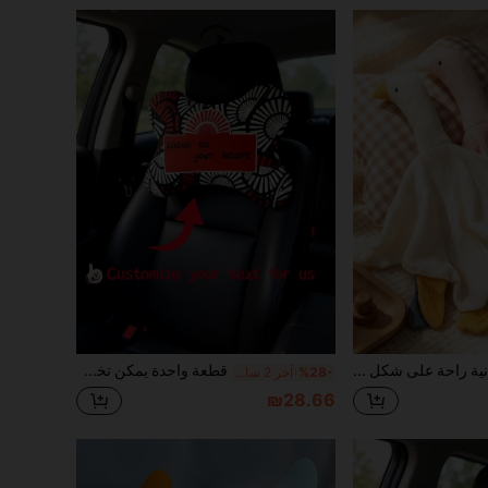
بطانية راحة على شكل إوزة، بطانية راحة مخصصة، بطانية صيفية، وسادة صيفية، وسادة راحة، منديل راحة. تدعم تخصيص تطريز الاسم الحصري، تطريز الحروف الفريد، مصنوعة من طبقة مزدوجة من الشاش المجعد، ناعمة، صديقة للبشرة، قابلة للتنفس والامتصاص، مناسبة لجميع الفصول. تصميم لطيف وجميل على شكل إوزة، زوايا معقودة لتسهيل الإمساك والمضغ، تهدئ بفعالية تهيج الأسنان. مناسبة لوقت القيلولة، السفر، عيد الميلاد، عيد الميلاد الأول، حفل المعمودية. يمكن إهداؤها للأولاد الرضع، البنات الرضع، الأمهات الجدد، الأمهات الحوامل، المنزل، والراحة الخارجية.
قطعة واحدة يمكن تخصيصها بنصك المفضل أو اسمك أو تصميم رقمي شخصي، وهي أفضل خيار للهدايا. أرسل لنا وسائد الرقبة المحددة المناسبة لحفلات أعياد الميلاد وعيد الأب وعيد الأم وهالوين والكريسماس وعشية وعيد الحب وأعياد الميلاد واليوم الشخصي ويوم الذكرى وعيد الشكر وعيد الفصح ويوم كذبة أبريل والكرنفال ويوم الافتتاح واليوم الوطني
%28-
آخر 2 ساعة أيام
₪28.66