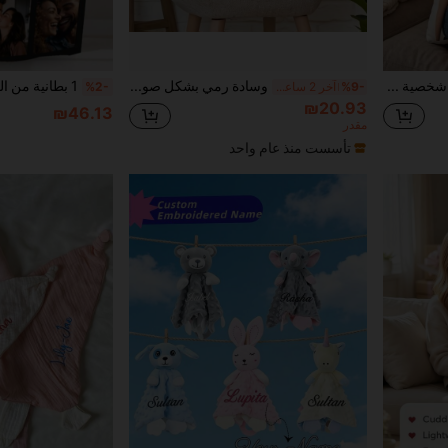
وسادة صورة شخصية قطعة واحدة، وسادة صورة زوجية مخصصة بصورتك، هدية تذكارية يدوية الصنع، هدية للذكرى السنوية أو عيد الحب، ديكور زفاف أو خطوبة رومانسي، تأكيد غرفة النوم أو المعيشة، مفاجأة عيد ميلاد لها أو له، هدية منزلية مريحة، وسادة ذكريات العائلة، ديكور منزلي شخصي
وسادة رمي بشكل صورة شخصية، وسادة بأسلوب كرتوني حديث، قابلة للغسل باليد، مناسبة للاستخدام في جميع الفصول، مناسبة لديكور المنزل والسيارة والسرير والأريكة - هدية عيد الميلاد الفريدة للعائلة والأصدقاء، وسادة وجه شخصية
%9-
آخر 2 ساعة أيام
%2-
₪20.93
₪46.13
مقدر
تأسست منذ عام واحد