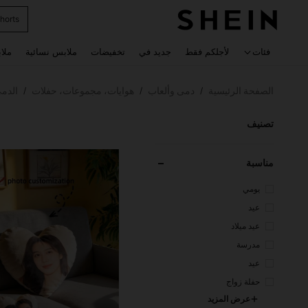
horts
 navigate search
فئات
لأجلكم فقط
جديد في
تخفيضات
ملابس نسائية
ملا
الصفحة الرئيسية
دمى وألعاب
هوايات، مجموعات، حفلات
الدمى
/
/
/
تصنيف
مناسبة
يومي
عيد
عيد ميلاد
مدرسة
عيد
حفلة زواج
عرض المزيد