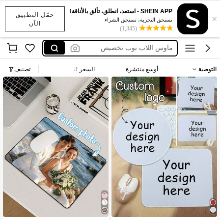
mouse pad personalizado
SHEIN APP - استعد، انطلق، تألق بالأناقة!
حمّل التطبيق
×
desk mat custom
تستحق التجربة، تستحق الشراء
الآن
(1,345)
ماوس اللاب توب تخصيص
mouse pad custom
custom mouse pad
التوصية
أوسع منتشرة
السعر
تصنيف
mouse pad personalizado
desk mat custom