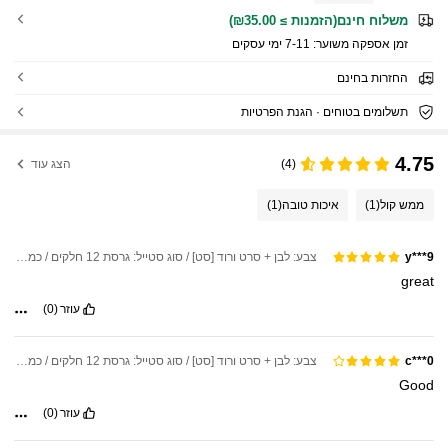
משלוח חינם(הזמנות ≥ ₪35.00)
זמן אספקה ​​משוער:
7-11 ימי עסקים
החזרות בחינם
תשלומים בטוחים · הגנת הפרטיות
4.75
(4)
הצג עוד
ממש קול
(1)
איכות טובה
(1)
צבע: לבן + סרט ורוד [סט] / סוג סטייל: גרסת 12 חלקים / כמות: 5Pcs
y***9
great
עוזר
(0)
צבע: לבן + סרט ורוד [סט] / סוג סטייל: גרסת 12 חלקים / כמות: 5Pcs
c***0
Good
עוזר
(0)