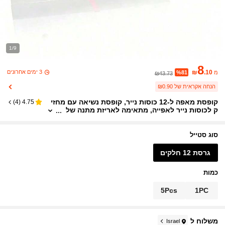
1/9
8
3 ימים אחרונים
₪
.10
מ
%81
₪43.73
הנחה אקראית של ₪0.90
קופסת מאפה ל-12 כוסות נייר, קופסת נשיאה עם מחזי
)
4
(
4.75
ק לכוסות נייר לאפייה, מתאימה לאריזת מתנה של
כוסות נייר, סוכריות, עוגיות, מאפינס ולחמנייה מתו
קה
סוג סטייל
גרסת 12 חלקים
כמות
5Pcs
1PC
משלוח ל
Israel