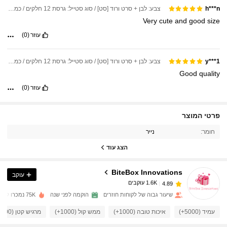
צבע: לבן + סרט ורוד [סט] / סוג סטייל: גרסת 12 חלקים / כמות: 5Pcs
h***n
Very
cute
and
good
size
עוזר
(0)
צבע: לבן + סרט ורוד [סט] / סוג סטייל: גרסת 12 חלקים / כמות: 1PC
y***1
Good
quality
עוזר
(0)
פרטי המוצר
1.6K עוקבים
4.89
חומר:
נייר
הצג עוד
1.6K עוקבים
4.89
BiteBox Innovations
עוקב
1.6K עוקבים
4.89
שיעור גבוה של לקוחות חוזרים
הוקמה לפני שנה
75K נמכרו לאחרונה
עמיד (5000+)
איכות טובה (1000+)
ממש קול (1000+)
מרגיש קטן (1000+)
1.6K עוקבים
4.89