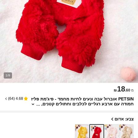
1/9
18
₪
.60
מ
PETSIN אוברול עבה ונעים לחיות מחמד - פיג'מת פליז
)
64
(
4.68
חמודה עם ארבע רגליים לכלבים וחתולים קטנים,
תלבושת סתיו/חורף נעימה למשחק והרפיה
צבע: אדום