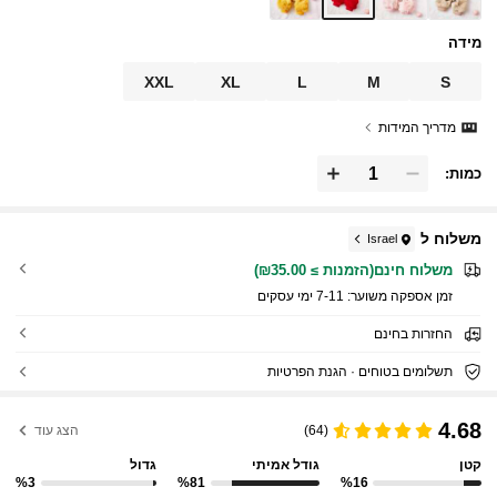
מידה
XXL
XL
L
M
S
מדריך המידות
כמות:
משלוח ל
Israel
משלוח חינם(הזמנות ≥ ₪35.00)
זמן אספקה ​​משוער:
7-11 ימי עסקים
החזרות בחינם
תשלומים בטוחים · הגנת הפרטיות
4.68
(64)
הצג עוד
קטן
גודל אמיתי
גדול
%3
%81
%16