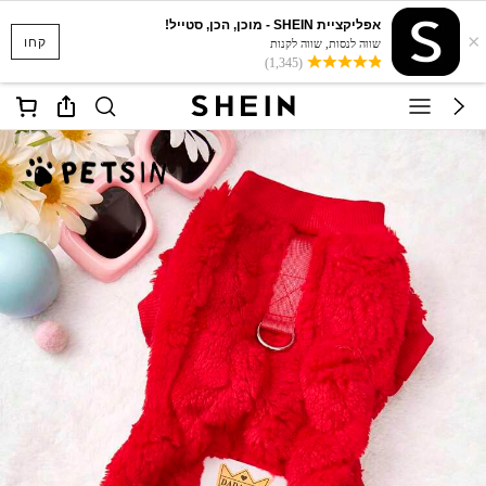
אפליקציית SHEIN - מוכן, הכן, סטייל!
×
קחו
שווה לנסות, שווה לקנות
(1,345)