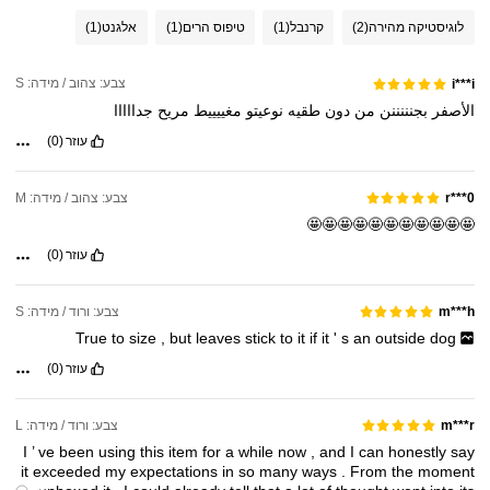
לוגיסטיקה מהירה
(2)
קרנבל
(1)
טיפוס הרים
(1)
אלגנט
(1)
צבע: צהוב / מידה: S
i***i
الأصفر
بجنننننن
من
دون
طقيه
نوعيتو
مغييييط
مريح
جدااااا
עוזר
(0)
צבע: צהוב / מידה: M
r***0
🤩🤩🤩🤩🤩🤩🤩🤩🤩🤩🤩
עוזר
(0)
צבע: ורוד / מידה: S
m***h
True
to
size
,
but
leaves
stick
to
it
if
it
'
s
an
outside
dog
עוזר
(0)
צבע: ורוד / מידה: L
m***r
I
’
ve
been
using
this
item
for
a
while
now
,
and
I
can
honestly
say
it
exceeded
my
expectations
in
so
many
ways
.
From
the
moment