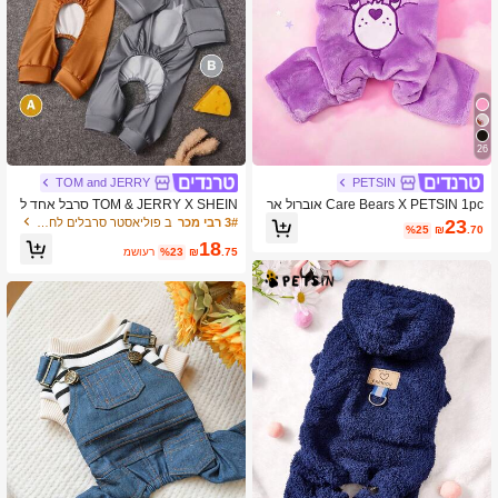
26
TOM and JERRY
PETSIN
Care Bears X PETSIN 1pc אוברול אר
TOM & JERRY X SHEIN סרבל אחד ל
בע רגליים עבה וחם לסתיו/חורף עם רקמ
חיות מחמד של דמות מצוירת, בגדי טרקל
3# רבי מכר
ב פוליאסטר סרבלים לחיות מחמד
23
%25
₪
.70
ה של דוב טדי בצורת לב סגול וטבעת D ל
ין, פיג'מה, בגדי חתול/כלב, מידות XXS-X
18
משיכה, מתאים לחתולים וכלבים, נהדר ל
XXXL, קטן במיוחד, גדול במיוחד, קוספלי
.75
₪
%23
משוער
חימום נעים בבית או לטיולים קרים בחוץ
י
בחורף