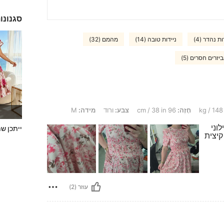
סגנונו
ת נהדר (4)
ניידות טובה (14)
מהמם (32)
יזרים חסרים (5)
חָזֶה:
96 cm / 38 in
צבע:
ורוד
מידה:
M
וני
ייתכן ש
קיצית
עוזר (2)