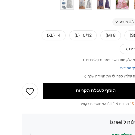
US מידה
14 (XL)
10/12 (L)
8 (M)
ים
מהלקוחות חשבו שזה נכון למידות
ך המידות
 שלך? ספרי לי את המידה שלך
הוסף לעגלת הקניות
15
נקודות SHEIN המחושבות בקופה.
וח ל
Israel
משלוח חינם