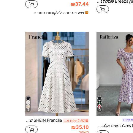
Breezaya שמלת נשים אלגנטית באורך בינוני עם צווארון עגול, שרוול קצר נפוח והדפס פרחים
₪37.44
שיעור גבוה של לקוחות חוזרים
4
16
SHEIN Franclia שמלת קיץ ארוכה ואלגנטית לנשים עם צווארון עגול ונקודות מנוקדות
ת קיץ
%10
2 ימים אחרונים
Rafferiza שמלת נשים אלגנטית עם הדפס פרחים, צווארון מרובע, עיטורים מקומטים ושרוולים, סגנון קצר, מתאימה לאביב, קיץ וסתיו
₪35.10
משוער