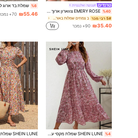
#צנועה ואלגנטיות
%6
EMERY ROSE צווארון ארוך מעמד לנשים Ditsy פרחוני שמלת מקסי תלבושת נשים
%40
₪55.46
70+ נמכר
ב צמחים שמלות באורך בינוני
5# רבי מכר
₪35.40
90+ נמכר
SHEIN LUNE שמלת מקסי עם צווארון עגול, הדפס פרחוני, שרוולים ארוכים, תלבושת נשים
%4