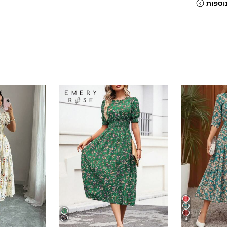
וספות
4