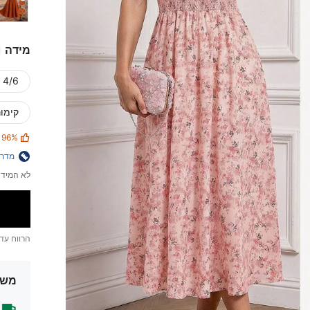
מידה
4/6 (S)
קימור
96%
מדרי
לא המידה
הרווח עד
משל