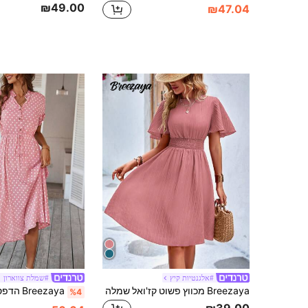
₪49.00
₪47.04
#אלגנטיות קיץ
#שמלת צווארון
Breezaya מכווץ פשוט קז'ואל שמלה
%4