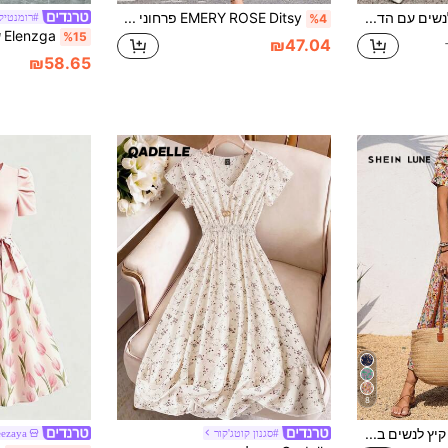
שמלת בד ארוג לנשים עם הדפס פרחוני, קז'ואל למסיבה, עם קפלים, חגורת מותן, כיסים, מתאים לחופשה, חוף, דייט ערב, חתונה, משרד, פנאי אלגנטי, אביב וסתיו
EMERY ROSE Ditsy פרחוני פאף שרוול מותניים מותניים חופשה מזדמנים שמלת מקסי נשים תלבושת
#רומנטיק
%4
%15
₪47.04
₪58.65
8
SHEIN LUNE שמלת קיץ לנשים בסגנון וינטג' עם הדפס פרחים, שרוולים נפוחים מקמטים ומותה מהודקת
#סגנון קוטג'קור
eezaya