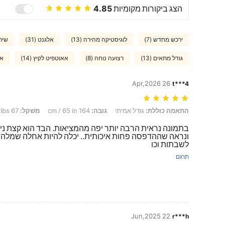
הצג ביקורות מקומיות
4.85
ירכש מחדש (7)
לוגיסטיקה מהירה (13)
אלגנט (31)
שירו
גודל מתאים (13)
רצועה נוחה (8)
אאוטפיט לקיץ (14)
אב
26 Apr,2026
t***4
התאמה כוללת: גודל אמיתי, גובה: 164 cm / 65 in, מִשׁקָל: 67 kg / 148 lbs, חָזֶה: 96 cm / 38 in, צבע: ורוד, מידה: M
התאמה כוללת:
גודל אמיתי
גובה:
164 cm / 65 in
מִשׁקָל:
67 kg / 148 lbs
בתמונה נראית הרבה יותר יפה מהמציאות. הבד הוא קצת נייל
ונראה שההדפסה פחות איכותית.. יכלה להיות אחלה שמלה 
לשבתות וכו
תרגם
22 Jun,2025
r***h