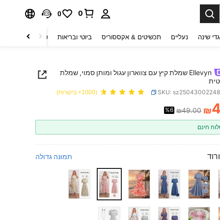
0
0
די שינה
נעליים
תכשיטים & אקססוריס
ביוטי ובריאות
טקסטיל לבית
ט
Ellevyn שמלת קיץ עם צווארון עגול ומותן סמוי, שמלת
טית
SKU: sz2504300224
(1000+ ביקורות)
₪
%6
₪49.00
PRICE AND AVAILABIL
וח חינם
ורוד
תמונה גדולה