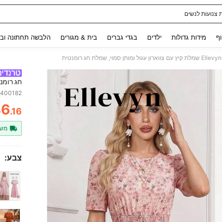
 צנועות לנשים
Use up and down arrow keys to חיפוש אחרון and לחפש ולמצוא. Press Enter to select.
וף
מידות גדולות
ילדים
בגדי גברים
בית & מגורים
הלבשה תחתונה ובג
Ellevyn שמלת קיץ עם צווארון עגול ומותן סמוי, שמלת חג רומנטית
חג רומנ
8400182
46
.16
ITY
משל
צבע: