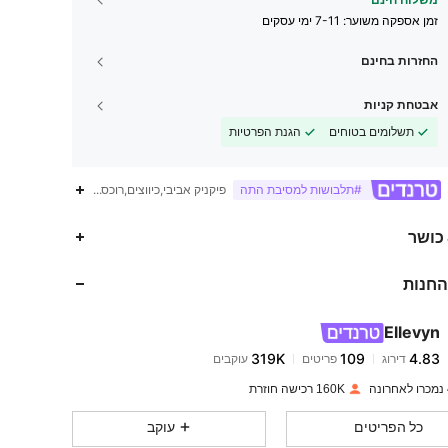
זמן אספקה ​​משוער:
7-11 ימי עסקים
החזרות בחינם
אבטחת קניות
תשלומים בטוחים
הגנת הפרטיות
פיקניק אביבי,כיווצים,רוכסן,שטיפה במכונה, לא 
#תלבושות למסיבת התה
 כושר
החנות
319K
109
4.83
Ellevyn
319K
109
4.83
דירוג
פריטים
עוקבים
160K רכישה חוזרת
319K
109
4.83
כל הפריטים
עוקב