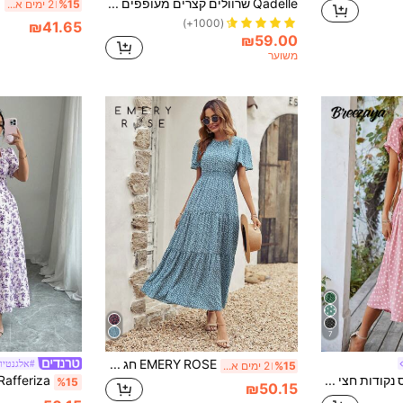
Qadelle שרוולים קצרים מעופפים לנשים עם הדפס פרחוני וינטג' שמלת A-קו עם תלבושת מקסי נופש חוף עם מותניים
%15
2 ימים אחרונים
(1000+)
₪41.65
₪59.00
משוער
7
EMERY ROSE חג Ditsy הדפס פרחוני שמלה ארוכה עם מותניים מקסי נשים תלבושת
#אלגנטיו
%15
2 ימים אחרונים
Breezaya הדפס נקודות חצי כפתור קשר קדמי שמלת מקסי חופשת חוף תלבושות נשים
%15
₪50.15