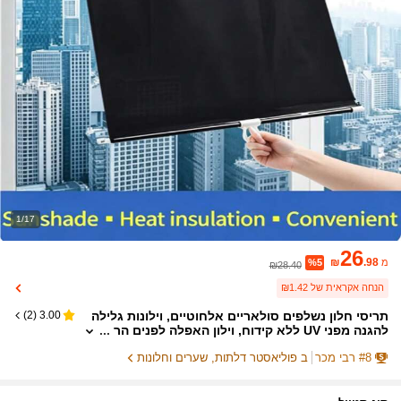
1/17
26
₪
.98
מ
%5
₪28.40
הנחה אקראית של ₪1.42
תריסי חלון נשלפים סולאריים אלחוטיים, וילונות גלילה
)
2
(
3.00
להגנה מפני UV ללא קידוח, וילון האפלה לפנים הר
כב ולחלונות הבית
8
#
רבי מכר
ב פוליאסטר דלתות, שערים וחלונות