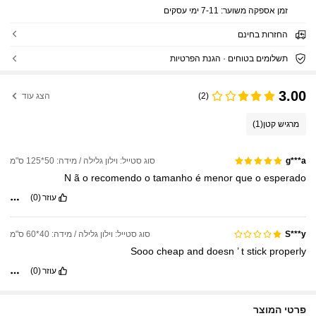
זמן אספקה ​​משוער:
7-11 ימי עסקים
החזרות בחינם
תשלומים בטוחים · הגנת הפרטיות
3.00
(2)
הצג עוד
מרגיש קטן
(1)
סוג סטייל: וילון גלילה / מידה: 50*125 ס"מ
g***a
N
ã
o
recomendo
o
tamanho
é
menor
que
o
esperado
עוזר
(0)
סוג סטייל: וילון גלילה / מידה: 40*60 ס"מ
S***y
Sooo
cheap
and
doesn
’
t
stick
properly
עוזר
(0)
פרטי המוצר