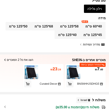
סוג סטייל
וילון גלילה
מידה
6 left
40*60 ס"מ
58*125 ס"מ
68*125 ס"מ
50*125 ס"מ
45*125 ס"מ
40*125 ס"מ
מדריך המידות
מוכרים אחרים ב-SHEIN
הצג את כל 2 המוכרים
המחיר הנמוך ביותר
23
7
₪
.24
₪
.40
Curated Decor
BNSNHHJSDHGE
משלוח ל
Israel
משלוח חינם(הזמנות ≥ ₪35.00)