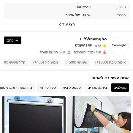
חומר:
פוליאסטר
1.6K עוקבים
4.88
הרכב:
100% פוליאסטר
הצג עוד
1.6K עוקבים
4.88
YWmengbo
עוקב
1.6K עוקבים
4.88
43K נמכרו לאחרונה
5.8K רכישה חוזרת
איכות טובה (1000+)
שימושי (500+)
ממש קול (400+)
קל לשימוש (400+)
1.6K עוקבים
4.88
אתה עשוי גם לאהוב
1.6K עוקבים
4.88
מומלצים
בית & מגורים
טקסטיל בית
ספורט וחוץ
ציוד משרדי & בתי ספר
1.6K עוקבים
4.88
1.6K עוקבים
4.88