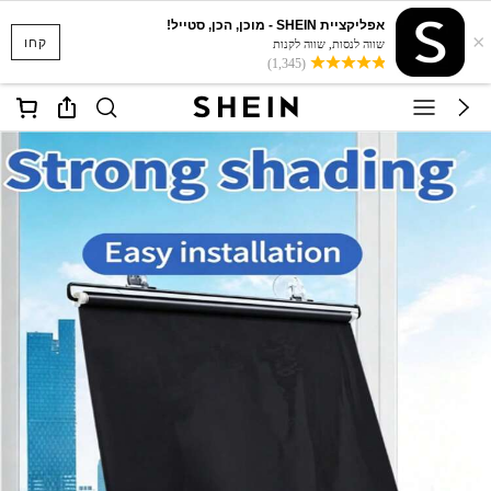
אפליקציית SHEIN - מוכן, הכן, סטייל!
×
קחו
שווה לנסות, שווה לקנות
(1,345)