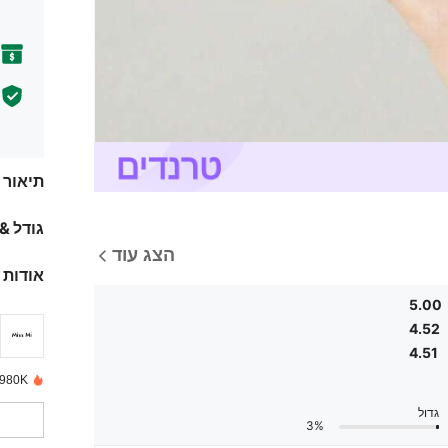
תיאור
גודל &
הצג עוד
אודות 
5.00
4.52
4.51
980K נמכרו לאחרונה
גדול
3%