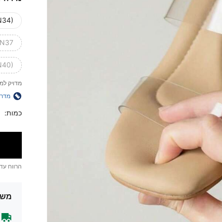
N34)
N37)
N40)
מדויק למ
מדרי
כמות:
הרווח עד
משל