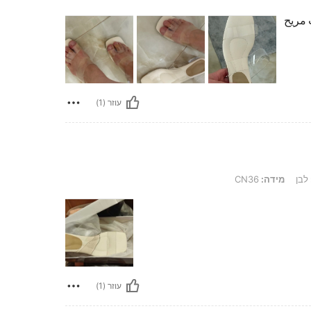
 مريح
עוזר (1)
לבן
מידה:
CN36
עוזר (1)