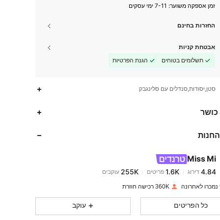
זמן אספקה ​​משוער:
7-11 ימי עסקים
החזרות בחינם
אבטחת קניות
תשלומים בטוחים
הגנת הפרטיות
סטן,יסודות,סנדלים עם סלינגבק
255K
1.6K
4.84
 כושר
החנות
255K
1.6K
4.84
Miss Mi
255K
1.6K
4.84
דירוג
פריטים
עוקבים
l***4
שילם
לפני יום אחד
360K רכישה חוזרת
255K
1.6K
4.84
כל הפריטים
עוקב