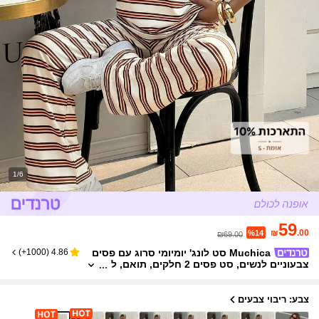
1/6
59
₪
.00
%14
₪69.00
Muchica סט לונג' יומיומי סרוג עם פסים
)
1000+
(
4.86
צבעוניים לנשים, סט פסים 2 חלקים, תואם, ל
בוש פנאי רטרו, פיג'מה לקיץ לנשים
צבע: ריבוי צבעים