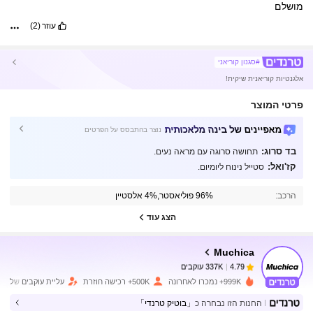
מושלם
עוזר
(2)
#סגנון קוריאני
אלגנטיות קוריאנית שיקית!
פרטי המוצר
מאפיינים של בינה מלאכותית
נוצר בהתבסס על הפרטים
בד סרוג:
תחושה סרוגה עם מראה נעים.
337K עוקבים
4.79
קז'ואל:
סטייל נינוח ליומיום.
הרכב:
96% פוליאסטר,4% אלסטיין
337K עוקבים
4.79
הצג עוד
Muchica
337K עוקבים
4.79
d***3
שילם
לפני יום אחד
999K+ נמכרו לאחרונה
500K+ רכישה חוזרת
עליית עוקבים של 10%
החנות הזו נבחרה כ
「בוטיק טרנדי」
337K עוקבים
4.79