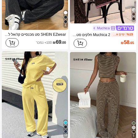
4
Muchica
SHEIN EZwear סט מכנסיים קז'ואל לנשים, 95% כותנה, מתאים ללבישה יומיומית
Muchica 2 חלקים סט חולצה טי רחבה עם פסים, צוואון עגול, כתף נשמטת ושרוול קצר, ומכנסיים עם פסים וחוט גומי, סט סוודר חורפי, תלבושת יומית לסתיו/חורף, תלבושת לשנה החדשה, פיג'מה לחג המולד, חום, סט 2 חלקים עם שרוול ארוך, סט 2 חלקים נוח לנשים לאביב
%15
ימים אחרונים 2
69
58
.00
₪
100+ נמכר
₪
.65
16
5