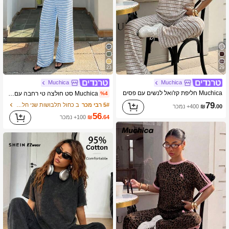
337K עוקבים
4.79
23
29
Muchica
Muchica
Muchica חליפת קז'ואל לנשים עם פסים
Muchica סט חולצה טי רחבה עם שרוול קצר ומכנסיים לנשים, קיץ חדש, כחול, טקסטורה של פסים
%4
79
5# רבי מכר
ב כחול תלבושות שני חלקים לנשים
.00
₪
400+ נמכר
56
.64
₪
100+ נמכר