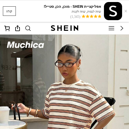
אפליקציית SHEIN - מוכן, הכן, סטייל!
×
קחו
שווה לנסות, שווה לקנות
(1,345)