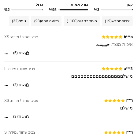
קטן
גודל אמיתי
גדול
%2
%95
%3
ירכש מחדש
(19)
חומר בד טוב
(100+)
רצועה נוחה
(93)
טניס
(22)
צבע: שחור / מידה: XS
b***o
איכות מוצר:
حبيييتتت
עוזר
(5)
צבע: שחור / מידה: L
a***3
מושלםםםםםםםםםםםםםםםםם
עוזר
(2)
צבע: שחור / מידה: XS
l***i
מושלם
עוזר
(3)
צבע: שחור / מידה: S
l***i