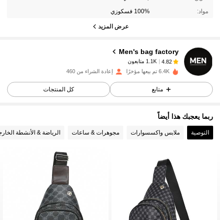
مواد:
100% فسكوزي
عرض المزيد
1.1K متابعون
4.82
Men's bag factory
1.1K متابعون
4.82
6.4K تم بيعها مؤخرًا
إعادة الشراء من 460
متابع
كل المنتجات
1.1K متابعون
4.82
ربما يعجبك هذا أيضاً
1.1K متابعون
4.82
التوصية
ملابس واكسسوارات
مجوهرات & ساعات
الرياضة & الأنشطة الخارج
1.1K متابعون
4.82
1.1K متابعون
4.82