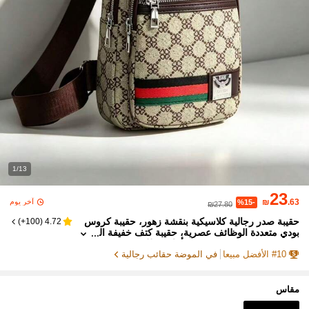
1/13
23
آخر يوم
₪
.63
%15-
₪27.80
حقيبة صدر رجالية كلاسيكية بنقشة زهور، حقيبة كروس
)
100+
(
4.72
بودي متعددة الوظائف عصرية، حقيبة كتف خفيفة ال
وزن بسعة كبيرة، حقيبة صدر أمامية، للجنسين، مع
10
#
الأفضل مبيعا
في الموضة حقائب رجالية
فتحة سماعات، حقيبة للتنقل اليومي، حقيبة عمل، هدية،
حقيبة طلابية. نقشة زهور عتيقة، نمط زهور قديم، محفظ
ة عمل من PU مقاومة للماء، حقيبة تخزين عمل، حقيبة
مستندات، لوازم مكتبية، هدية عتيقة، هدية للرجال، الزو
مقاس
ج، الأب، هدية عيد الحب، هدية عيد الأب، حقيبة توت جام