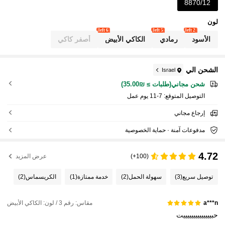
عية، حقيبة هاتف، حقيبة للجنسين، بملمس جلد طبيعي
8870/12
لون
6 left
5 left
2 left
الأسود
رمادي
الكاكي الأبيض
أصفر كاكي
الشحن الي
Israel
شحن مجاني(طلبات ≥ ₪35.00)
التوصيل المتوقع:
7-11 يوم عمل
إرجاع مجاني
مدفوعات آمنة · حماية الخصوصية
4.72
(100+)
عرض المزيد
توصيل سريع
(3)
سهولة الحمل
(2)
خدمة ممتازة
(1)
الكريسماس
(2)
مقاس: رقم 3 / لون: الكاكي الأبيض
a***n
حبييييييييييييييت