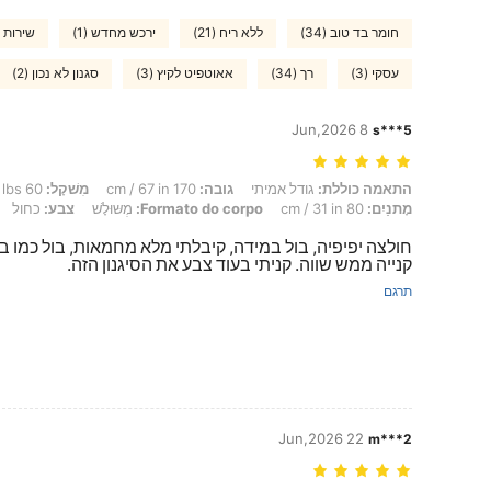
חומר בד טוב (34)
ללא ריח (21)
ירכש מחדש (1)
שירות נ
עסקי (3)
רך (34)
אאוטפיט לקיץ (3)
סגנון לא נכון (2)
8 Jun,2026
s***5
התאמה כוללת: גודל אמיתי, גובה: 170 cm / 67 in, מִשׁקָל: 60 kg / 132 lbs, חָזֶה: 70 cm / 28 in, מוֹתֶן: 60 cm / 24 in, מָתנַיִם: 80 cm / 31 in, Formato do corpo: מְשּוּלָשׁ, צבע: כחול, מידה: XS
התאמה כוללת:
גודל אמיתי
גובה:
170 cm / 67 in
מִשׁקָל:
60 kg / 132 lbs
מָתנַיִם:
80 cm / 31 in
Formato do corpo:
מְשּוּלָשׁ
צבע:
כחול
חולצה יפיפיה, בול במידה, קיבלתי מלא מחמאות, בול כמו ב
קנייה ממש שווה. קניתי בעוד צבע את הסיגנון הזה.
תרגם
22 Jun,2026
m***2