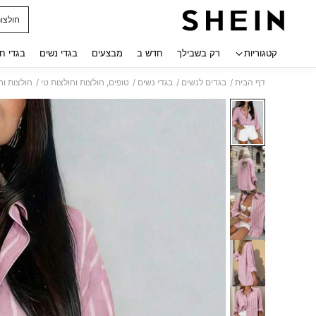
חולצות
 navigate search
קטגוריות
רק בשבילך
חדש ב
מבצעים
בגדי נשים
בגדי ח
/
/
/
/
דף הבית
בגדים לנשים
בגדי נשים
טופים, חולצות וחולצות טי
חולצות וח