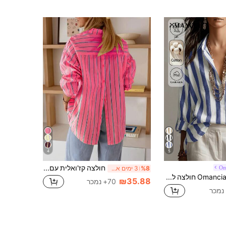
4
5
חולצה קז'ואלית עם פסים ולחיצת כפתורים מלפנים ומאחור עם שרוולים ארוכים לנשים, ורודה, אביב
Om
%8
3 ימים אחרונים
Omancia חולצה לנשים אלגנטית אופנתית למסעות יומיומיים, קז'ואל נוחה, מקסימה, וינטג' מינימליסטית, יוקרתית, רומנטית לחופשה, עם צוואון חולצה, פתיחה נסתרת, שחור ואפור פסים, שרוול ארוך
₪35.88
70+ נמכר