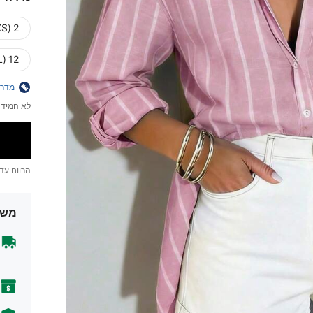
2 (XS)
12 (XL)
מדרי
לא המידה
הרווח עד
משל