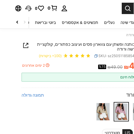
0
0
די שינה
נעליים
תכשיטים & אקססוריס
ביוטי ובריאות
טקסטיל לבית
ט
רודה
ותנה ופשתן עם צווארון פסים ועיצוב כפתורים, קולקציית
שה ורודה
SKU: sz2505118585
(100+ ביקורות)
4
2 ימים אחרונים
₪
%15
₪49.00
PRICE AND AVAILABIL
וח חינם
ורוד
תמונה גדולה
US
סטנדרטי