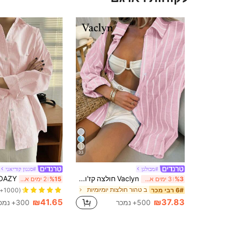
33
#מבולגן
#סגנון קוריאני
Vaclyn חולצה קז'ואלית עם שרוולים ארוכי חזה עם פסים נשיים
%3
3 ימים אחרונים
%15
2 ימים אחרונים
ב טהור חולצות יומיומיות
6# רבי מכר
(1000+)
₪41.65
₪37.83
500+ נמכר
300+ נמכר