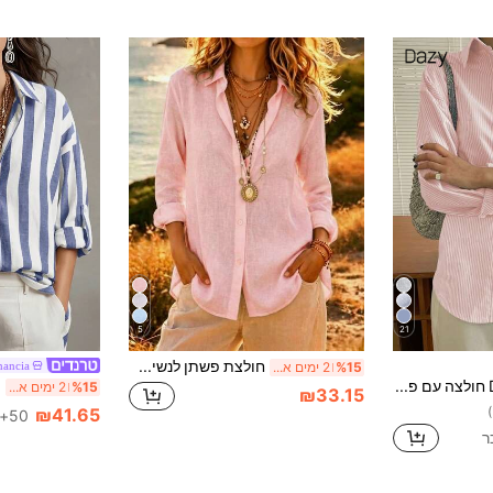
5
21
חולצת פשתן לנשים עם כפתורים, שרוול ארוך, גזרה רפויה, צוואון V, חולצה קיצית ורודה
ancia
%15
2 ימים אחרונים
DAZY חולצה עם פסים אנכיים, כתף נשמטת, כיסים מחוברים, בגדי סתיו, טופ שרוול ארוך, בגד דק
%15
2 ימים אחרונים
₪33.15
₪41.65
50+ נמכר