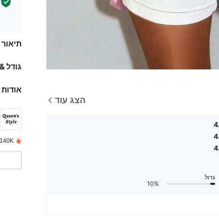
תיאור
גודל &
אודות 
הצג עוד
4
4
140K נמכרו לאחרונה
4
גדול
10%