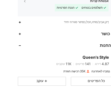
אבטחת קניות
תשלומים בטוחים
הגנת הפרטיות
דַק,אביב/סתיו,הכל,כפתור סגירה יחיד
11K
141
4.87
 כושר
החנות
11K
141
4.87
Queen's Style
11K
141
4.87
דירוג
פריטים
עוקבים
s***d
שילם
לפני יום אחד
35K רכישה חוזרת
11K
141
4.87
כל הפריטים
עוקב
11K
141
4.87
11K
141
4.87