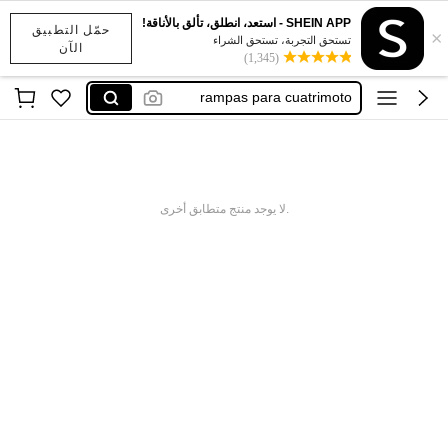
SHEIN APP - استعد، انطلق، تألق بالأناقة!
حمّل التطبيق
×
スロープ 屋外
تستحق التجربة، تستحق الشراء
الآن
(1,345)
rampas hidraulicas para autos
rampas para cuatrimoto
car ramp
rampa para carro
スロープ 屋外
.لا يوجد منتج متطابق أخرى
rampas hidraulicas para autos