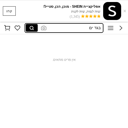
סקוישים
אפליקציית SHEIN - מוכן, הכן, סטייל!
×
קחו
anewsta שמלות
שווה לנסות, שווה לקנות
(1,345)
בגד ים
חצאיות
חולצות נשים
סקוישים
anewsta שמלות
אין פריט מתאים.