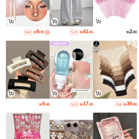
6
41
2
₪
.30
₪
.65
₪
.80
%43
%15
5
17
35
₪
.40
₪
.00
₪
.88
%23
%8