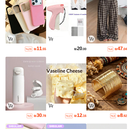
11
20
47
₪
.55
₪
.00
₪
.04
%26
%4
30
12
8
₪
.78
₪
.16
₪
.92
%5
%15
%3