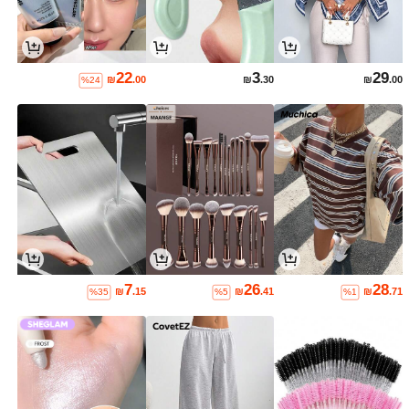
22
3
29
₪
.00
₪
.30
₪
.00
%24
7
26
28
₪
.15
₪
.41
₪
.71
%35
%5
%1