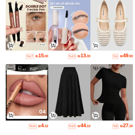
15
13
49
₪
.00
₪
.00
₪
.90
%17
%13
%1
4
44
27
₪
.32
₪
.10
₪
.26
%10
%10
%6