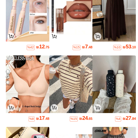
12
7
53
₪
.75
₪
.48
₪
.10
%42
%15
%10
17
24
27
₪
.48
₪
.65
₪
.84
%8
%15
%4