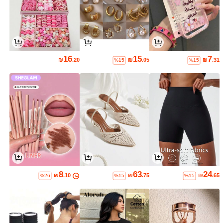
16
15
7
₪
.20
₪
.05
₪
.31
%15
%15
8
63
24
₪
.10
₪
.75
₪
.65
%26
%15
%15