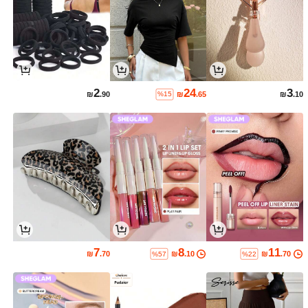
2
24
3
₪
.90
₪
.65
₪
.10
%15
7
8
11
₪
.70
₪
.10
₪
.70
%57
%22