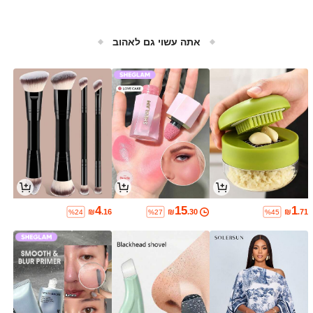
אתה עשוי גם לאהוב
4
15
1
₪
.16
₪
.30
₪
.71
%24
%27
%45