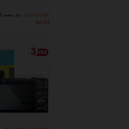
%8-
آخر 3 ساعة أيام
₪7.64
1# الأفضل مبيعا