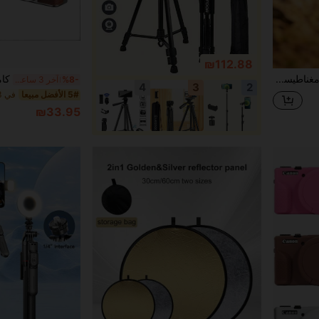
₪112.88
حامل كاميرا مغناطيسي قابل للطي لكاميرات الجيب X3/X4/X5، قوة مغناطيسية متوسطة، مناسب للتصوير الثابت والتصوير بالدراجات الخفيفة فقط، غير مناسب للرياضات الوعرة والاهتزازات القوية، قاعدة قابلة للتعديل 360° مع وسادة سيليكون مانعة للانزلاق
%8-
آخر 3 ساعة أيام
4
3
2
5# الأفضل مبيعا
₪33.95