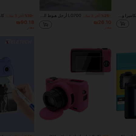
حبل معصم الكاميرا وحبل الرقبة حبل يد مانع للانزلاق سوار المعصم مناسب لكاميرا بدون مرآة بطاقة سوداء RX100 Ricoh GR3X GR2 G7X3/2a كاميرا فورية كاميرا رقمية للطلاب بطاقة CCD حبل يد حبل زجاجة مياه حبل وحدة تخزين USB حبل معلق حبل مصباح يدوي
LG700 أرجل هبوط العنكبوت، متوافقة فقط مع طائرة Mini 4 Pro، أرجل هبوط قابلة للطي بارتفاع 30 مم مع مشبك سيليكون مانع للانزلاق، دعامة حماية من البلاستيك والسيليكون لحماية مستشعر الجيمبال البصري، لا تشمل جسم الطائرة، وإكسسوار الإقلاع والهبوط المستقر
%25-
آخر 3 ساعة أيام
%10-
آخر 3 ساعة أيام
₪90.18
₪26.10
مقدر
مقدر
في 2~63 ILS الكاميرا والصور
3# الأفضل مبيعا