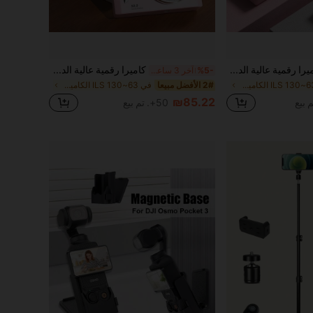
كاميرا رقمية عالية الدقة M26 Campus CCD جديدة - بطارية 700mAh، صغيرة الحجم وقابلة للحمل - مناسبة للطلاب - هدية التخرج - هدية العطلة، جمالية Y2K
كاميرا رقمية عالية الدقة الاستشعار بأسلوب عتيق للتصوير أثناء السفر، متوفرة بنمطين (تشمل بطاقة ذاكرة 32 جيجابايت)، هدية رائعة للطلاب وأعياد الميلاد والكريسماس وعيد الشكر
%5-
آخر 3 ساعة أيام
في 63~130 ILS الكاميرا والصور
2# الأفضل مبيعا
في 63~130 ILS الكاميرا والصور
₪85.22
50+. تم بيع