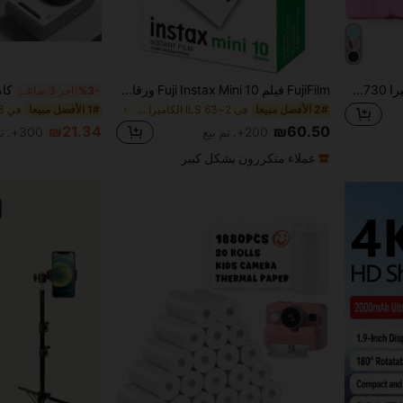
غطاء واقي من السيليكون لكاميرا SX740 SX730، غطاء سيليكوني واقي للتصوير SX740
FujiFilm فيلم Fuji Instax Mini 10 ورقات - صور أوروبية رومانسية، تغليف معدني، ألوان حيوية، تصوير مستقر (5-40 درجة مئوية)، فيلم فوري عالي الجودة، صور فورية
%3-
آخر 3 ساعة أيام
2# الأفضل مبيعا
في 2~63 ILS الكاميرا والصور
1# الأفضل مبيعا
₪60.50
₪21.34
200+. تم بيع
300+. تم بيع
عملاء متكررون بشكل كبير