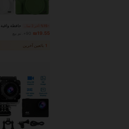
%15-
آخر 2 ساعة أيام
₪19.55
90+. تم بيع
1
بائعين آخرين