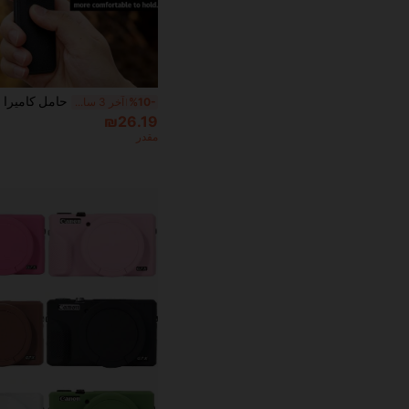
%10-
آخر 3 ساعة أيام
₪26.19
مقدر