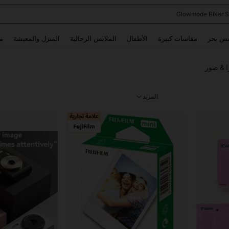
Glowmode Biker S
Use up and down arrow keys to البحث الأخير and البحث والعثور. Press Enter to select.
بس بحر
مقاسات كبيرة
الأطفال
الملابس الرجالية
المنزل والمعيشة
م
ا & صور
المزيد