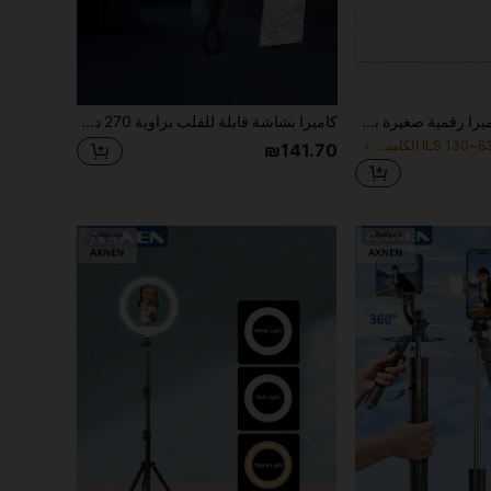
كاميرا رقمية صغيرة بشاشة عرض كبيرة 1.47 بوصة، دقة 1080P HD، جسم مدمج، مع 4 أوضاع تصفية وإضاءة ملء تلقائية، مساحة تخزين 32 جيجابايت، تدعم 4 أوضاع تكبير/تصغير، بطارية 200 مللي أمبير
كاميرا بشاشة قابلة للقلب بزاوية 270 درجة: تكبير 16 مرة، 1080 بكسل، شاشة 2.7 بوصة، زاوية واسعة عالية الدقة. مثالية للتصوير في الهواء الطلق، تلتقط الصور وترفعها إلى الهاتف، مجموعة كاميرا وكاميرا فيديو
في 63~130 ILS الكاميرا والصور
₪141.70