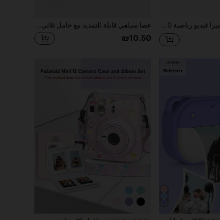
كاميرا فيديو رياضية 1080 بكسل، شاشة LCD 2 بوصة، 5 ميجابكسل، عدسة زاوية واسعة 170 درجة، بطارية قابلة للإزالة 1050 ملي أمبير، كاميرا غوص مقاومة للماء مناسبة للسباحة والتزلج والتسلق والدراجات والرياضات الخارجية
عصا سيلفي قابلة للتمديد مع حامل ثلاثي القوائم، عصا سيلفي قابلة للسحب للفلوق محمولة، حامل ثلاثي القوائم لعصا السيلفي القابلة للتقلص، متوافقة مع الهواتف الذكية، GoPro، كاميرات الويب، Canon G7X Mark III، ZV-1، RX100 VII، A6400، A6600 وأجهزة تصوير الفلوق المحمولة الأخرى. مناسبة للأجهزة المحمولة، ملحقات الكاميرا، لوازم الكاميرا وعصي السيلفي للهواتف الذكية.
₪10.50
في 63~130 ILS الكاميرا والصور