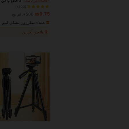
%25-
آخر 2 ساعة أيام
(100+)
1# الأفضل مبيعا
1# الأفضل مبيعا
(100+)
(100+)
₪9.75
500+. تم بيع
1# الأفضل مبيعا
(100+)
عملاء متكررون بشكل كبير
3
بائعين آخرين