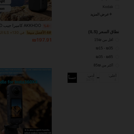
Kodak
عرض المزيد
%4-
نطاق السعر (ILS)
4# الأفضل مبيعا
₪197.91
أقل من ₪15
₪35 - ₪15
₪85 - ₪35
أكثر من ₪85
أعلى:
أدنى:
حسناً