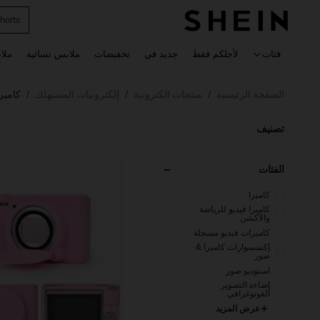
horts
 navigate search
فئات
لأجلكم فقط
جديد في
تخفيضات
ملابس نسائية
ملا
الصفحة الرئيسية
منتجات الكترونية
إلكترونيات المستهلك
كامير
/
/
/
تصنيف
الفئات
كاميرا
كاميرا فيديو للرياضة
والأكشن
كاميرات فيديو مسجلة
إكسسوارات كاميرا &
صور
استوديو صور
إضاءة التصوير
الفوتوغرافي
عرض المزيد