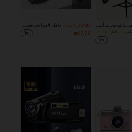
حامل هاتف معدني أسود محمول بطول 110 سم لوضعه على الأرض متوافق مع هواتف آيفون واندرويد، هدية عيد ميلاد، عائلة، أصدقاء، حامل هاتف، إكسسوارات هاتف
حامل كاميرا مغناطيسي، مناسب ل- Osmo Pocket 3، قاعدة مغناطيسية قابلة للتركيب على الحائط
%8-
آخر 3 ساعة أيام
في ملحقات الحامل الثلاثي والدعم
₪17.76