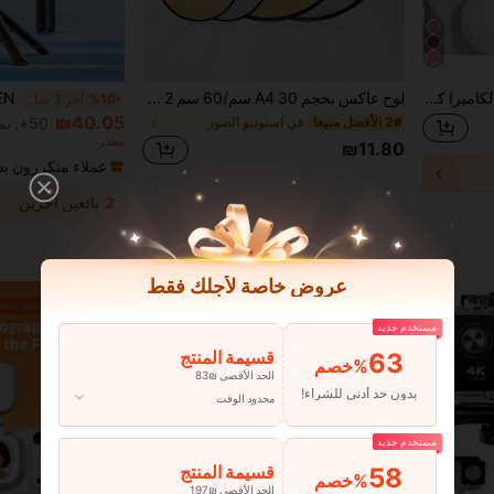
حافظة واقية لكاميرا كانون G7 X Mark III الرقمية، كم سيليكون للكاميرا، حقيبة كاميرا كانون، اكسسوارات الكاميرا، حقيبة الكاميرا
لوح عاكس بحجم A4 30 سم/60 سم 2 في 1/3 في 1 ذهبي/فضي عاكس تصوير فوتوغرافي محمول صغير، لوح إضاءة تعبئة خارجي قابل للطي، عاكس إضاءة تعبئة لتصوير البورتريه، إكسسوار سيلفي خارجي محمول قابل للطي
%10-
آخر 3 ساعة أيام
₪40.05
2# الأفضل مبيعا
في استوديو الصور
50+. تم بيع
مقدر
₪11.80
عملاء متكررون ب
2
بائعين آخرين
عروض خاصة لأجلك فقط
مستخدم جديد
63
قسيمة المنتج
‎%
الحد الأقصى ₪83
بدون حد أدنى للشراء!
محدود الوقت
مستخدم جديد
58
قسيمة المنتج
‎%
الحد الأقصى ₪197