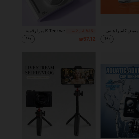
COMITOK MOCA مقبض كاميرا هاتف مغناطيسي مع إضاءة تعبئة وتحكم عن بعد لاسلكي ومقبض مريح لآيفون 17 يدعم IOS17/18/26 يتميز ببرغي 1/4" لتثبيت الحامل الثلاثي مثالي للتصوير الليلي والفلوق وتعديل المكياج أثناء التنقل
Teckwe كاميرا رقمية مدمجة، كاميرا فيديو 50 ميجابكسل 1080P HD مع تقريب رقمي 16X، كاميرا محمولة جيبية للتصوير المباشر للطلاب والمبتدئين، فضي/أبيض
%15-
آخر 2 ساعة أيام
₪57.12