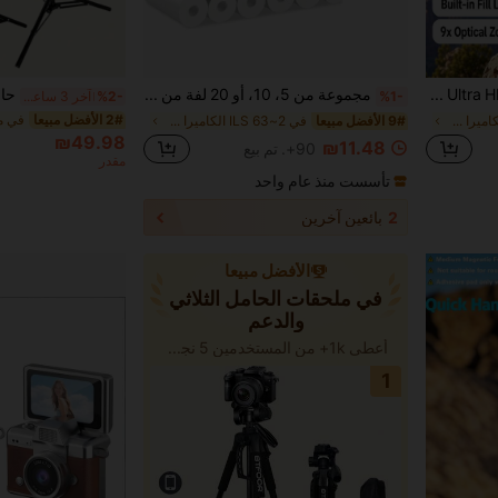
AKKHOO كاميرا جيب 4K Ultra HD، عدسة دوارة 180 درجة، تركيز سريع مع فلاتر مدمجة، بطارية طويلة الأمد 2000mAh، شاشة 1.9 بوصة، كاميرا رقمية محمولة، أداة تسجيل السيلفي والفلوج للسفر، هدية للجنسين
مجموعة من 5، 10، أو 20 لفة من ورق الطباعة الفورية الأبيض لأغلب طابعات الصور الفورية. ورق طباعة صور عالي الدقة
%1-
%2-
آخر 3 ساعة أيام
2# الأفضل مبيعا
في 130+ ILS الكاميرا والصور
9# الأفضل مبيعا
في 2~63 ILS الكاميرا والصور
₪49.98
₪11.48
90+. تم بيع
مقدر
تأسست منذ عام واحد
2
بائعين آخرين
الأفضل مبيعا
في ملحقات الحامل الثلاثي
والدعم
أعطى 1k+ من المستخدمين 5 نجوم
1