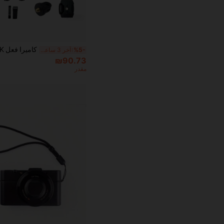
%5-
آخر 3 ساعة أيام
₪90.73
مقدر