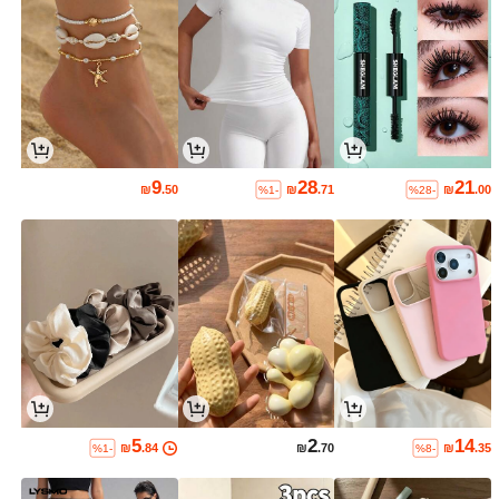
9
28
21
₪
.50
₪
.71
₪
.00
%1-
%28-
5
2
14
₪
.84
₪
.70
₪
.35
%1-
%8-