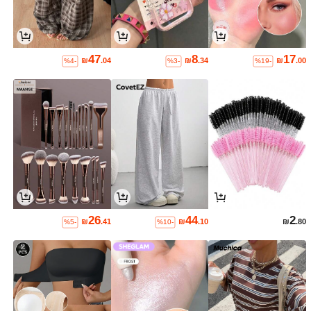
47
8
17
₪
.04
₪
.34
₪
.00
%4-
%3-
%19-
26
44
2
₪
.41
₪
.10
₪
.80
%5-
%10-