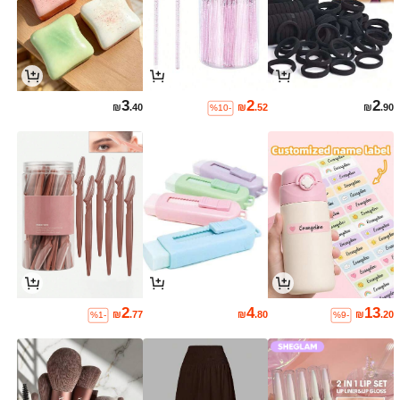
3
2
2
₪
.40
₪
.52
₪
.90
%10-
2
4
13
₪
.77
₪
.80
₪
.20
%1-
%9-