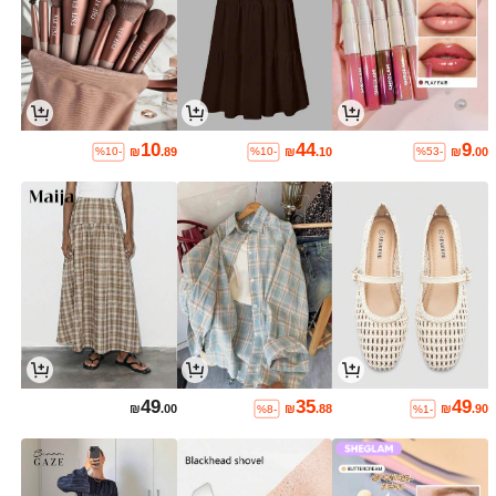
10
44
9
₪
.89
₪
.10
₪
.00
%10-
%10-
%53-
49
35
49
₪
.00
₪
.88
₪
.90
%8-
%1-