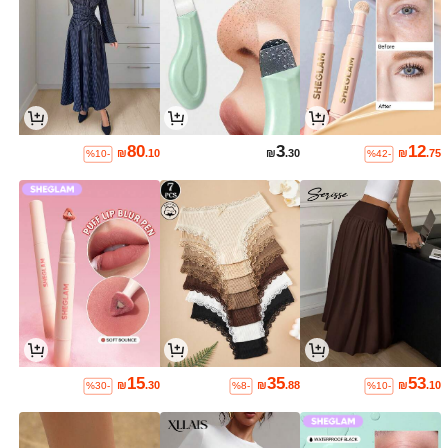
80
3
12
₪
.10
₪
.30
₪
.75
%10-
%42-
15
35
53
₪
.30
₪
.88
₪
.10
%30-
%8-
%10-