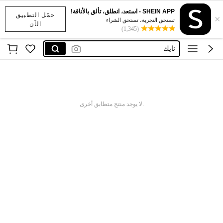
SHEIN APP - استعد، انطلق، تألق بالأناقة!
حمّل التطبيق
×
x sports
تستحق التجربة، تستحق الشراء
الآن
(1,345)
addidass
نايك
اديداس رجال
نايك احذيه
x sports
.لا يوجد منتج متطابق أخرى
addidass