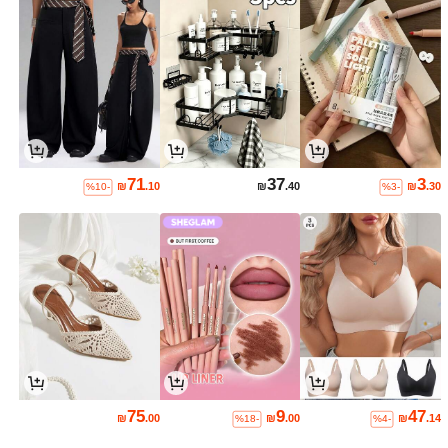
71
37
3
₪
.10
₪
.40
₪
.30
%10-
%3-
75
9
47
₪
.00
₪
.00
₪
.14
%18-
%4-