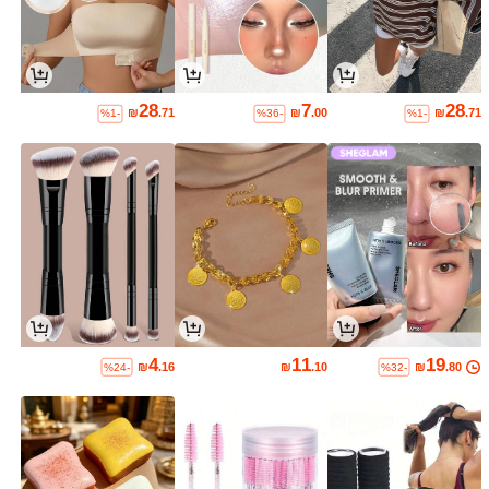
28
7
28
₪
.71
₪
.00
₪
.71
%1-
%36-
%1-
4
11
19
₪
.16
₪
.10
₪
.80
%24-
%32-