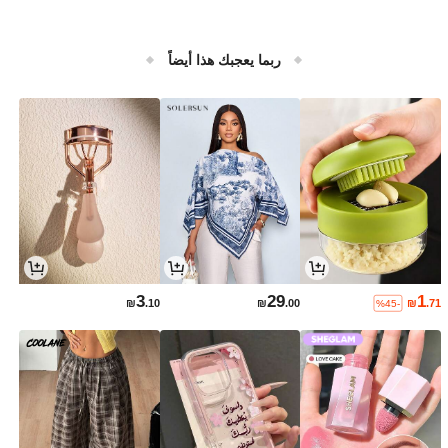
ربما يعجبك هذا أيضاً
3
29
1
₪
.10
₪
.00
₪
.71
%45-