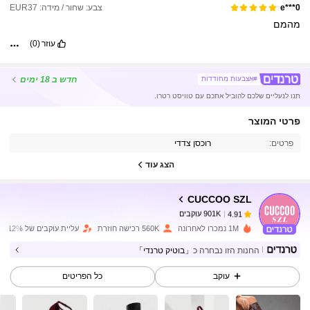
צבע: שחור / מידה: EUR37
e***0
מהמם
עוזר
(0)
חדש
ב 18 ימים
#אצבעות מחודדות
תנו לנעליים שלכם להוביל אתכם עם טוויסט רטרו.
901K עוקבים
4.91
פרטי המוצר
פרטים:
רוכסן צדדי
901K עוקבים
4.91
הצג עוד
CUCCOO SZL
901K עוקבים
4.91
w***0
שילם
לפני יום אחד
1M נמכרו לאחרונה
560K רכישה חוזרת
עליית עוקבים של 12%
901K עוקבים
4.91
החנות הזו נבחרה כ
「בוטיק טרנדי」
עוקב
כל הפריטים
901K עוקבים
4.91