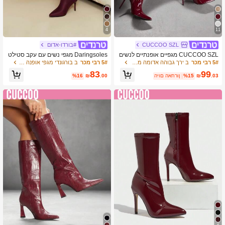
4
11
CUCCOO SZL
#בורדו-אדום
CUCCOO SZL מגפיים אופנתיים לנשים
Daringsoles מגפי נשים עם עקב סטילט
עם עקב סטילטו, גב פתוח, קלאסיים ורב
ו מחודד, סקסיים, מעל הברך, מגפיים למ
5# רבי מכר
ב ירך גבוהה אדומה מגפי נשים
5# רבי מכר
ב בורגונדי מגפי אופנה לנשים
-תכליתיים לנסיעות, דייטים, מסיבות וחגי
סיבה, בד זמש, קפלים, אדום יין, סתיו/חור
83
99
ם
ף
.03
₪
%15
היום האחרון
.00
₪
%16