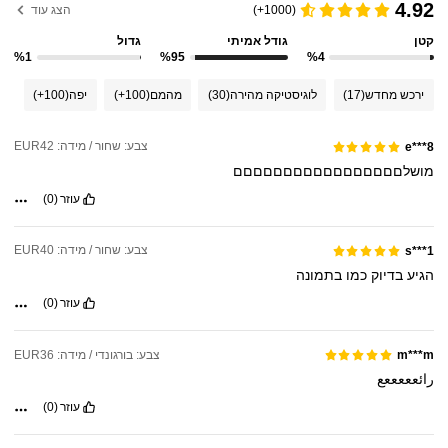
4.92
(1000+)
הצג עוד
קטן
גודל אמיתי
גדול
%1
%95
%4
ירכש מחדש
(17)
לוגיסטיקה מהירה
(30)
מהמם
(100+)
יפה
(100+)
צבע: שחור / מידה: EUR42
e***8
מושלםםםםםםםםםםםםםםםםם
עוזר
(0)
צבע: שחור / מידה: EUR40
s***1
הגיע
בדיוק
כמו
בתמונה
עוזר
(0)
צבע: בורגונדי / מידה: EUR36
m***m
رائعععععع
עוזר
(0)