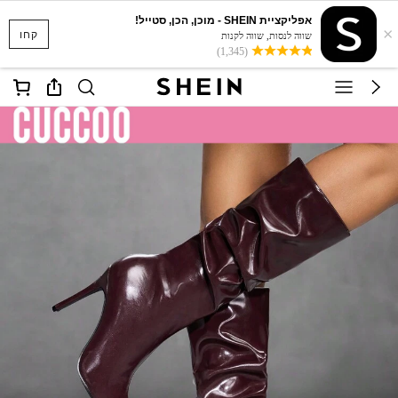
אפליקציית SHEIN - מוכן, הכן, סטייל!
×
קחו
שווה לנסות, שווה לקנות
(1,345)