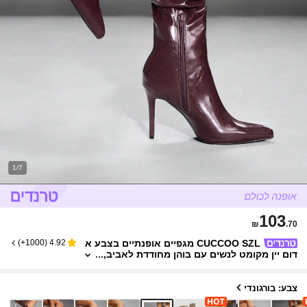
1/7
103
₪
.70
CUCCOO SZL מגפיים אופנתיים בצבע א
)
1000+
(
4.92
דום יין מקומט לנשים עם בוהן מחודדת לאביב,
חופשת אביב, פסחא, חג המולד
צבע: בורגונדי