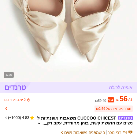
1/15
56
2 ימים אחרונים
₪
.81
%4
₪59.40
הנחה אקראית של ₪2.59
CUCCOO CHICEST משאבות אופנתיות ל
)
1000+
(
4.83
נשים עם הדגשת קשת, בוהן מחודדת, עקב דק,
עיצוב פרדות, אופנה ועקבים ורודים אלגנטיים
4
#
רבי מכר
ב שמפניה משאבות נשים