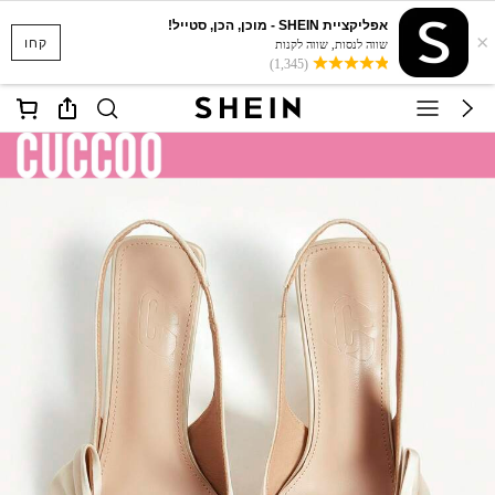
אפליקציית SHEIN - מוכן, הכן, סטייל!
×
קחו
שווה לנסות, שווה לקנות
(1,345)