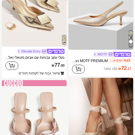
10
Elevate Envy
MOTF
נעלי עקב גבוהות עם אבזם מטאלי ואלגנטיות מחודדות לנשים לשנת 2025, אלגנטיות, נעלי עקב לנשים, אלגנטיות, עקבים קטנים, תלבושות למסיבה
MOTF PREMIUM נעלי עקב גבוהות עם אצבעות מחודדות
%15
ימים אחרונים 1
77
₪
.00
72
.17
₪
50+ נמכר
שיעור גבוה של לקוחות חוזרים