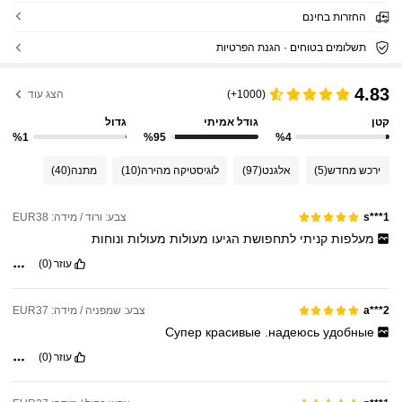
החזרות בחינם
תשלומים בטוחים · הגנת הפרטיות
4.83
(1000+)
הצג עוד
קטן
גודל אמיתי
גדול
%1
%95
%4
ירכש מחדש
(5)
אלגנט
(97)
לוגיסטיקה מהירה
(10)
מתנה
(40)
צבע: ורוד / מידה: EUR38
s***1
מעלפות
קניתי
לתחפושת
הגיעו
מעולות
מעולות
ונוחות
עוזר
(0)
צבע: שמפניה / מידה: EUR37
a***2
Супер
красивые
.надеюсь
удобные
עוזר
(0)