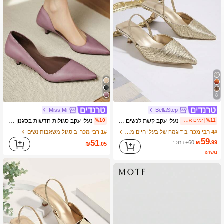
439K עוקבים
4.90
439K עוקבים
4.90
8
Miss Mi
BellaStep
נעלי עקב קשת לנשים בצבע אחיד עם קפלים, עקבים גבוהים אלגנטיים עם בוהן מחודדת, עקבים גבוהים אופנתיים עם רצועת קרסול (גזרה אקראית)
נעלי עקב סגולות חדשות בסגנון צרפתי 2025 עם חריצים מחודדים, נעלי עבודה לנשים, אביב/סתיו, עקבים קטנים
%11
ימים אחרונים 1
%10
4# רבי מכר
ב דוגמה של בעלי חיים משאבות נשים
1# רבי מכר
ב סגול משאבות נשים
59
51
.99
₪
60+ נמכר
₪
.05
משוער