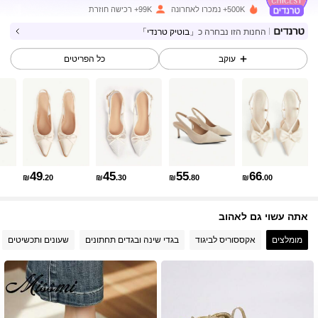
500K+ נמכרו לאחרונה
99K+ רכישה חוזרת
החנות הזו נבחרה כ
「בוטיק טרנדי」
439K עוקבים
4.90
עוקב
כל הפריטים
439K עוקבים
4.90
439K עוקבים
4.90
49
45
55
66
₪
.20
₪
.30
₪
.80
₪
.00
439K עוקבים
4.90
אתה עשוי גם לאהוב
439K עוקבים
4.90
מומלצים
אקססוריס לביגוד
בגדי שינה ובגדים תחתונים
שעונים ותכשיטים
439K עוקבים
4.90