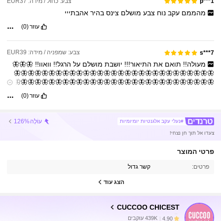
צבע: כחול / מידה: EUR37
p***1
מהממם
עקב
נוח
צבע
מושלם
צינס
בהיר
אהבתייי
עוזר
(0)
צבע: שמפניה / מידה: EUR39
s***7
מעולה!!
תואם
את
התיאור!!!
יושבת
מושלם
על
הרגל!!
וואוו!!
🦋🦋🦋
🦋🦋🦋🦋🦋🦋🦋🦋🦋🦋🦋🦋🦋🦋🦋🦋🦋🦋🦋🦋🦋🦋🦋🦋🦋🦋🦋🦋🦋
🦋🦋🦋🦋🦋🦋🦋🦋🦋🦋🦋🦋🦋🦋🦋🦋🦋🦋🦋🦋🦋🦋🦋🦋🦋🦋🦋🦋🦋
🦋🦋
עוזר
(0)
עוֹלֶה
126%
#נעלי עקב אלגנטיות יומיומיות
צעדו אל תוך חן נצחי!
פרטי המוצר
439K עוקבים
4.90
פרטים:
קשר גדול
הצג עוד
439K עוקבים
4.90
CUCCOO CHICEST
439K עוקבים
4.90