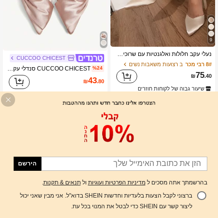
9
נעלי עקב חלולות ואלגנטיות עם שרוכים, עקב עבה ונעלי חריצים מחודדות, מתאים לקיץ ולסתיו, אלגנטיות, נעלי עקב לנשים, אלגנטיות, תלבושות למסיבה, תלבושות לחתונה
CUCCOO CHICEST
8# רבי מכר
ב רצועות משאבות נשים
CUCCOO CHICEST סנדלי עקב סטילטו נמוכים עם קשת מחודדת לנשים, נעלי עקב גבוהות ורודות ואלגנטיות
%24
75
₪
.40
43
₪
.80
שיעור גבוה של לקוחות חוזרים
הירשם
בהרשמתך אתה מסכים ל
מדיניות הפרטיות ועוגיות
ול
תנאים & תקנות
.
ברצוני לקבל הצעות בלעדיות וחדשות SHEIN בדוא"ל. אני מבין שאני יכול
הוסף לעגלת הקניות
%4 הנחה!
ליצור קשר עם SHEIN כדי לבטל את המנוי בכל עת.