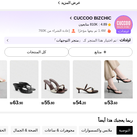
عرض المزيد
CUCCOO BIZCHIC
810K متابعون
4.89
h***5
تم دفع
منذ 1 يوم
1.4M تم بيعها مؤخرًا
إعادة الشراء من 760K
810K متابعون
4.89
تم اختيار هذا المتجر كـ
「متجر التوجهات」
متابع
كل المنتجات
810K متابعون
4.89
810K متابعون
4.89
810K متابعون
4.89
63
55
54
53
₪
.90
₪
.80
₪
.20
₪
.60
ربما يعجبك هذا أيضاً
810K متابعون
4.89
التوصية
ملابس واكسسوارات
مجوهرات & ساعات
الصحة & الجمال
الحق