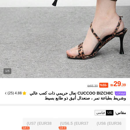
1/5
29
₪
.39
%55-
₪65.30
CUCCOO BIZCHIC نعال حريمي ذات كعب عالي
)
25
(
4.88
وشريط بطباعة نمر ، صنعدال أنيق ذو طابع بسيط
مقاس
:
US
قياسي
US7
(EUR38)
US6.5
(EUR37)
US6
(EUR36)
6 left
8 left