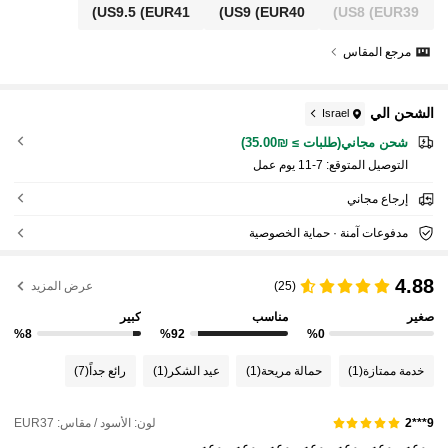
US9.5
(EUR41)
US9
(EUR40)
US8
(EUR39)
مرجع المقاس
الشحن الي
Israel
شحن مجاني(طلبات ≥ ₪35.00)
التوصيل المتوقع:
7-11 يوم عمل
إرجاع مجاني
مدفوعات آمنة · حماية الخصوصية
4.88
(25)
عرض المزيد
صغير
مناسب
كبير
%8
%92
%0
خدمة ممتازة
(1)
حمالة مريحة
(1)
عيد الشكر
(1)
رائع جداً
(7)
لون: الأسود / مقاس: EUR37
9***2
روعه
روعه
روعه
روعه
روعه
روعه
روعه