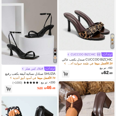
17
CUCCOO BIZCHIC
CUCCOO BIZCHIC صندل بكعب عالي
8
مريح للنساء بطبعة نمر بني وزخرفة إبزيم
2# الأفضل مبيعا
في طبعة حيوانية أحذية
ذهبي ، تصميم كلاسيكي بنقشة دائرية
60+. تم بيع
#بلاك كيتن هيلز
62
₪
.60
SHUZIA صنادل نسائية أنيقة بكعب رفيع
وحزام للكاحل
7# الأفضل مبيعا
في أسود أنيق أحذية
200+. تم بيع
(1000+)
46
%20
₪
.48