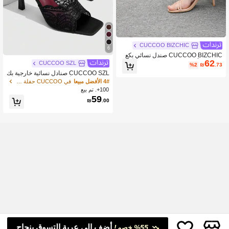
CUCCOO BIZCHIC
6
CUCCOO BIZCHIC صندل نسائي بكع
62
ب عالي بأصبع قدم مستدير بسيط وعادي
CUCCOO SZL
%2
₪
.73
،كاجوال للاستخدام اليومي في الصيف
CUCCOO SZL صنادل نسائية خارجية بك
عب عالي رفيع أسود مثير بمقدمة مربعة و
4# الأفضل مبيعا
في CUCCOO حفلة موسم الخريف أحذية النساء
تطريز شبكي ومقدمة مفتوحة
100+. تم بيع
59
₪
.00
أضف إلى عربة التسوق بنجاح
%55 خصم!