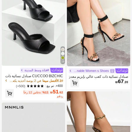
19
#فتاة وسط المدينة
Fascinating Feet Fashionable Women s Shoes
CUCCOO BIZCHIC صنادل نسائية ذات
صنادل نسائية ذات كعب عالي بإبزيم معدن
كعب رفيع ومربع للأصابع، لون أسود، صيف
67
ي بطبعة نمر، [نمط الطبعة عشوائي]، كع
2# الأفضل مبيعا
في 2 بوصة أحذية بكعب عالٍ للنساء
₪
.20
ية وعصرية، مناسبة للمناسبات وتواريخ ال
ب عالي رفيع
400+. تم بيع
(500+)
ربيع، مناسبة للخروجات الصيفية والحفلا
51
ت
.62
₪
%11
آخر 12 ساعة
مقدر