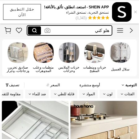
cirelle
SHEIN APP - استعد، انطلق، تألق بالأناقة!
حمّل التطبيق
×
هلوكتي
تستحق التجربة، تستحق الشراء
الآن
(1,345)
هلو كتي
هيلو كتي
kuromi
cirelle
هلوكتي
خزنات ومنظمات
خزنات الملابس
منظمات وعلب
صناديق تخزين،
حقا
سلال الغسيل
المطبخ
وخزانات
المجوهرات
وزجاجات، وجرار
التوصية
أوسع منتشرة
السعر
تصنيف
الفئات
لون
المواد
قابلة للطي
ضد للماء
مقاومة للثقب