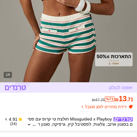
1/6
13
%71
₪
.71
₪47.26
ירידת מחירים לזמן מוגבל
Missguided x Playboy חולצת טי קרופ עם פסי
4.91
ם בסגנון ארנב, צלעות, לפסטיבל קיץ, גרפיקה, סגנון ר
(24)
טרו, סגנון Y2K, אופנת רחוב קז'ואל