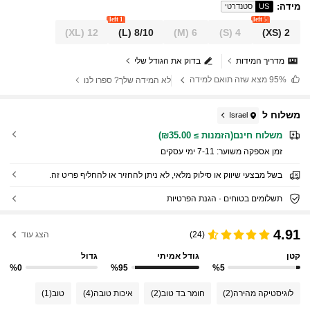
מידה
:
US
סטנדרטי
1 left
5 left
(XL)
12
(L)
8/10
(M)
6
(S)
4
(XS)
2
מדריך המידות
בדוק את הגודל שלי
95%
מצא שזה תואם למידה
לא המידה שלך? ספרו לנו
משלוח ל
Israel
משלוח חינם(הזמנות ≥ ₪35.00)
זמן אספקה ​​משוער:
7-11 ימי עסקים
בשל מבצעי שיווק או סילוק מלאי, לא ניתן להחזיר או להחליף פריט זה.
תשלומים בטוחים · הגנת הפרטיות
4.91
(24)
הצג עוד
קטן
גודל אמיתי
גדול
%0
%95
%5
לוגיסטיקה מהירה
(2)
חומר בד טוב
(2)
איכות טובה
(4)
טוב
(1)