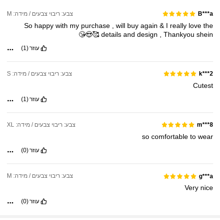
צבע: ריבוי צבעים / מידה: M
B***a
So
happy
with
my
purchase
,
will
buy
again
&
I
really
love
the
🥰😍😘
details
and
design
,
Thankyou
shein
עוזר
(1)
צבע: ריבוי צבעים / מידה: S
k***2
Cutest
עוזר
(1)
צבע: ריבוי צבעים / מידה: XL
m***8
so
comfortable
to
wear
עוזר
(0)
צבע: ריבוי צבעים / מידה: M
g***a
Very
nice
עוזר
(0)