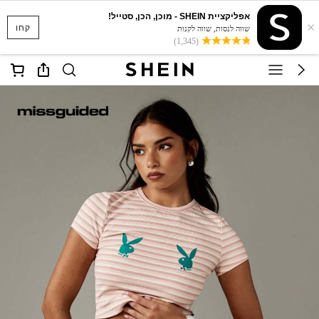
אפליקציית SHEIN - מוכן, הכן, סטייל!
×
קחו
שווה לנסות, שווה לקנות
(1,345)