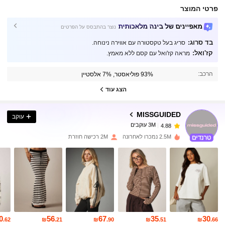
פרטי המוצר
מאפיינים של בינה מלאכותית
נוצר בהתבסס על הפרטים
בד סרוג:
סריג בעל טקסטורה עם אווירה נינוחה.
קז'ואל:
מראה קז'ואל עם קסם ללא מאמץ.
3M עוקבים
4.88
הרכב:
93% פוליאסטר, 7% אלסטיין
הצג עוד
3M עוקבים
4.88
MISSGUIDED
עוקב
3M עוקבים
4.88
2.5M נמכרו לאחרונה
2M רכישה חוזרת
3M עוקבים
4.88
3M עוקבים
4.88
0
56
67
35
30
3M עוקבים
4.88
.62
₪
.21
₪
.90
₪
.51
₪
.66