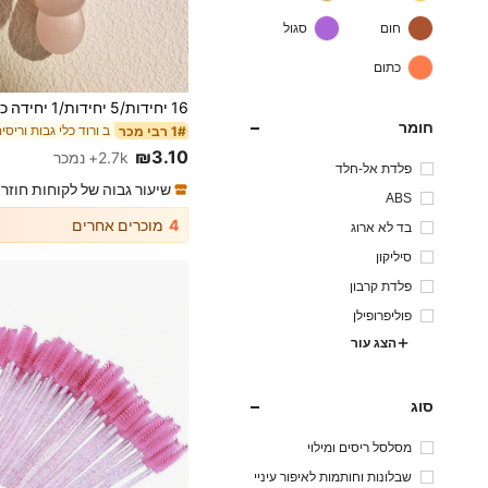
חום
סגול
כתום
ב ורוד כלי גבות וריסי
1# רבי מכר
(1000+)
ב ורוד כלי גבות וריסי
ב ורוד כלי גבות וריסי
1# רבי מכר
1# רבי מכר
חומר
(1000+)
(1000+)
ב ורוד כלי גבות וריסי
1# רבי מכר
₪3.10
2.7k+ נמכר
(1000+)
פלדת אל-חלד
שיעור גבוה של לקוחות חוזר
ABS
4
מוכרים אחרים
בד לא ארוג
סיליקון
פלדת קרבון
פוליפרופילן
הצג עור
סוג
מסלסל ריסים ומילוי
שבלונות וחותמות לאיפור עיניי