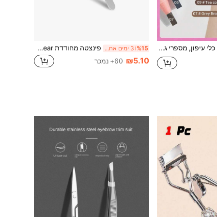
כלי עיפון גבות, כלי עיפון, מספרי גבות, כלי עיפון גבות עם מקור ברווז, כלי עיפון עיצוב רקמה, כבל בסיס עיפון שטוח מיוחד רב תכליתי, כלי עיפון ידני, כלי איפור, עיפון רב תכליתי
פינצטה מחודדת CYBear לנשים לשיער פנים, פינצטה מדויקת ללא פערים לגבות, שיער סנטר, שיער חודרני, רסיסים, הסרת זכוכית, איפור, זול, עיצוב חדר, איפור, טיולים, חדר שינה, אביזרי איפור, פינצטה, זול, ממלאי גרביים, איפור, כלי איפור, דברים זולים, מתנות, מתנות לנשים, מתנות חג המולד, מתנות, טיולים, דברים זולים, פריטים חיוניים לטיולים
%15
3 ימים אחרונים
₪5.10
60+ נמכר