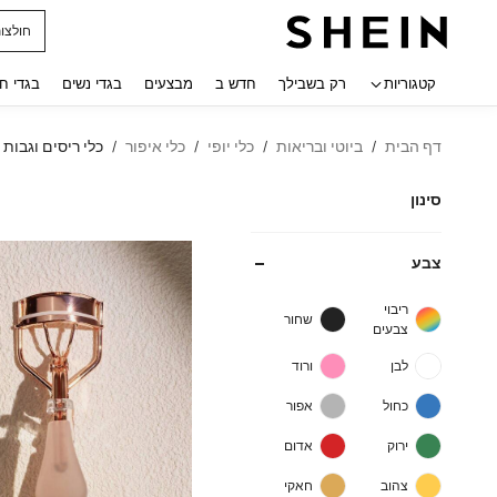
חולצו
 navigate search
קטגוריות
רק בשבילך
חדש ב
מבצעים
בגדי נשים
בגדי ח
דף הבית
ביוטי ובריאות
כלי יופי
כלי איפור
כלי ריסים וגבות
/
/
/
/
סינון
צבע
ריבוי
שחור
צבעים
לבן
ורוד
כחול
אפור
ירוק
אדום
צהוב
חאקי