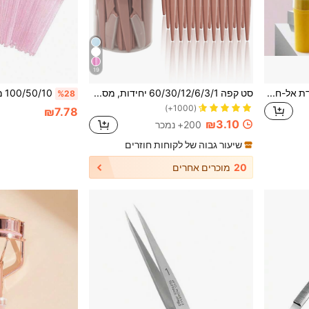
19
6 יחידות סט טיפוח גבות מפלדת אל-חלד, פינצטה לגבות, מספריים לגבות, קוצץ גבות, מתאים לגברים ונשים, כלי איפור ניידים, איפור, זול, עיצוב חדר, שולחן איפור, טיולים, חדר שינה, אביזרי איפור, פינצטה, זול, ממלאי גרביים, איפור, כלי איפור, דברים זולים, מתנות, מתנות לנשים, מתנות לחג המולד, מתנות, טיולים, דברים זולים, פריטים חיוניים לטיולים
סט קפה 60/30/12/6/3/1 יחידות, מסמר גבות, סכין גילוח מקלפת, מסמר הסרת שיער גוף וסט פנים, כלי עיצוב גבות לנשים, מתאים לשימוש יומיומי או נסיעות, מתנה, עסקה, פריט חיוני לנסיעות
%28
(1000+)
₪7.78
₪3.10
200+ נמכר
שיעור גבוה של לקוחות חוזרים
20
מוכרים אחרים