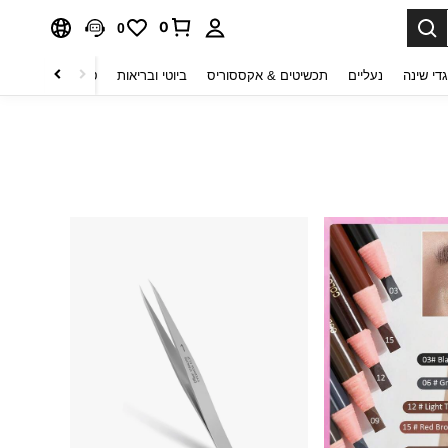
0
0
די שינה
נעליים
תכשיטים & אקססוריס
ביוטי ובריאות
טקסטיל לבית
ט