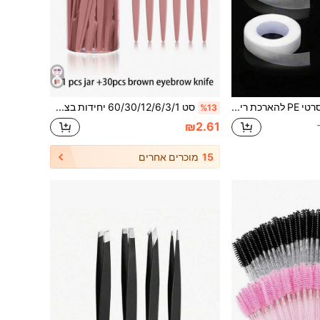
6 גלילים של סרטי PE להארכת ריסים, סרטי PE שקופים מיניאטוריים, סרטי ריסים תחתונים, כלי איפור/כלי ריסים
סט 60/30/12/6/3/1 יחידות בצבע קפה, סכין וגילוח לגזירת גבות, כלי טיפוח לפילינג, מכשיר להסרת שיער גוף וסט פנים, עם להב בידית ארוכה ומכסה הגנה מדויק, כלי לגזירת גבות לנשים, מתאים לשימוש יומיומי או לנסיעות, במחיר משתלם, יכול לשמש כמתנה לחג המולד, קוסמטיקה, כלי איפור, מוצרים משתלמים, מתנות, מתנות לנשים, מתנות לחג המולד
%13
₪2.61
15
מוכרים אחרים