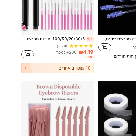
300 יחידות/סט מברשת ריסים, מברשת מסקרה לריסים, מברשת גבות חד פעמית גמישה, מברשת להארכת ריסים, מברשת גבות, מברשת שמן קיק, הגרלות
100/50/20/30/5 יחידות מברשות מיני חד פעמיות לגבות, שרביטי מיקרו מסקרה גמישים, מברשות איפור, הרמת ריסים, צביעת גבות, צבע וכלי הארכה, איפור, זול, עיצוב חדר, איפור, טיולים, חדר שינה, אביזרי איפור, זול, מזכרות לגרביים, איפור, כלי איפור, דברים זולים, מתנות, מתנות לנשים, מתנות לחג המולד, מתנות, טיולים, דברים זולים, פריטים חיוניים לטיולים
%7
(500+)
₪4.19
200+ נמכר
וחות חוזרים
משוער
10
מוכרים אחרים