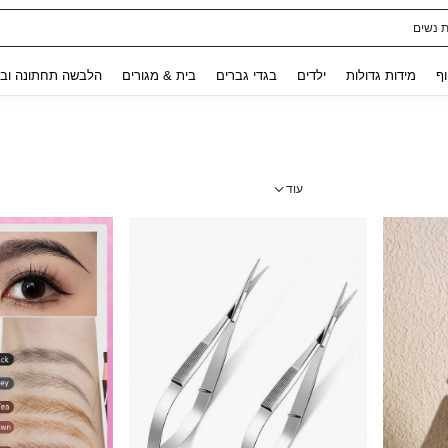
ת נשים
Use up and down arrow keys to חיפוש אחרון and לחפש ולמצוא. Press Enter to select.
וף
מידות גדולות
ילדים
בגדי גברים
בית & מגורים
הלבשה תחתונה ובג
עוד