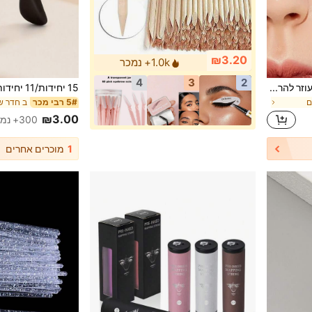
₪3.20
1.0k+ נמכר
4
3
2
1pc כלי לעיצוב ריסים, מכשיר עוזר להרמת ריסים, אידיאלי למתחילים בעיצוב ריסים, איפור, זול, עיצוב חדר, איפור, טיולים, חדר שינה, אביזרי איפור, זול, מזכרות גרביים, איפור, כלי איפור, דברים זולים, מתנות, מתנות לנשים, מתנות חג המולד, מתנות, טיולים, דברים זולים, פריט חיוני לטיולים
ם
ב חדר שי
5# רבי מכר
₪3.00
300+ נמכר
1
מוכרים אחרים