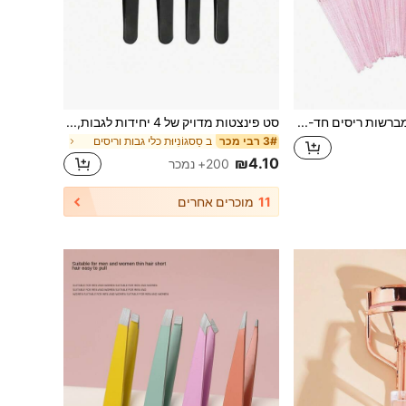
100/50/10 מברשות ריסים חד-פעמיות, מברשות ריסים עם סיבי ניילון, מברשות להארכת גבות ללא ריח, ידית פלסטיק ABS, מתאים לעור רגיל - סט ראש מברשת ורוד ושחור
סט פינצטות מדויק של 4 יחידות לגבות, פינצטות גבות שחורות מפלדת אל-חלד, פה שטוח, פה משופע, קליפס לאף מחודד, קיצוץ גבות, השתלת ריסים מלאכותיים, כלי למשיכת זקן, קוצץ גבות, מעצבי גבות, ערכת עיצוב גבות, פינצטה, כלי עיצוב גבות, גבות, פריטים בשווי דולר אחד, יופי, מלקחיים, מתנות, טיולים, דברים זולים, חיוני לטיולים
ב סַסגוֹנִיוּת כלי גבות וריסים
3# רבי מכר
₪4.10
200+ נמכר
11
מוכרים אחרים