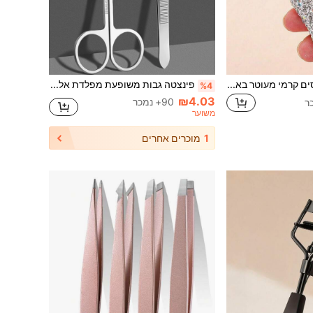
1 יחידות מסלסל ריסים קרמי מעוטר באבני חן פרימיום עם ידית גומי, נייד, איפור, זול, עיצוב חדר, שולחן איפור, טיולים, חדר שינה, אביזרי איפור, מסלסל ריסים, זול, מזכרות לגרביים, איפור, כלי איפור, דברים זולים, מתנות, מתנות לנשים, מתנות לחג המולד, מתנות, טיולים, דברים זולים, פריט חיוני לטיולים
פינצטה גבות משופעת מפלדת אל-חלד, מספריים וסט גוזם לעיצוב גבות, מתנות, טיולים, דברים זולים, פריט חיוני לטיולים
%4
₪4.03
90+ נמכר
משוער
1
מוכרים אחרים