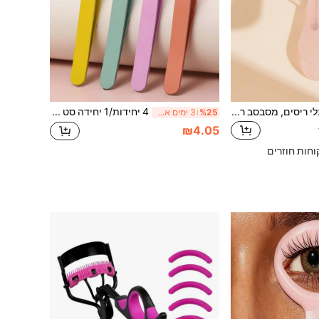
16/15/5/1 יחידות כלי ריסים, מסבסב ריסים עם ידית שקופה ורודה בזהב ורוד, מברשת, סט רפידות גומי להחלפה למסבסב ריסים, כלי ריסים, פריט חיוני לנסיעות, חובה לחזרה ללימודים, מחיר נגיש, פריט חיוני לחגים, מתנה לנשים
4 יחידות/1 יחידה סט פינצטות גבות צבעוניות מפלדת אל חלד, כלי טיפוח לעיצוב גבות והסרת שיער
%25
3 ימים אחרונים
₪4.05
וחות חוזרים