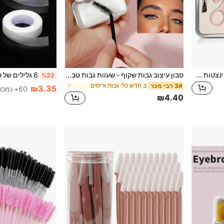
ערכת טיפוח גבות 8 ב-1, סט פינצטות מדויקות לשיער הפנים עם מספרי גבות, סכין גילוח פנים, מברשת גבות ותיק אחסון נייד, כלי טיפוח להסרת שיער יומית לנשים
סבון עיצוב גבות שקוף - שעוות גבות טבעית עמידה לאורך זמן, ג'ל עיצוב גבות רענן ללא צבע, באלם עיצוב גבות, ג'ל גבות וסט סבון גבות נייד עם מברשת, פריט חיוני לאיפור הלווין, אריזה אופנתית
%22
ב חָדָשׁ כלי גבות וריסים
3# רבי מכר
₪3.35
60+ נמכר
₪4.40