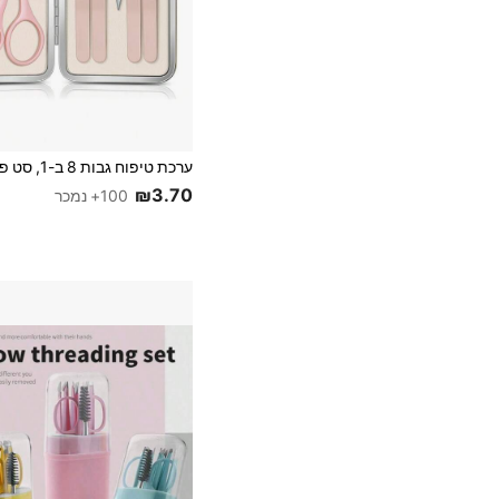
₪3.70
100+ נמכר