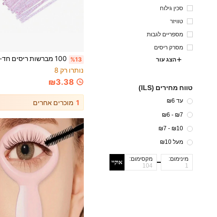
ם
סכין גילוח
טוויזר
מספריים לגבות
מסרק ריסים
%13
הצג עור
נותרו רק 8
₪3.38
טווח מחירים (ILS)
עד ₪6
1
מוכרים אחרים
₪7 - ₪6
₪10 - ₪7
מעל ₪10
מינימום:
מקסימום:
אוקיי