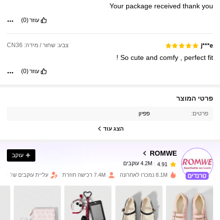
Your
package
received
thank
you
חחחחחחחחחחחחחח
עוזר
(0)
צבע: שחור / מידה: CN36
j***e
!
So
cute
and
comfy
,
perfect
fit
עוזר
(0)
4.2M עוקבים
4.91
פרטי המוצר
פרטים:
פפיון
4.2M עוקבים
4.91
הצג עוד
ROMWE
עוקב
4.2M עוקבים
4.91
h***4
שילם
לפני יום אחד
8.1M נמכרו לאחרונה
7.4M רכישה חוזרת
עליית עוקבים של 17%
4.2M עוקבים
4.91
4.2M עוקבים
4.91