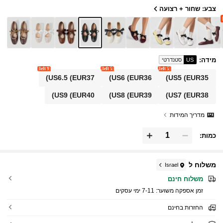
צבע: שחור + רצועה
מידה
:
US
סטנדרטי
9 left
5 left
5 left
US6.5
(EUR37)
US6
(EUR36)
US5
(EUR35)
US9
(EUR40)
US8
(EUR39)
US7
(EUR38)
מדריך המידות
כמות:
משלוח ל
Israel
משלוח חינם
זמן אספקה ​​משוער:
7-11 ימי עסקים
החזרות בחינם