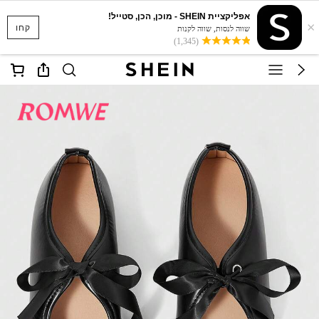
אפליקציית SHEIN - מוכן, הכן, סטייל!
×
קחו
שווה לנסות, שווה לקנות
(1,345)