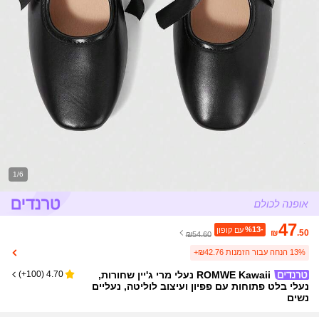
1/6
47
%13-
עם קופון
₪
.50
₪54.60
13% הנחה עבור הזמנות ₪42.76+
ROMWE Kawaii נעלי מרי ג'יין שחורות,
)
100+
(
4.70
נעלי בלט פתוחות עם פפיון ועיצוב לוליטה, נעליים
נשים