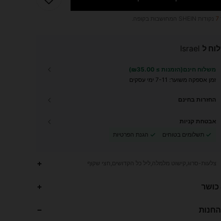
7
נקודות SHEIN המחושבות בקופה.
וח ל
Israel
משלוח חינם(הזמנות ≥ ₪35.00)
זמן אספקה ​​משוער:
7-11 ימי עסקים
החזרות בחינם
אבטחת קניות
תשלומים בטוחים
הגנת הפרטיות
צלעות-סרוג,קישוט מלמלה,ליל כל הקדושים,חצי שקוף
115K
1K
4.80
 כושר
החנות
115K
1K
4.80