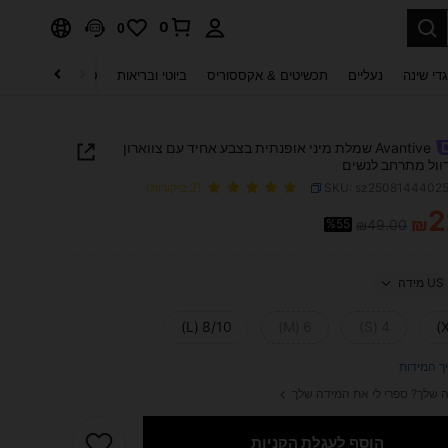
0
0
די שינה
נעליים
תכשיטים & אקססוריס
ביוטי ובריאות
טקסטיל לבית
ט
Avantive שמלת מיני אופנתית בצבע אחיד עם צווארון
רוול מתרחב לנשים
SKU: sz2508144402
(2 ביקורות)
2
₪
%55
₪49.00
PRICE AND AVAILABIL
US מידה
8/10 (L)
6 (M)
4 (S)
ך המידות
 שלך? ספרי לי את המידה שלך
הוסף לעגלת הקניות