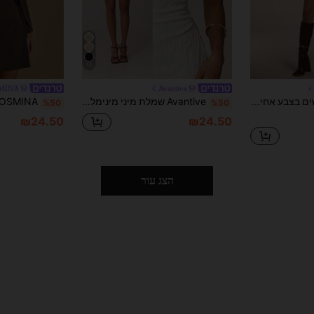
10
MINA
Avantive
SHEIN BAE נשים בצבע אחיד צוואר עגול ארוך שרוולים קצרים ופשוטים שמלה אדומה לקז'ואל, בגדי חג המולד לנשים, שמלת נשים לחג המולד, שמלת מסיבת חג המולד, תלבושות לנשים בסתיו, בגדי חורף לנשים
Avantive שמלת מיני מינימליסטית עם צווארון אסימטרית ובד טקסטורה בצבע אחיד לנשים, קיץ, לחופשה ולנסיעות יומיומיות
%50
%50
₪24.50
₪24.50
הצג עור