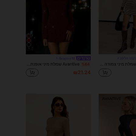
5
נשופי הלילה
Avantive
Easowa שמלת מיני צמודה עם שרוולים ארוכים וצווארון V בצבע חום לנשים, מתאימה ללבישה בשכבות ולטיולים בסתיו/חורף
Avantive שמלת מיני אופנתית עם צווארון סירה ומבריק בצבע אחיד לנשים
%64
₪21.24