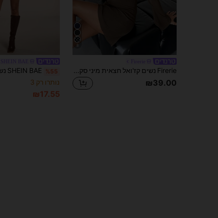
8
SHEIN BAE
Firerie
Firerie נשים קז'ואל חצאית מיני סקסית אלגנטית, ירוק זית, צווארון סירה, שרוולי פעמון, שמלת מיני A-קו מותניים
%55
נותרו רק 3
₪39.00
₪17.55