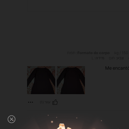
Formato do corpo:
תפוח
צבע:
חום
מידה:
L
Me encantó 
עוזר (1)