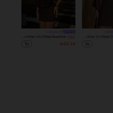
Avantive
COS
COSMINA שמלה רב-שימוש לנשים עם צווארון דראפ, שרוול פעמון ושרוול ארוך בצבע אחיד
Avantive שמלת מיני שחורה עם צווארון קולר לנערה לוהטת סתיו חורף חג המולד שנה חדשה יציאה נשף סיום לימודים אלגנטי רשמי יוקרתי שיק עסקי קז'ואל יום הולדת תלבושות משרד הופעה כפרית תלבושות למועדונים סקסיות בגדי עבודה מערביים בגדי רחוב וינטג' פסטיבל קוקטייל רייב נשף הוואי שדה תעופה מצחיק תלבושות בראנץ' בסיסיות סגנון שנות ה-2000 גוף צמוד סגנון כסף ישן כנסייה שיבה הביתה מסיבה קלאסית צנועה דייט לילה
%34
₪32.24