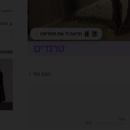
360K נמכרו לאחרונה
תראה לי את החליפה
סגנונו
הצג עוד
גדול
0%