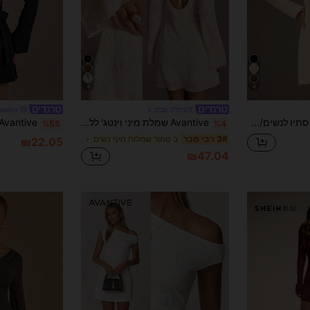
4
4
#שמלת אביב
antive
Avantive בגדי סתיו לנשים/סתיו/חזרה לבית הספר/תלבושת הופעה כפרית/תלבושות הופעה לנשים/תלבושות ליציאה/תלבושת יום הולדת/תלבושות ליל כל הקדושים/קז'ואל/Y2k/שנות ה-2000/Y2k בגדי Y2k/שנות ה-90/בגדים סקסיים/לבוש מערבי לנשים/בוהו/כפרי/מועדונים/משרד/קוקטייל/וינטג'/גוף/רייב תלבושות פסטיבל/מצחיק/קלאסי/כסף ישן/אופנת רחוב/תלבושות חופשה/תלבושת הופעה כפרית/בגדי עבודה/צנוע/חופשת אביב/תלבושות רווקות/קונצרט/בסיסי/סיום לימודים/ליל כל הקדושים/ שמלה עם טקסטורה לנשים/ שמלה יוקרתית לנשים
Avantive שמלת מיני וינטג' ללא גב עם שרוולים ארוכים לנשים
%55
%4
ב טהור שמלות מיני נשים
3# רבי מכר
₪22.05
₪47.04