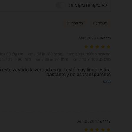
לא ביקורות מקומיות
סטרץ' (1)
בד עבה (1)
6 Mar,2026
M***i
התאמה כוללת: גודל אמיתי, גובה: 163 cm / 64 in, מִשׁקָל: 68 kg / 150 lbs, Formato do corpo: תפוח, מָתנַיִם: 106 cm / 42 in, מוֹתֶן: 97 cm / 38 in, חָזֶה: 90 cm / 35 in, צבע: חום, מידה: L
התאמה כוללת:
גודל אמיתי
גובה:
163 cm / 64 in
מִשׁקָל:
68 kg / 150 lbs
מָתנַיִם:
106 cm / 42 in
מוֹתֶן:
97 cm / 38 in
חָזֶה:
90 cm / 35 in
este vestido la verdad es que está muy lindo estira
bastante y no es transparente
תרגם
17 Jun,2026
d***y