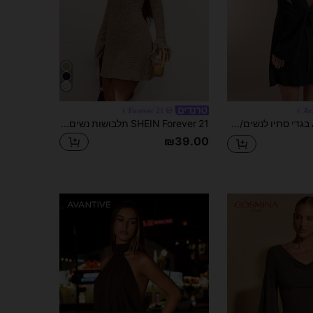
Forever 21
Av
Avantive בגדי סתיו לנשים/סתיו/חזרה לבית הספר/תלבושת הופעה כפרית/תלבושות הופעה לנשים/תלבושות ליציאה/תלבושת יום הולדת/תלבושות ליל כל הקדושים/קז'ואל/Y2k/שנות ה-2000/Y2k בגדי Y2k/שנות ה-90/בגדים סקסיים/לבוש מערבי לנשים/בוהו/כפרי/מועדונים/משרד/קוקטייל/וינטג'/גוף/רייב תלבושות פסטיבל/מצחיק/קלאסי/כסף ישן/אופנת רחוב/תלבושות חופשה/תלבושת הופעה כפרית/בגדי עבודה/תלבושות רווקות/קונצרט/בסיסי/סיום לימודים/ ליל כל הקדושים/ שמלה עם גב פתוח/ שמלת דייט/ שמלה עם פפיון בגב
SHEIN Forever 21 תלבושות נשים מזדמנות/בגדי קיץ/שמלה חוף/בגדי קיץ/שמלת מסיבת תה/תלבושות נופש על החוף/רצועת הלטר בטקסטורת משמש שמלת מיני נדנדה
₪39.00