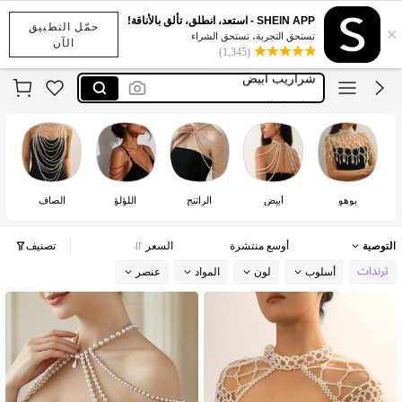
SHEIN APP - استعد، انطلق، تألق بالأناقة!
حمّل التطبيق
×
نايك
تستحق التجربة، تستحق الشراء
الآن
(1,345)
شراريب ابيض
سلاسل الجسم
سلسلة كتف للحفلات
addidass
نايك
شراريب ابيض
بوهو
أبيض
الراتنج
اللؤلؤ
الصاف
التوصية
أوسع منتشرة
السعر
تصنيف
أسلوب
لون
المواد
عنصر