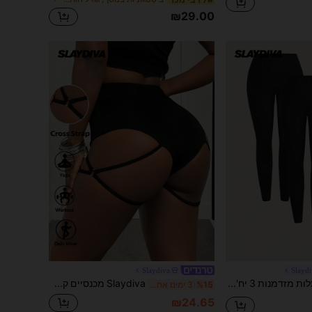
₪29.00
Slaydiva
Slayd
Slaydiva חותלות מזדמנות 3 יח'\סט שחור בגודל פלוס, מתאימות לאביב ולסתיו
Slaydiva מכנסיים קצרים אתלטיים בצבע אחיד, מותניים גבוהים, נשים קצרות זיעה, קצר כושר, קצר אופנוענים
%15
3 ימים אחרונים
₪24.65