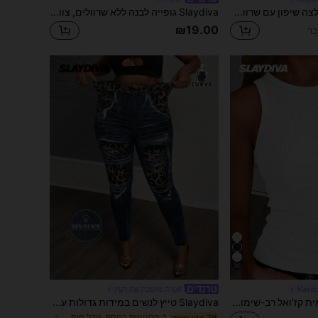
Slaydiva שמלת חולצה שיפון עם שרוולים קצרים ואלגנטיות חדשה לנשים בסגנון קז'ואל/עסקי, שמלת מידי עם צווארון V, שרוולים רחבים וקפלים, שמלת טי-שירט במידות גדולות, שמלת חופשה במידות גדולות, שמלה שחורה במידות גדולות, שמלת צווארון V שחורה
Slaydiva גופייה לבנה ללא שרוולים, צווארון עגול, רכה ונוחה, מידות גדולות, 92% כותנה
₪19.00
30
Slayd
#גזרה מושכת את העין
Slaydiva חולצה יומית קז'ואל רב-שימושית לנשים במידה גדולה, צבע אחיד, עם קמטות, גזרה צמודה
Slaydiva טייץ לנשים במידות גדולות עם הדפס נמר טלאים, קז'ואל רב-תכליתי, ללבוש יומיומי
ב סַסגוֹנִיוּת בנוסף, גודל חותלות
7# רבי מכר