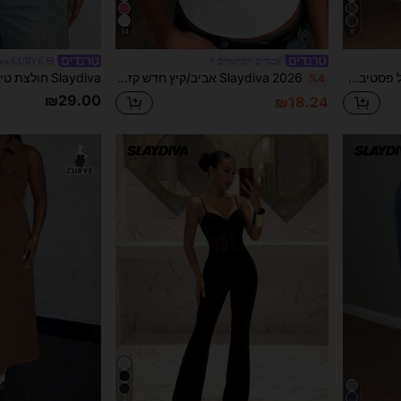
34
6
#בגדים יומיומיים
iva CURVE
Slaydiva סט 2 חלקים של פסטיבל מוזיקה חדש סתיו/חורף 2025, חג, מערבי, בגד בסגנון נוודי, מתאים למסיבת יום הולדת, עונת סיום לימודים, לבוש סטודנטיאלי, לבוש יומיומי קז'ואל, בסיסי רב-תכליתי, צווארון רוכסן עם הדפס אותיות, כתף אלכסונית + גזרה ישרה - סט 2 חלקים של מכנסי טרנינג - אפור דמוי פתית שלג לנשים
Slaydiva 2026 אביב/קיץ חדש קז'ואל בסיסי רב-תכליתי מוצק לבן מצולע גב רחב טופ לנשים. מתאים לדייטים, יום האהבה, עונת החתונות, מסיבה, מועדונים סקסיים, ספורט, יוגה, חופשות, חוף, סגנון בוהו, חופים חוליים, חזרה לבית הספר, יציאות יומיומיות, מסיבה, תה מנחה, בראנץ'
%4
₪29.00
₪18.24
4