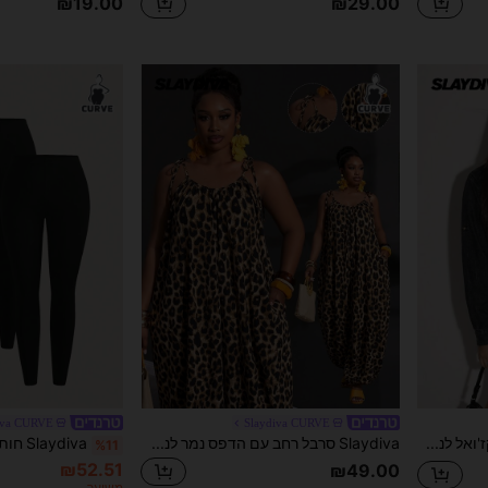
₪19.00
₪29.00
iva CURVE
Slaydiva CURVE
Slaydiva חולצת ג'ינס קז'ואל לנשים במידה גדולה עם שרוול ארוך, סגירה בטור אחד וכיס
Slaydiva סרבל רחב עם הדפס נמר לנשים במידות גדולות
%11
₪52.51
₪49.00
משוער