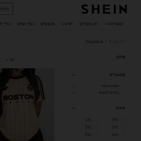
נעלי ג
 navigate search
קטגוריות
רק בשבילך
חדש ב
מבצעים
בגדי נשים
בגדי ח
דף הבית
Slaydiva
/
סינון
עוד
קטגוריה
ספורט וחוץ
בגדים לנשים
מידה
1XL
0XL
3XL
2XL
5XL
4XL