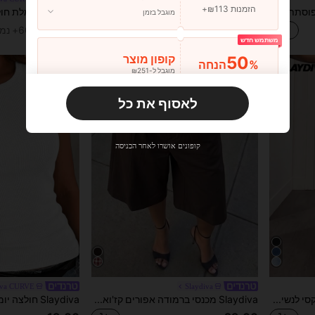
הזמנות ₪113+
Slaydiva שמלת קיץ קז'ואל מפוסתת עם שרוול קצר במידה גדולה
Slaydiva פסטיבל מוזיקה חדשה באביב/קיץ, פסחא, יום פטריק הקדוש, מערבי, נוודי, מסיבת יום הולדת, סיום לימודים, סגנון קולג', לבוש סטודנטיאלי, קז'ואל יומיומי, בסיסי רב-תכליתי, פנאי, טיולי שייט, חוף ים, שיזוף, רב מכר, אופנת רחוב, אורחת חתונה אוברול מקסי לנשים בסגנון בוהו, אוברול רחב לנשים, מכנסיים רפויים עם דוגמא ג'ינס לנשים, אוברול למסיבה ללא שרוולים לקיץ, אוברול קיץ לנשים, אוברול במראה ג'ינס, אוברול לנשים, אוברול רחב לנשים
מוגבל בזמן
₪29.00
₪39.00
60+ נמכר
משתמש חדש
50
קופון מוצר
%הנחה
מוגבל ל-₪251
הזמנות ₪356+
מוגבל בזמן
לאסוף את כל
משתמש חדש
33
קופון מוצר
%הנחה
מוגבל ל-₪270
קופונים אושרו לאחר הכניסה
הזמנות ₪486+
מוגבל בזמן
משתמש חדש
31
קופון מוצר
%הנחה
מוגבל ל-₪539
הזמנות ₪745+
מוגבל בזמן
iva CURVE
Slaydiva
Slaydiva ג'ינס דנים יומיומי סקסי לנשים במידה גדולה עם תחרה, טלאים, כיס וכפתורים
Slaydiva מכנסי ברמודה אפורים קז'ואל לנשים באביב