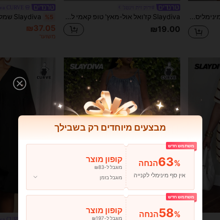
#ירוק זית וינטג'
iva CURVE
Slaydiva חולצת טריקו מינימליסטית קז'ואל עם אותיות ומספרים, 23 רשת, מידות גדולות לנשים, צווארון V, מתאימה לקיץ, ספורט, משחקים, שנה 2, מתאים ליציאה, גופיית כדורגל לנשים, חגים לנשים
Slaydiva קז'ואל אול-מאץ' טופ קאמי לבן עם צווארון U עמוק ו-Racerback-C
%5
₪37.05
₪19.00
משוער
מבצעים מיוחדים רק בשבילך
משתמש חדש
63
קופון מוצר
%הנחה
מוגבל ל-₪83
אין סף מינימלי לקנייה
מוגבל בזמן
משתמש חדש
58
קופון מוצר
%הנחה
מוגבל ל-₪197
#אוברולים יומיומיים
iva CURVE