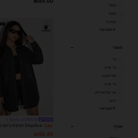
₪99.00
חמוד
סקסי
מסיבה
הצג עור
חומר
בד
בד סרוג
פוליאסטר
בד ארוג
עור פוליאוריתן
דנים
הצג עור
Slaydiva CURVE
%40
אורך
₪59.40
ארוך