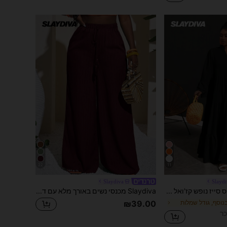
22
11
Slaydiva
Slayd
Slaydiva פלוס סייז נופש קז'ואל רופף A-line שמלת חולצת שיפון לנשים
Slaydiva מכנסי נשים באורך מלא עם דפוס גיאומטרי ירוק, רגליים רחבות, קז'ואל לחופשה, לפסטיבל מוזיקה
₪39.00
 בנוסף, גודל שמלות