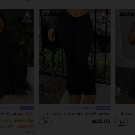
5
4
iva CURVE
Slaydiva CURVE
Slaydiva אוברול קז'ואל לנשים עם כיסים
Slaydiva טייץ בגזרה מתרחבת עם מותן גבוה לנשים במידות גדולות
%12
₪29.00
ב לַחְצָן
2# רבי מכר
₪69.52
60+ נמכר
משוער