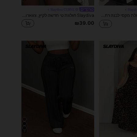
Slaydiva CURVE
Slayd
Slaydiva שמלת מקסי לבנה רחבה למידה גדולה ללא שרוולים עם כיס, גזרה A-Line, סגנון ויראלי, בסיסית ורב-תכליתית, פנאי, יומיומי קז'ואל, פסטיבל מוזיקה, פסח, יום סנט פטריק, סגנון מערבי, נומדי, מסיבת יום הולדת, סיום לימודים, סטודנטית, חופשה, טיול שייט, חוף ים, שיזוף, אביב/קיץ, שמלות קיץ
Slaydiva חולצת טי חדשה לקיץ, צווארון V, כתף נפתחת, שרוול 3/4, רקמת אותיות + ריינסטון, מידות גדולות, מתאימה לפסטיבלי מוזיקה
₪39.00
7