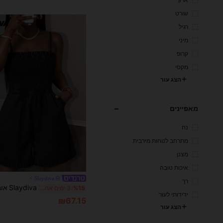
שורט
רגיל
מיני
קרופ
מקסי
הצג עור
מאפיינים
נח
מתרחב לנוחות מירבית
מצנן
איכות טובה
Slaydiva
רך
%15
3 ימים אחרונים
ידידותי לעור
₪67.15
הצג עור