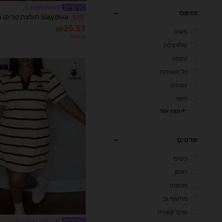
#נסיכת הפדוק
הדפס
%12
₪25.52
פשוט
משוער
קולורבלוק
טקסט
כל האותיות
צמחים
חיות
הצג עור
פרטים
כיסים
רוכסן
מכופתר
מחשוף גב
שרוך קשירה
Slaydiva CURVE