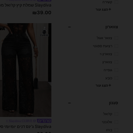
קשירה
הצג עור
₪39.00
צווארון
צוואר אגול
רצועת ספגטי
צווארון וי
צווארון
גופייה
כובע
הצג עור
סִגְנוֹן
קז'ואל
Slaydiva CURVE
אלגנטי
בוהו