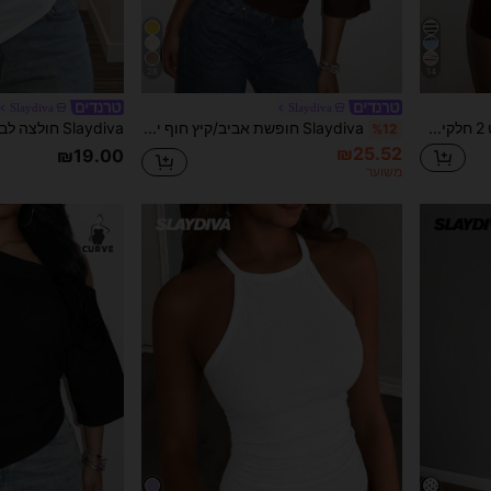
28
14
Slaydiva
Slaydiva
Slaydiva סט 2 חלקים לנשים: חולצה עם הדפס אותיות בסגנון רטרו אמריקאי, פסים אנכיים, צווארון עגול ושרוול קצר, ומכנס קצר בצבע אחיד
Slaydiva חופשת אביב/קיץ חוף ים אלגנטית רומנטית סקסית מסיבה דייט מסיבת יום הולדת קז'ואל אלגנטית גזרה חופשית מותן קפלים חולצת טריקו לבנה - A
%12
₪25.52
₪19.00
משוער