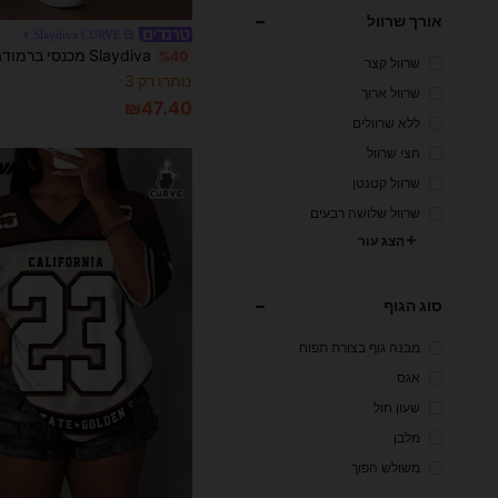
אורך שרוול
Slaydiva CURVE
%40
שרוול קצר
נותרו רק 3
שרוול ארוך
₪47.40
ללא שרוולים
חצי שרוול
שרוול קטנטן
שרוול שלושה רבעים
הצג עור
סוג הגוף
מבנה גוף בצורת תפוח
אגס
שעון חול
מלבן
משולש הפוך