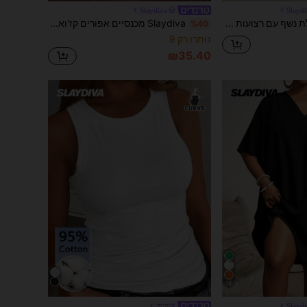
Slaydiva
Slayd
Slaydiva שמלת נשף עם רצועות ספגטי וגזרה חוף מזדמנים באביב ובקיץ, שמלת ביריות במידות גדולות, שמלה משובצת, שמלה אפריקאית
Slaydiva מכנסיים אפורים קז'ואל עם מותן נמוך וגזרה ישרה לנשים
%40
נותרו רק 9
₪35.40
14
Slayd
#נקייה