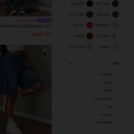
צבאי ירוק
ירוק כהה
חום קפה
אפור כהה
#סגנון קוריאני
ירוק מנטה
ורוד חם
%4
₪56.64
כחול ולבן
בורגונדי
משמש
אפור בהיר
סוג
חצאית A
גופייה
חולצה
שמלה צמודה
טופ
רגל ישרה
הצג עור