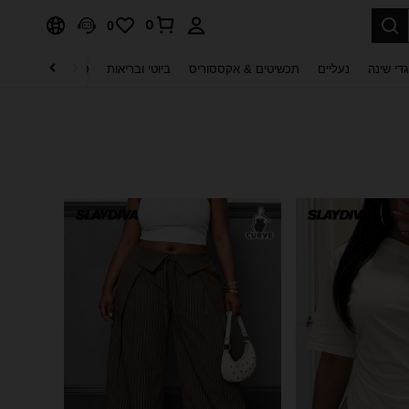
0
0
די שינה
נעליים
תכשיטים & אקססוריס
ביוטי ובריאות
טקסטיל לבית
ט