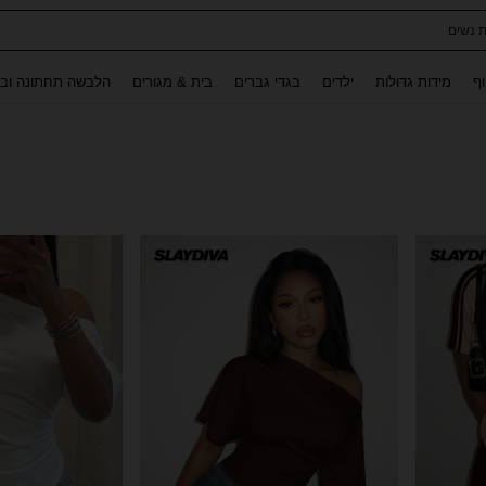
לגלים לילדות
Use up and down arrow keys to חיפוש אחרון and לחפש ולמצוא. Press Enter to select.
וף
מידות גדולות
ילדים
בגדי גברים
בית & מגורים
הלבשה תחתונה ובג