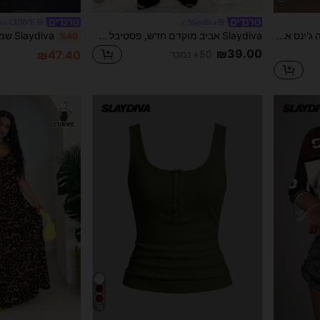
iva CURVE
Slaydiva
Slaydiva מכנסי ברמודה ג'ינס אופנתיים לנשים במידה גדולה עם כיס, כפתור ועיטורי ריינסטון
Slaydiva אביב מוקדם חדש, פסטיבל מוזיקה באביב ובקיץ, יום האהבה, פסחא, עונת חתונות, עונת החגים, קז'ואל ואלגנטי, נסיעות לעבודה, לבוש יומיומי, ביגוד עבודה, חופשה, מסיבה, שייט, מסיבה, בסיסי, דייט יומי, סגנון קולר, עיצוב קשר קדמי, מותן, בד רשת, עיצוב שקוף, מכנסיים שחורים מתרחבים, מכנסיים ארוכים במיוחד, סרבל נשים -Z
%40
₪39.00
50+ נמכר
₪47.40
18