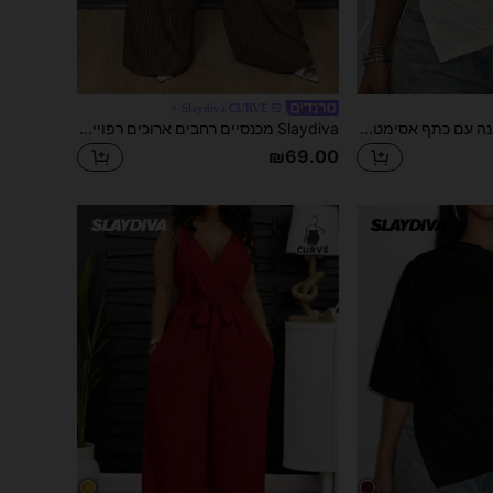
Slaydiva CURVE
Slaydiva חולצה לבנה עם כתף אסימטרית וכתף נשמטת, מותניים רחבות אסימטריות וכיסוסים, אלגנטית, רומנטית, סקסית, רב-שימושית, לחופשת אביב/קיץ, לחוף הים, למסיבה, לדייט, למסיבת יום הולדת, למראה יומיומי -A
Slaydiva מכנסיים רחבים ארוכים רפויים לנשים במידה גדולה עם מותן מקופלת, פסים וקשירה מקדימה
₪69.00