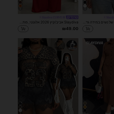
9
18
Slaydiva CURVE
Slayd
Slaydiva חולצת טי של נשים במידה גדולה, צבע אחיד, עם שוליים אסימטריים, צווארון אסימטרי וקמטות, סקסית לחוף, שייט ונסיעות, אביב/קיץ
Slaydiva אביב/קיץ 2026 אלגנטי, מתאים למסיבת יום הולדת, עונת סיום לימודים, לבוש סטודנטיאלי, טיול יומיומי, רב-תכליתי, פנאי, חופשה, טיולי שייט, חוף ים, שיזוף, להיט ויראלי, עסקים קז'ואל, מינימליסטי וקז'ואל וחופשה וטיול סרבל נשים מידות גדולות עם רצועות ספגטי - עם חגורה וכיסים, צהוב
₪49.00
5
7