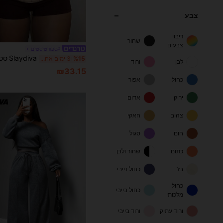
צבע
ריבוי
שחור
צבעים
#ספורטיסטים
%15
3 ימים אחרונים
לבן
ורוד
₪33.15
כחול
אפור
ירוק
אדום
צהוב
חאקי
חום
סגול
כתום
שחור ולבן
בז'
כחול נייבי
כחול
כחול בייבי
מלכותי
ורוד עתיק
ורוד בייבי