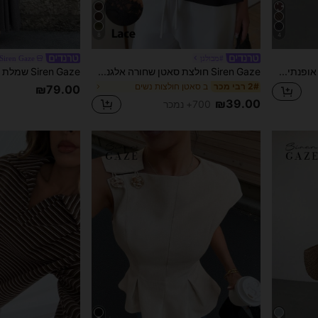
8
4
#מבולגן
Siren Gaze
Siren Gaze סט תלבושת אופנתית לדייט עם שרוולים ארוכים וטופ וחצאית מפוספסים לנשים
Siren Gaze חולצת סאטן שחורה אלגנטית לקיץ, חולצת T עם שרוול קצר, כתף אסימטרית, עיטור תחרה, גזרה מחמיאה, סגנון סקסי שיק למסיבת לילה, לעבודה ויומיומי
ב סאטן חולצות נשים
2# רבי מכר
₪79.00
₪39.00
700+ נמכר