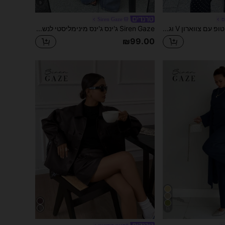
9
ס
Siren Gaze
Siren Gaze סט של טופ עם צווארון V וגימור קפלים בצבע כחול כהה ומכנסיים רחבים, חליפה עם נקודות, תלבושת 2 חלקים אלגנטית למשרד לקיץ
Siren Gaze ג'ינס ג'ינס מינימליסטי לנשים בגזרה יומיומית
₪99.00
11