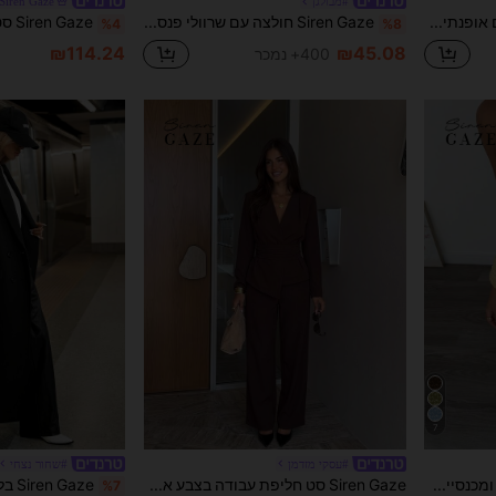
#מבולגן
Siren Gaze
Siren Gaze שמלת נשים אופנתית עם פסים, קפלים ועיטור פרח מתכתי, שרוול ארוך
Siren Gaze חולצה עם שרוולי פנס מותן מקומטים לנשים, סתיו/חורף חדש
%4
%8
₪114.24
₪45.08
400+ נמכר
7
#עסקי מזדמן
#שחור נצחי
Siren Gaze סט מכנסיים ומכנסיים אקארד אלגנטי 2 יחידות, קיץ
Siren Gaze סט חליפת עבודה בצבע אחיד עם צווארון V, טופ ומכנסיים ארוכים לנשים, חום, סתיו/חורף
%7