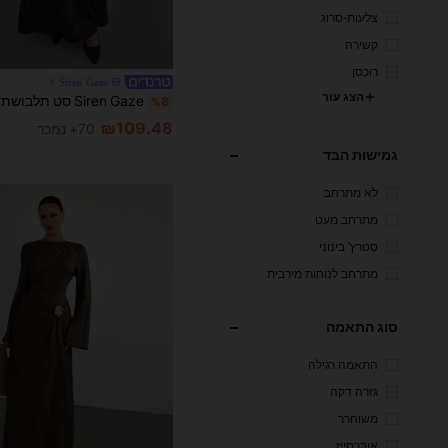
צלעות-סרוג
קשירה
רוכסן
Siren Gaze
הצג עור
%8
₪109.48
70+ נמכר
גמישות הבד
לא מתרחב
מתרחב מעט
סטרץ' בינוני
מתרחב לנוחות מירבית
סוג התאמה
התאמה רגילה
גזרה דקה
משוחרר
אוברסייז