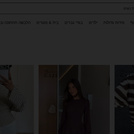
לגלים לילדות
Use up and down arrow keys to חיפוש אחרון and לחפש ולמצוא. Press Enter to select.
וף
מידות גדולות
ילדים
בגדי גברים
בית & מגורים
הלבשה תחתונה ובג