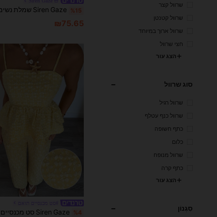
Siren Gaze
שרוול קצר
%15
שרוול קטנטן
₪75.65
שרוול ארוך במיוחד
חצי שרוול
הצג עור
סוג שרוול
שרוול רגיל
שרוול כנף עטלף
כתף חשופה
כלום
שרוול מנופח
כתף קרה
הצג עור
#סט מכנסיים תואם
סִגְנוֹן
%4