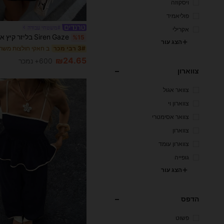
ויסקוזה
פוליאמיד
#משטחי עבודה
אקרילי
%15
הצג עור
ב חאקי חולצות משרד
3# רבי מכר
₪24.65
600+ נמכר
צווארון
צוואר אגול
צווארון וי
צוואר אסימטרי
צווארון
צווארון עומד
גופייה
הצג עור
הדפס
פשוט