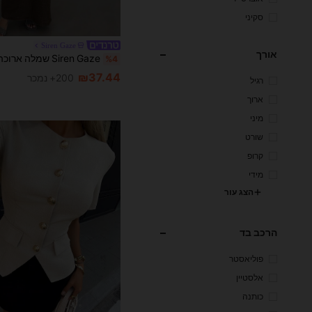
סקיני
Siren Gaze
אורך
%4
₪37.44
200+ נמכר
רגיל
ארוך
מיני
שורט
קרופ
מידי
הצג עור
הרכב בד
פוליאסטר
אלסטיין
כותנה