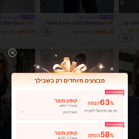
10
11
Siren Gaze
Siren Gaze
Siren Gaze בליזר קיץ אלגנטי קז'ואל עסקי מקצועי לנשים בצבע בז', שרוול קצר עם כפתורי זהב, חולצת פשתן למשרד עם צווארון עגול ומותה מהודקת, לעבודה
Siren Gaze חולצה ארוכת שרוולים עם אבזם מתכת מותן 100% כותנה, רכה וידידותית לעור, מתאימה לעבודה ולחופשה, טופ סתיו/חורף לנשים, חולצה אלגנטית לנשים, חולצה צמודה, חזרה לבית הספר, שרוולי פעמון, חולצה בסגנון קימונו
%15
%8
 רכות
₪67.15
₪54.28
400+ נמכר
70+ נמכר
מבצעים מיוחדים רק בשבילך
משתמש חדש
63
קופון מוצר
%הנחה
מוגבל ל-₪83
אין סף מינימלי לקנייה
מוגבל בזמן
משתמש חדש
58
קופון מוצר
%הנחה
מוגבל ל-₪197