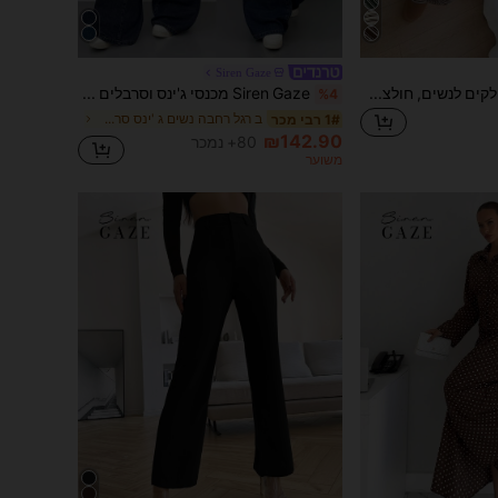
Siren Gaze
Siren Gaze סט 2 חלקים לנשים, חולצה רפויה עם פסים, צוואון V, כתף נשירה ושרוול ארוך, ומכנסיים עם פסים ומתח במיות, סט סוודר לחורף, סתיו/חורף, סט יומיומי, תלבושת לשנה החדשה, פיג'מה לחג המולד, פיג'מה לשנה החדשה, סט פיג'מה תואם למשפחה לחג המולד, סט יומיומי לנשים
Siren Gaze מכנסי ג'ינס וסרבלים לנשים, שרוולים ארוכים וצמודים, קז'ואל
%4
ב רגל רחבה נשים ג 'ינס סרבל & סרבל
1# רבי מכר
₪142.90
80+ נמכר
משוער