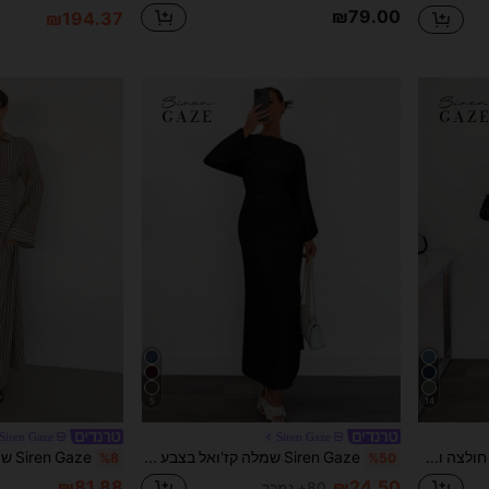
₪79.00
₪194.37
5
14
Siren Gaze
Siren Gaze
Siren Gaze 2 חלקים סט חולצה ומכנסיים מקפלים בצבע אחיד לנשים, חליפה קז'ואל נוחה למסעב, חום, סט נוח
Siren Gaze שמלה קז'ואל בצבע אחיד עם שרוולים ארוכים בגזרה צמודה לנשים, שמלות נשים אלגנטיות חורף מסיבה שחורה שמלת ערב אביב
%8
%50
₪81.88
₪24.50
80+ נמכר