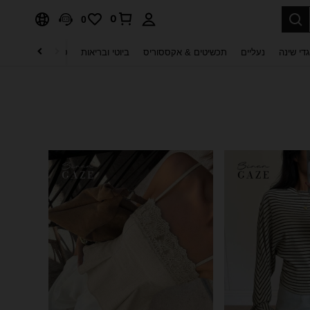
0
0
די שינה
נעליים
תכשיטים & אקססוריס
ביוטי ובריאות
טקסטיל לבית
ט