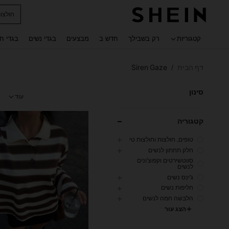
נעלי ג
 navigate search
קטגוריות
רק בשבילך
חדש ב
מבצעים
בגדי נשים
בגדי ח
דף הבית
Siren Gaze
/
סינון
עוד
קטגוריה
טופים, חולצות וחולצות טי
חלק תחתון לנשים
סווטשירטים וקפוצ'ונים
לנשים
ג'ינס נשים
חליפות נשים
הלבשה חמה לנשים
הצג עור