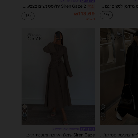
#סגנון קוריאני
Siren Gaze סט מזדמן לנשים עם שרוולים ארוכים בצבע אחיד, חלוק רופף, צווארון עומד ומכנסיים
Siren Gaze 2 יח'\סט נשים בצבע אחיד כפתור קדמי חולצת כיס עם שרוול ארוך וחצאית A-line
%4
₪113.69
משוער
15
4
#צנועה ואלגנטיות
ב גבוה נמוך שמלות נשים
1# רבי מכר
Siren Gaze בלייזר מינימליסטי קז'ואל ארוך בצבע אחיד לנשים
Siren Gaze שמלה ארוכה ואופנתית עם צווארון סירה בצבע אחיד לנשים, שרוולים מתרחבים, מותן מקושט
(1000+)