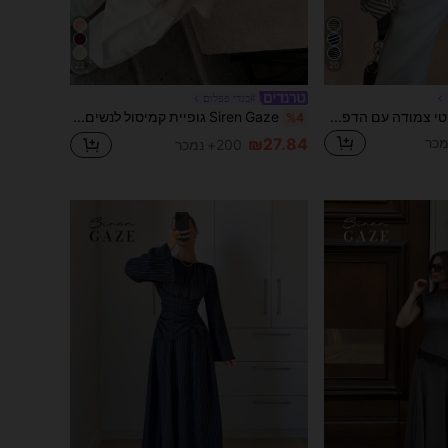
22
20
#בגדי פפלום
Siren Gaze חולצת טי צמודה עם הדפס פסים ושרוולים עטלפים לנשים, מתאימה לנסיעות יומיומיות, אביב/סתיו
Siren Gaze גופיית קמיסול לנשים 2026 עם עיטור תחרה, טופ מילקמייד אלגנטי בצבע בז' לחופשת קיץ, צווארון מרובע, עיטור תחרה קרושה, פפלום ורצועות ספגטי
%4
₪27.84
200+ נמכר