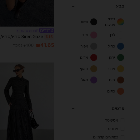
צבע
ריבוי
שחור
צבעים
#גזרות גדולות
לבן
ורוד
%15
₪41.65
100+ נמכר
כחול
אפור
ירוק
אדום
צהוב
חאקי
חום
סגול
כתום
פרטים
אסימטרי
מרופט
כפתורים קדמיים