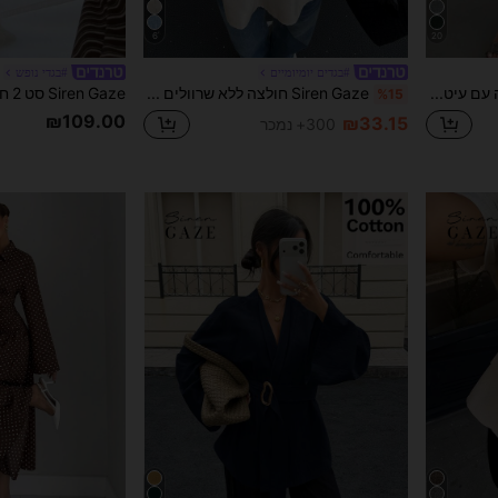
6
20
#בגדים יומיומיים
#בגדי נופש
Siren Gaze שמלה ארוכה עם עיטורי טוויסט בחזית עם אבזם מתכתי בצבע אחיד לנשים, שמלת אורחת חתונה לנשים, שמלה רשמית חורפית לנשים
Siren Gaze חולצה ללא שרוולים לנשים עם אבזם מתכתי לחיבור מותן, אביב/קיץ חדש
%15
₪109.00
₪33.15
300+ נמכר