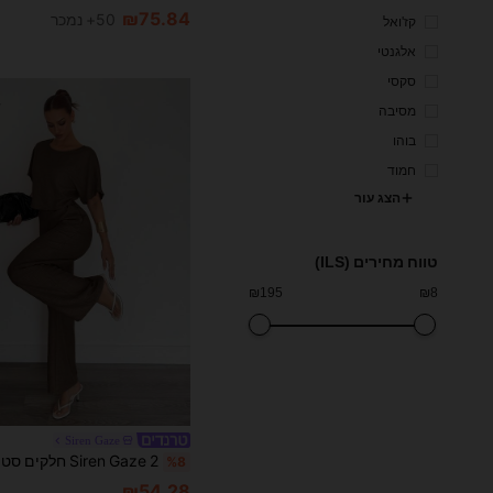
₪75.84
50+ נמכר
קז'ואל
אלגנטי
סקסי
מסיבה
בוהו
חמוד
הצג עור
טווח מחירים (ILS)
₪
195
₪
8
Siren Gaze
%8
₪54.28