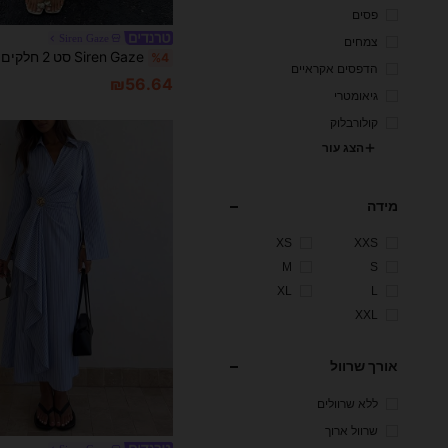
פסים
Siren Gaze
צמחים
%4
הדפסים אקראיים
₪56.64
גיאומטרי
קולורבלוק
הצג עור
מידה
XS
XXS
M
S
XL
L
XXL
אורך שרוול
ללא שרוולים
שרוול ארוך