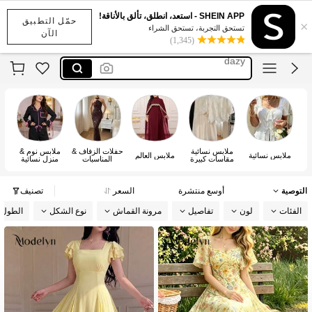
maija
SHEIN APP - استعد، انطلق، تألق بالأناقة!
حمّل التطبيق
×
motf
تستحق التجربة، تستحق الشراء
الآن
(1,345)
dazy
anewsta
kpytomoa
maija
motf
ملابس نسائية
حفلات الزفاف &
ملابس نوم &
ملابس نسائية
ملابس العالم
مقاسات كبيرة
المناسبات
منزل نسائية
التوصية
أوسع منتشرة
السعر
تصنيف
الفئات
لون
تفاصيل
مرونة القماش
نوع الشكل
الطول