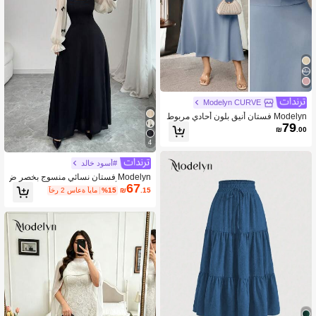
Modelyn CURVE
Modelyn فستان أنيق بلون أحادي مربوط
79
الخصر مقاس كبير للصيف
₪
.00
4
#أسود خالد
Modelyn فستان نسائي منسوج بخصر ض
67
يق مزين بأزهار ثلاثية الأبعاد وعقدة من أق
.15
₪
%15
آخر 2 ساعة أيام
مشة متنوعة