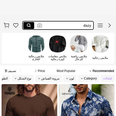
dazy men
dazy
طقم شورت رجالي
كاروهات رجال
sumwon
dazy men
ملابس رياضية
ملابس مقاسات
ملابس رجالية
dazy
ملابس رجالية
للرجال
كبيرة رجالية
للخارج
Recommended
Most Popular
Price
تصنيف
Category
لون
مرونة القماش
نوع الشكل
الطول