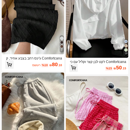
7
19
Comfortcana ג'ינס רחב בצבע אחיד, ק
Comfortcana ז'קט לבן קצר וקליל עם כי
ז'ואל, רב-תכליתי לנשים במידות גדולות
80
.10
₪
%10
משוער
סים לאביב/קיץ, בסיסי, סתיו/חורף
50
%15
₪
.15