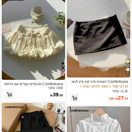
6
14
Comfortcana חצאית מיני קיץ קיץ לנשי
Comfortcana מכנסיים קצרים עם הדפס
ם בצבע אחיד נמוך מותן
1# רבי מכר
ב סקסי תחתוני נשים
200+ נמכר
פרחוני ונקודות לקיץ, קיץ לנשים
1.2k+ נמכר
39
₪
.00
27
%4
₪
.84