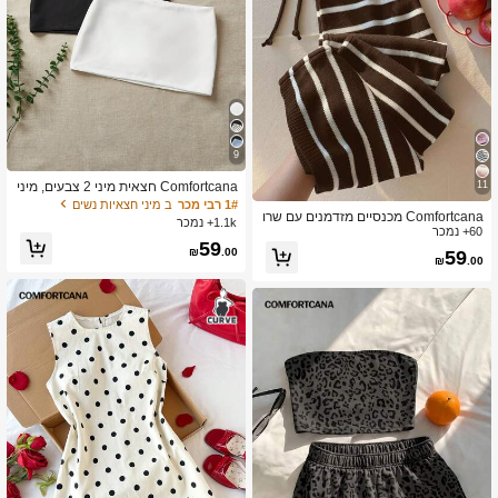
9
Comfortcana חצאית מיני 2 צבעים, מיני
11
מליסטית, אופנה, קז'ואל, צבע אחיד
1# רבי מכר
ב מיני חצאיות נשים
Comfortcana מכנסיים מזדמנים עם שרו
1.1k+ נמכר
60+ נמכר
ך ופסים בשחור לבן לנשים
59
₪
.00
59
₪
.00