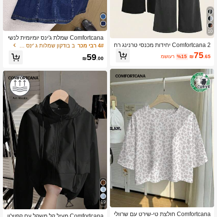
10
Comfortcana שמלת ג'ינס יומיומית לנשי
ם ללא שרוולים, צווארון עגול, גב פתוח עם
Comfortcana 2 יחידות מכנסי טרנינג רח
4# רבי מכר
ב בודקון שמלות ג 'ינס לנשים
קשירה, לחופשת קיץ, אסתטית
בים בצבע אחיד מזדמנים לנשים
75
59
.65
₪
%15
משוער
₪
.00
19
Comfortcana חולצת טי-שירט עם שרוולי
Comfortcana מעיל קל משקל עם קפוצ'ון