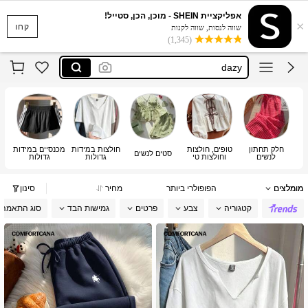
musera
אפליקציית SHEIN - מוכן, הכן, סטייל!
×
motf
קחו
שווה לנסות, שווה לקנות
(1,345)
dazy
motf שמלות
maija
musera
motf
חלק תחתון
טופים, חולצות
חולצות במידות
מכנסיים במידות
סטים לנשים
סר
לנשים
וחולצות טי
גדולות
גדולות
מומלצים
הפופולרי ביותר
מחיר
סינון
קטגוריה
צבע
פרטים
גמישות הבד
סוג התאמה