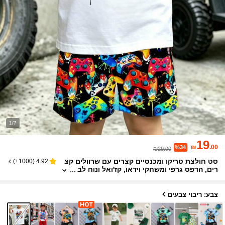
1/7
19
₪
.00
%34
₪29.00
סט חולצת טריקו ומכנסיים קצרים עם שרוולים קצ
)
1000+
(
4.92
רים, הדפס גרפי ומשחקי וידאו, קז'ואל ונוח לב
נים, אופנתי ורב-תכליתי, אביב/קיץ, תלבושת ק
יץ, מתאים לצילום, לבוש יומיומי, טיולים, חגים, חז
רה לבית הספר, מתנות
צבע: ריבוי צבעים