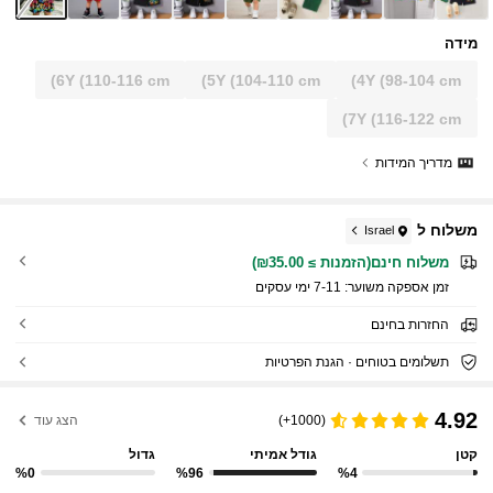
מידה
6Y
(110-116 cm)
5Y
(104-110 cm)
4Y
(98-104 cm)
7Y
(116-122 cm)
מדריך המידות
משלוח ל
Israel
משלוח חינם(הזמנות ≥ ₪35.00)
זמן אספקה ​​משוער:
7-11 ימי עסקים
החזרות בחינם
תשלומים בטוחים · הגנת הפרטיות
4.92
(1000+)
הצג עוד
קטן
גודל אמיתי
גדול
%0
%96
%4