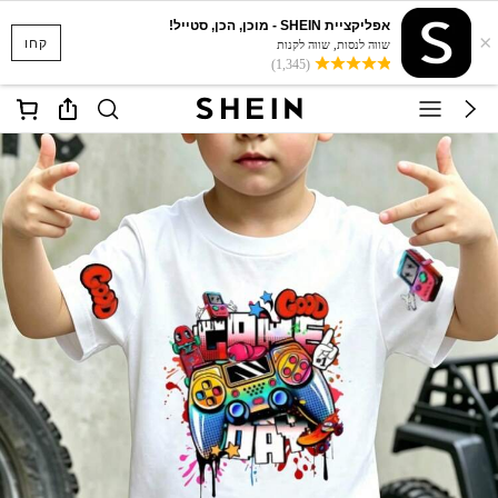
אפליקציית SHEIN - מוכן, הכן, סטייל!
×
קחו
שווה לנסות, שווה לקנות
(1,345)