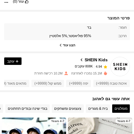
עוזר
(0)
פרטי המוצר
808K עוקבים
4.94
חומר:
בד
הרכב:
95% פוליאסטר,5% אלסטיין
808K עוקבים
4.94
הצג עוד
SHEIN Kids
עוקב
808K עוקבים
4.94
l***6
שילם
לפני יום אחד
15.1M נמכרו לאחרונה
10.2M רכישה חוזרת
808K עוקבים
4.94
איכות טובה (9999+)
יפה (9999+)
ממש קול (9999+)
מתאים מאוד (9999+)
אתה עשוי גם לאהוב
808K עוקבים
4.94
מומלצים
בית & מגורים
צעצועים ומשחקים
בגדי שינה ובגדים תחתונים
ס
808K עוקבים
4.94
4-7 Years
4-7 Years