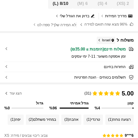
(L)
8/10
(M)
6
(S)
4
(XS)
2
מדריך המידות
בדוק את הגודל שלי
96%
מצא שזה תואם למידה
לא המידה שלך? ספרו לנו
משלוח ל
Israel
משלוח חינם(הזמנות ≥ ₪35.00)
זמן אספקה ​​משוער:
7-11 ימי עסקים
החזרות בחינם
תשלומים בטוחים · הגנת הפרטיות
5.00
(31)
הצג עוד
קטן
גודל אמיתי
גדול
%0
%96
%4
רצועה נוחה
(1)
טרנדי
(1)
אהבה
(3)
במחיר משתלם
(2)
יפה
(1)
צבע: ריבוי צבעים / מידה: XS
6***9