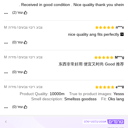
.
Received
in
good
condition
.
Nice
quality
thank
you
shein
עוזר
(2)
צבע: ריבוי צבעים / מידה: M
n***x
nice
quality
ang
fits
perfectly
עוזר
(0)
צבע: ריבוי צבעים / מידה: M
M***g
东西非常好用
便宜又时尚
Good
推荐
עוזר
(0)
צבע: ריבוי צבעים / מידה: M
e***8
Product Quality:
10000m
True to product images:
Yesss
Smell description:
Smellsss
goodsss
Fit:
Oks
lang
עוזר
(0)
#פסטיבלסטייפלס