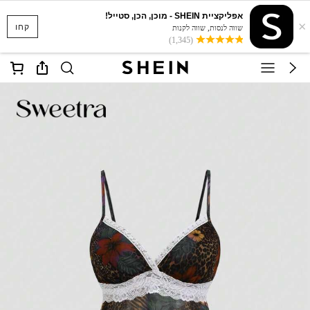
אפליקציית SHEIN - מוכן, הכן, סטייל!
×
קחו
שווה לנסות, שווה לקנות
(1,345)