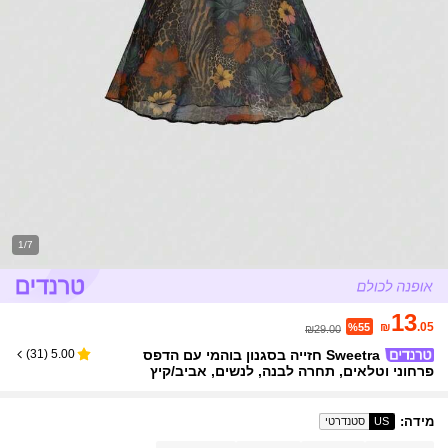
1/7
13
₪
.05
%55
₪29.00
Sweetra חזייה בסגנון בוהמי עם הדפס
)
31
(
5.00
פרחוני וטלאים, תחרה לבנה, לנשים, אביב/קיץ
מידה
:
US
סטנדרטי