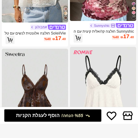
10
Sunnyshic
#מבולגן
Sunnyshic חולצה קז'ואלית קיצית עם ה
SoleilVie חולצה אלגנטית לנשים עם טל
17
דפס רטרו אומברה
17
אים וגבעות תחרה פרחוניות לחופשה
%40
₪
.40
%40
₪
.40
הוסף לעגלת הקניות
%55 הנחה!
9