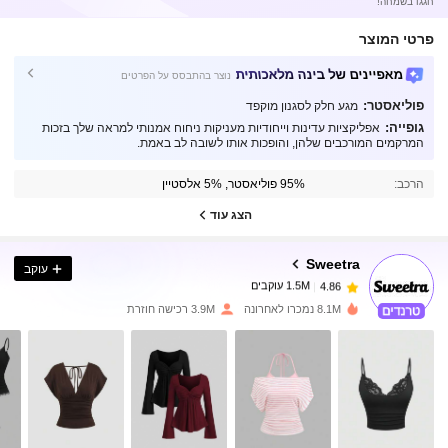
חגגו בשמחה!
פרטי המוצר
מאפיינים של בינה מלאכותית
נוצר בהתבסס על הפרטים
פוליאסטר:
מגע חלק לסגנון מוקפד
גופייה:
אפליקציות עדינות וייחודיות מעניקות ניחוח אמנותי למראה שלך בזכות
המרקמים המורכבים שלהן, והופכות אותו לשובה לב באמת.
1.5M עוקבים
4.86
הרכב:
95% פוליאסטר, 5% אלסטיין
1.5M עוקבים
הצג עוד
4.86
Sweetra
עוקב
1.5M עוקבים
4.86
s***2
שילם
לפני יום אחד
8.1M נמכרו לאחרונה
3.9M רכישה חוזרת
1.5M עוקבים
4.86
1.5M עוקבים
4.86