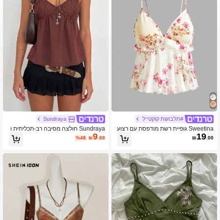
#תלבושת קוקטייל
Sundraya
Sweetina גופיית רשת מודפסת עם רצוע
Sundraya חולצה מסיבה רב-תכליתית ו
9
19
ת ספגטי, אופנתית לקיץ
מעוטרת תחרה לנשים
%48
₪
.88
₪
.00