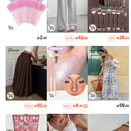
2
41
26
₪
.80
₪
.65
₪
.41
%15-
%5-
51
6
59
₪
.92
₪
.30
₪
.00
%12-
%43-