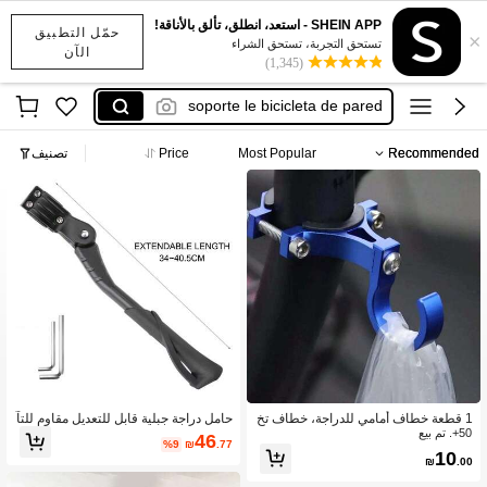
soporte para bicicleta en pared
SHEIN APP - استعد، انطلق، تألق بالأناقة!
حمّل التطبيق
×
bike racks holders
تستحق التجربة، تستحق الشراء
الآن
(1,345)
soporte le bicicleta de pared
自転車すたんど
porta bicicletas apartamento
Recommended
Most Popular
Price
تصنيف
soporte para bicicleta en pared
bike racks holders
1 قطعة خطاف أمامي للدراجة، خطاف تخ
حامل دراجة جبلية قابل للتعديل مقاوم للتآ
50+. تم بيع
زين متعدد الوظائف للدراجة الكهربائية، من
كل ثقيل الوزن، دعامة دراجة، إكسسوار د
46
%9
₪
.77
اسب للرف الأمامي للدراجة الكهربائية/الد
راجة
10
₪
.00
راجة