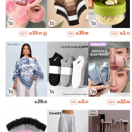
15
35
1
₪
.30
₪
.88
₪
.71
%27-
%8-
%45-
29
3
22
₪
.00
₪
.37
₪
.00
%9-
%24-