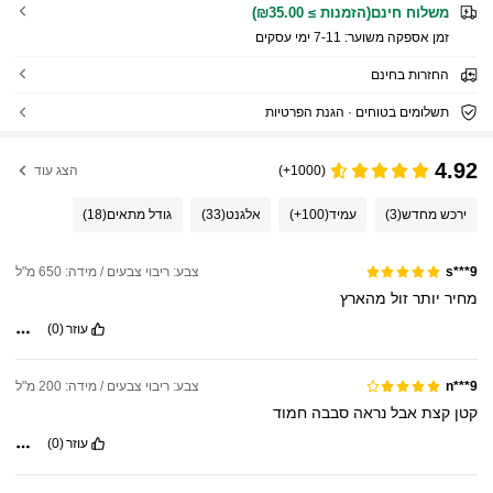
משלוח חינם(הזמנות ≥ ₪35.00)
זמן אספקה ​​משוער:
7-11 ימי עסקים
החזרות בחינם
תשלומים בטוחים · הגנת הפרטיות
4.92
(1000+)
הצג עוד
ירכש מחדש
(3)
עמיד
(100+)
אלגנט
(33)
גודל מתאים
(18)
צבע: ריבוי צבעים / מידה: 650 מ"ל
s***9
מחיר
יותר
זול
מהארץ
עוזר
(0)
צבע: ריבוי צבעים / מידה: 200 מ"ל
n***9
קטן
קצת
אבל
נראה
סבבה
חמוד
עוזר
(0)