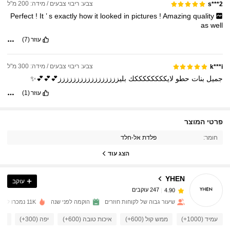
צבע: ריבוי צבעים / מידה: 200 מ"ל
s***2
Perfect
!
It
’
s
exactly
how
it
looked
in
pictures
!
Amazing
quality
as
well
עוזר
(7)
צבע: ריבוי צבעים / מידה: 300 מ"ל
k***i
جميل
بنات
حطو
لايككككككككك
بليززززززززززززززززز💕💕💕✨
עוזר
(1)
פרטי המוצר
247 עוקבים
4.90
חומר:
פלדת אל-חלד
247 עוקבים
הצג עוד
4.90
YHEN
עוקב
247 עוקבים
4.90
s***3
שילם
לפני יום אחד
שיעור גבוה של לקוחות חוזרים
הוקמה לפני שנה
11K נמכרו לאחרונה
247 עוקבים
4.90
עמיד (1000+)
ממש קול (600+)
איכות טובה (600+)
יפה (300+)
כמו 