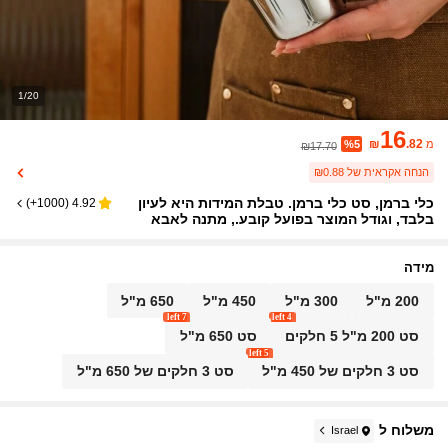
1/20
16
₪
.82
מ
%5
₪17.70
הנחה אקראית של ₪0.88
כלי ברמן, סט כלי ברמן. טבלת המידות היא לעיון
)
1000+
(
4.92
בלבד, וגודל המוצר בפועל קובע., מתנה לאבא
מידה
200 מ"ל
300 מ"ל
450 מ"ל
650 מ"ל
7 left
4 left
סט 200 מ"ל 5 חלקים
סט 650 מ"ל
5 left
סט 3 חלקים של 450 מ"ל
סט 3 חלקים של 650 מ"ל
משלוח ל
Israel