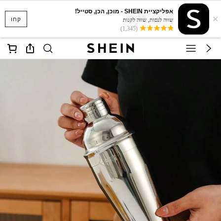
אפליקציית SHEIN - מוכן, הכן, סטייל!
×
קחו
שווה לנסות, שווה לקנות
(1,345)