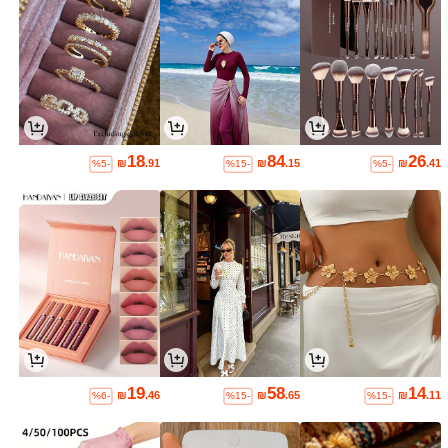
18
84
26
₪
.91
₪
.15
₪
.41
%5-
%15-
%5-
19
58
14
₪
.46
₪
.65
₪
.11
%6-
%15-
%15-