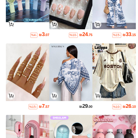
3
24
33
₪
.07
₪
.75
₪
.15
%4-
%10-
%15-
7
29
26
₪
.57
₪
.00
₪
.10
%15-
%10-