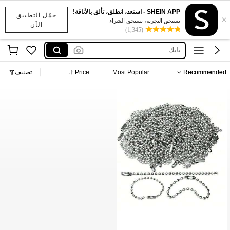
SHEIN APP - استعد، انطلق، تألق بالأناقة!
حمّل التطبيق
×
x sports
تستحق التجربة، تستحق الشراء
الآن
(1,345)
addidass
نايك
اديداس رجال
Recommended
Most Popular
Price
تصنيف
نايك احذيه
x sports
addidass