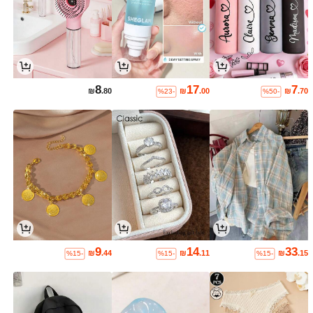
8
17
7
₪
.80
₪
.00
₪
.70
%23-
%50-
9
14
33
₪
.44
₪
.11
₪
.15
%15-
%15-
%15-