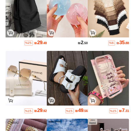
29
2
35
₪
.48
₪
.50
₪
.88
%25-
%8-
29
49
7
₪
.92
₪
.56
₪
.31
%15-
%15-
%15-