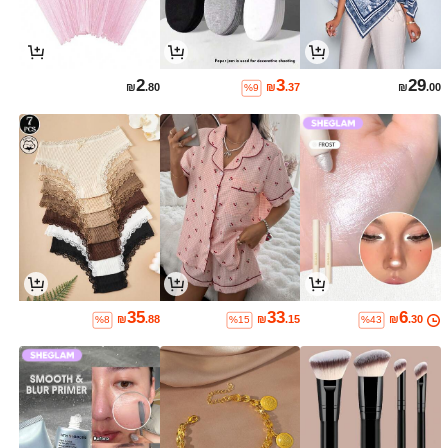
2
3
29
₪
.80
₪
.37
₪
.00
%9
35
33
6
₪
.88
₪
.15
₪
.30
%8
%15
%43