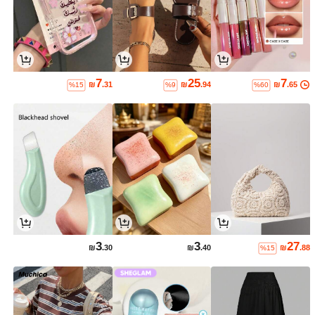
7
25
7
₪
.31
₪
.94
₪
.65
%15
%9
%60
3
3
27
₪
.30
₪
.40
₪
.88
%15