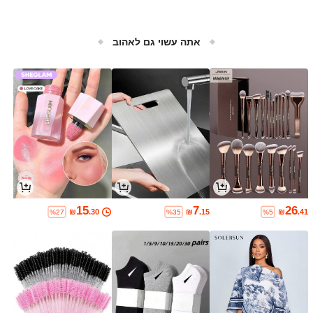
אתה עשוי גם לאהוב
15
7
26
₪
.30
₪
.15
₪
.41
%27
%35
%5