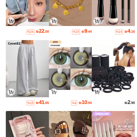
22
9
4
₪
.00
₪
.44
₪
.16
%24
%15
%24
41
10
2
₪
.65
₪
.94
₪
.90
%15
%4