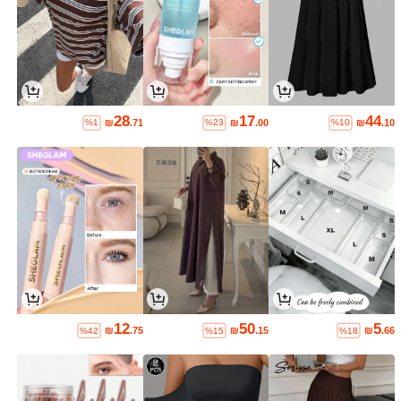
28
17
44
₪
.71
₪
.00
₪
.10
%1
%23
%10
12
50
5
₪
.75
₪
.15
₪
.66
%42
%15
%18