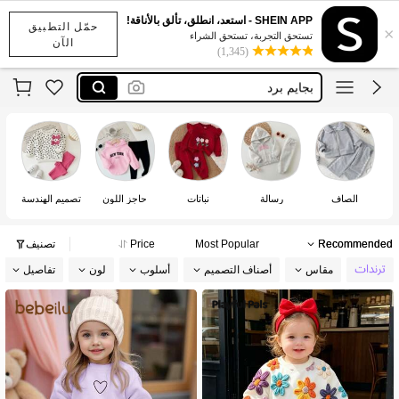
SHEIN APP - استعد، انطلق، تألق بالأناقة!
حمّل التطبيق
×
playful pals
تستحق التجربة، تستحق الشراء
الآن
(1,345)
cozy pixies
بجايم برد
joymelo
bebeilu
playful pals
cozy pixies
الصاف
رسالة
نباتات
حاجز اللون
تصميم الهندسة
تصم
Recommended
Most Popular
Price
تصنيف
مقاس
أصناف التصميم
أسلوب
لون
تفاصيل