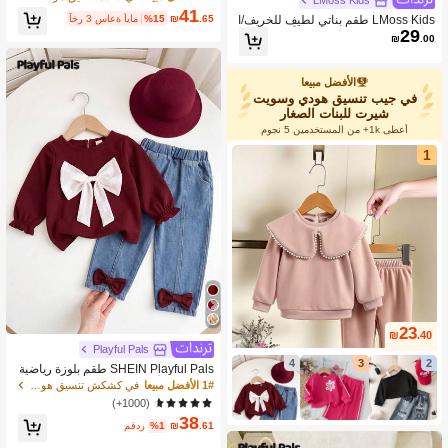
LMoss Kids
راجلان وياقة مستديرة مع فيونكة، وبنطال
41
.65
₪
%15
آخر 3 ساعة أيام
LMoss Kids طقم بناتي لطيف للخريف/ا
جينز بخصر مطاطي وساق مستقيمة فضف
29
لشتاء، بلوزة رياضية صفراء بأكمام طويلة
اضة، مناسبة للعودة إلى المدرسة في فص
₪
.00
وبنطلون طويل بخصر مطاطي، 2 قطعة
لي الربيع والخريف
الأفضل مبيعا
في جيب تنسيق هودي وسويت
شيرت للبنات الصغار
أعطى 1k+ من المستخدمين 5 نجوم
1
23
₪
.40
Playful Pals
4
3
2
SHEIN Playful Pals طقم بلوزة رياضية
وبنطلون للأطفال البنات، بياقة دائرية وزخ
1# الأفضل مبيعا
في كشكش تنسيق هودي وسويت شيرت للبنات الصغار
رفة فيونكة، موسم الخريف
(1000+)
38
.61
₪
%1
مقدر