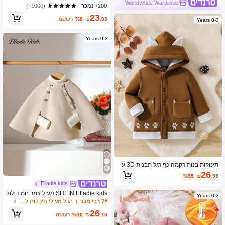
יב, סתיו וחורף
WorldyKids Wardrobe
200+ נמכר
(1000+)
23
.83
₪
%8
משוער
0-3 Years
0-3 Years
תינוקות בנות רקמה כף רגל תבנית 3D עי
צוב אוזניים ברדס טדי מרופד מעיל עליון
26
%55
₪
.55
Elladie kids
SHEIN Elladie kids מעיל צמר חמוד לת
0-3 Years
ינוקות בנות, סתיו/חורף
7# רבי מכר
ב רגיל מעילי תינוקות לבנות
26
.10
₪
%10
משוער