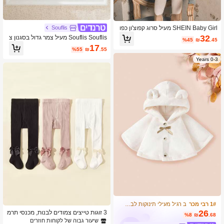
SHEIN Baby Girl מעיל סרוג קפוצ'ון כפו
Souflis
ל חזה אלגנטי, סתיו חורף
32
Souflis Souflis מעיל צמר גדול בסגנון צ
%45
₪
.45
רפתי חדש 2025 עם צווארון פרווה לבן וא
17
%55
₪
.55
לגנטי לנשים
0-3 Years
1# רבי מכר
ב רגיל מעילי תינוקות לבנות
26
3 זוגות טייצים צמודים לבנות, מכנסי תרמ
%8
₪
.68
יים סרוגים לתינוקות, גרביונים לבנות לאב
שיעור גבוה של לקוחות חוזרים