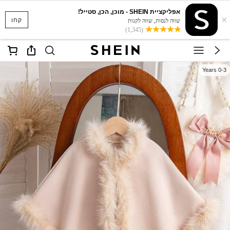
אפליקציית SHEIN - מוכן, הכן, סטייל!
×
קחו
שווה לנסות, שווה לקנות
(1,345)
0-3 Years