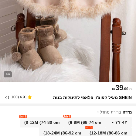
1/6
39
₪
.00
מ
SHEIN מעיל קפוצ'ון פלאפי לתינוקות בנות
)
100+
(
4.91
מידה
ברירת מחדל
8 left
6 left
9-12M
(74-80 cm)
6-9M
(68-74 cm)
7Y
-
4Y
5 left
18-24M
(86-92 cm)
12-18M
(80-86 cm)