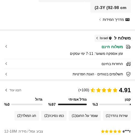
2-3Y
(92-98 cm)
מדריך המידות
משלוח ל
Israel
משלוח חינם
זמן אספקה ​​משוער:
7-11 ימי עסקים
החזרות בחינם
תשלומים בטוחים · הגנת הפרטיות
4.91
(100+)
הצג עוד
קטן
גודל אמיתי
גדול
%0
%97
%3
שירות נהדר
(1)
שומר על החום
(1)
כמו נסיכה
(2)
חג המולד
(2)
צבע: גמל / מידה: 12-18M
e***r