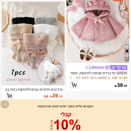
9
Lullasweet
SHEIN כף ברדס קטיפה לתינוקת, חמוד
ה, נוחה, חמה ועבה, סתיו/חורף 2024 הג
1# רבי מכר
ב חופשה ביגוד חיצוני לתינוקות בנות
עה חדשה
39
₪
.00
גרביונים תרמיים עבים לתינוקות בנות בצ
בע אחיד, קישוטי פפיון מקסימים, חמים ונ
26
%8
₪
.13
וחים, מתאים לתלבושת סתיו/חורף