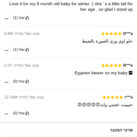
Love
it
for
my
8
month
old
baby
for
winter
:)
she
’
s
a
little
tall
for
her
age
,
so
glad
I
sized
up
עוזר
(1)
צבע: גמל / מידה: 6-9M
D***a
حلو
اوي
وزى
الصورة
بالضبط
עוזר
(1)
צבע: גמל / מידה: 2-3Y
R***e
Eyjanen
kteeer
on
my
baby
עוזר
(0)
צבע: גמל / מידה: 12-18M
r***a
حبيييت
عجبني
وايد😍😍😍😍😍
עוזר
(0)
62K עוקבים
4.93
פרטי המוצר