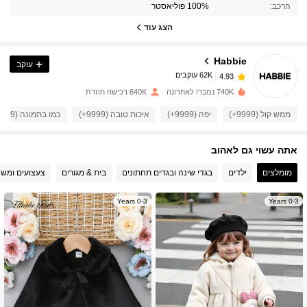
הרכב:
100% פוליאסטר
62K עוקבים
4.93
הצג עוד
Habbie
עוקב
62K עוקבים
4.93
w***5
שילם
לפני יום אחד
740K נמכרו לאחרונה
640K רכישה חוזרת
62K עוקבים
4.93
ממש קול (9999+)
יפה (9999+)
איכות טובה (9999+)
כמו בתמונה (9999+)
אתה עשוי גם לאהוב
62K עוקבים
4.93
מומלצים
ילדים
בגדי שינה ובגדים תחתונים
בית & מגורים
צעצועים ומש
62K עוקבים
4.93
0-3 Years
0-3 Years
62K עוקבים
4.93
62K עוקבים
4.93