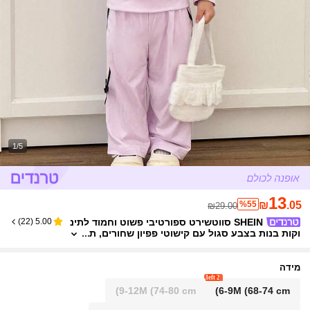
1/5
13
%55
₪
.05
₪29.00
SHEIN סווטשירט ספורטיבי פשוט וחמוד לתינ
)
22
(
5.00
וקות בנות בצבע סגול עם קישוטי פפיון שחורים, ת
ואם למכנסיים קז'ואל סגולים באותו צבע עם קישו
טי פפיון שחורים, סט קיץ בגדי תינוקות קז'ואל
מידה
2 left
9-12M
(74-80 cm)
6-9M
(68-74 cm)