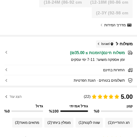
18-24M
(86-92 cm)
12-18M
(80-86 cm)
2-3Y
(92-98 cm)
מדריך המידות
משלוח ל
Israel
משלוח חינם(הזמנות ≥ ₪35.00)
זמן אספקה ​​משוער:
7-11 ימי עסקים
החזרות בחינם
תשלומים בטוחים · הגנת הפרטיות
5.00
(22)
הצג עוד
קטן
גודל אמיתי
גדול
%0
%100
%0
חג ההודייה
(1)
שווה לקנות
(1)
מומלץ ביותר
(2)
מתאים מאוד
(3)