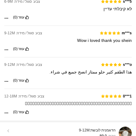
צבע: סגול / מידה: 6-9M
s***5
לא
קיבלתי
עדיין
עוזר
(0)
צבע: סגול / מידה: 9-12M
m***s
Wow
i
loved
thank
you
shein
עוזר
(0)
צבע: סגול / מידה: 9-12M
s***o
هذا
الطقم
كثير
حلو
ممتاز
انصح
جميع
في
شراء.
עוזר
(0)
צבע: סגול / מידה: 12-18M
1***0
👌🏻👌🏻👌🏻👌🏻👌🏻👌🏻👌🏻👌🏻👌🏻👌🏻👌🏻👌🏻👌🏻👌🏻👌🏻👌🏻👌🏻👌🏻👌🏻👌🏻👌🏻👌🏻
עוזר
(0)
הדוגמנית לובשת:
9-12M