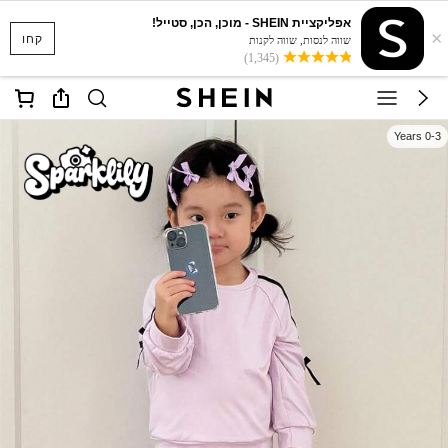
אפליקציית SHEIN - מוכן, הכן, סטייל!
×
קחו
שווה לנסות, שווה לקנות
(1,345)
0-3 Years