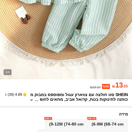
1/4
13
₪
.05
%55
₪29.00
SHEIN סט חולצה עם צווארון עגול ומפוספס במבוק מ
)
39
(
4.89
כותנה לתינוקות בנות, קז'ואל אביב, מתאים לחופ
שה וללבוש יומיומי
מידה
1 left
10 left
9-12M
(74-80 cm)
6-9M
(68-74 cm)