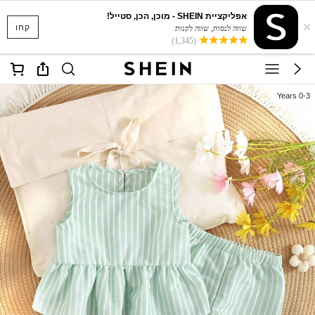
אפליקציית SHEIN - מוכן, הכן, סטייל!
×
קחו
שווה לנסות, שווה לקנות
(1,345)
0-3 Years