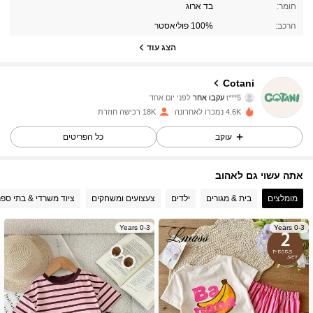
42K עוקבים
4.96
חומר:
בד ארוג
הרכב:
100% פוליאסטר
42K עוקבים
4.96
הצג עוד
42K עוקבים
4.96
Cotani
t***5
עקבו אחר
לפני יום אחד
42K עוקבים
4.96
4.6K נמכרו לאחרונה
18K רכישה חוזרת
עוקב
כל הפריטים
42K עוקבים
4.96
אתה עשוי גם לאהוב
42K עוקבים
4.96
מומלצים
בית & מגורים
ילדים
צעצועים ומשחקים
ציוד משרדי & בתי ספר
42K עוקבים
4.96
0-3 Years
0-3 Years
42K עוקבים
4.96
42K עוקבים
4.96