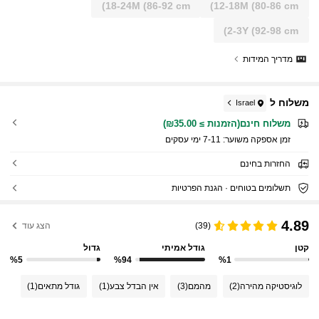
18-24M
(86-92 cm)
12-18M
(80-86 cm)
2-3Y
(92-98 cm)
מדריך המידות
משלוח ל
Israel
משלוח חינם(הזמנות ≥ ₪35.00)
זמן אספקה ​​משוער:
7-11 ימי עסקים
החזרות בחינם
תשלומים בטוחים · הגנת הפרטיות
4.89
(39)
הצג עוד
קטן
גודל אמיתי
גדול
%5
%94
%1
לוגיסטיקה מהירה
(2)
מהמם
(3)
אין הבדל צבע
(1)
גודל מתאים
(1)